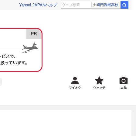
Yahoo! JAPAN
ヘルプ
鳴門渦潮高校
マイオク
ウォッチ
出品