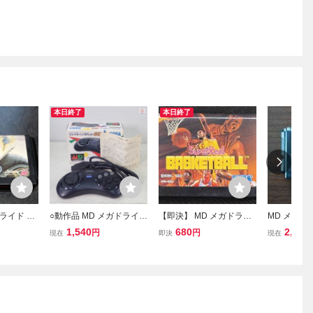
本日終了
本日終了
ライド M
○動作品 MD メガドライブ
【即決】 MD メガドライ
MD メガド
ブゲーム
ファイティングパッド6B
ブ スーパーリアルバスケ
スーパー忍
1,540
680
2,400
円
円
現在
即決
現在
SJ-6000 セガ SEGA 箱付
ットボール 動作確認済 ク
【10
リーニング済