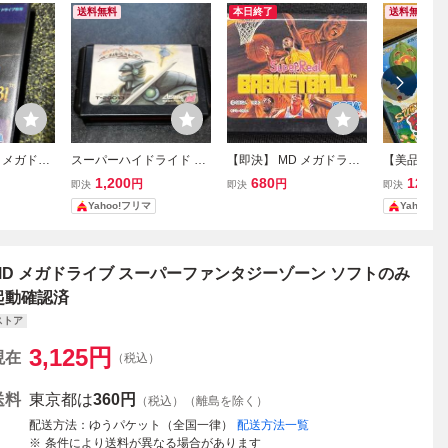
送料無料
本日終了
送料無料
 メガドラ
スーパーハイドライド M
【即決】 MD メガドライ
【美品】MD
D ソフト
D メガドライブゲーム
ブ スーパーリアルバスケ
ァンタジー
1,200
680
12,98
円
円
即決
即決
即決
ットボール 動作確認済 ク
ライブ（ハ
Yahoo!フリマ
Yahoo!
リーニング済
内正規品
MD メガドライブ スーパーファンタジーゾーン ソフトのみ
起動確認済
ストア
3,125
円
現在
（税込）
送料
東京都は
360円
（税込）（離島を除く）
配送方法
ゆうパケット（全国一律）
配送方法一覧
条件により送料が異なる場合があります