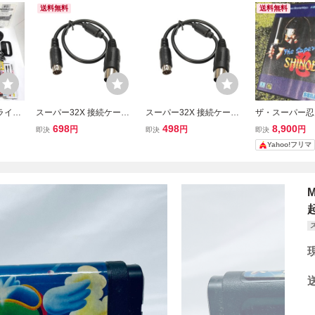
送料無料
送料無料
ライブ
スーパー32X 接続ケーブ
スーパー32X 接続ケーブ
ザ・スーパー忍
ー32X
ル メガドライブ1用 MD G
ル メガドライブ1用 MD G
イブ SEGA M
698
498
8,900
円
円
円
即決
即決
即決
団 R
ENESIS コード長：40cm
ENESIS コード長：40cm
Yahoo!フリマ
ER-A
おまけ他