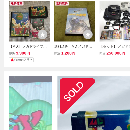
送料無料
送料無料
【MD】 メガドライブ
送料込み MD メガドラ
【セット】 メガド
スーパーファンタジーゾ
イブ スーパー大戦略
+ メガCD + スーパ
9,900
1,200
250,000
円
円
円
即決
即決
即決
ーン
本体 + 穴場開発事業
Yahoo!フリマ
GBケーブル + POW
LL アダプター + 
[MD]