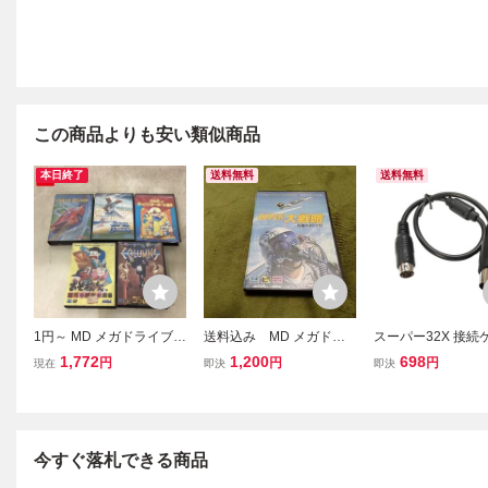
この商品よりも安い類似商品
本日終了
送料無料
送料無料
1円～ MD メガドライブ
送料込み MD メガドラ
スーパー32X 接続
コラムス スーパーリーグ
イブ スーパー大戦略
ル メガドライブ1用 
1,772
1,200
698
円
円
円
現在
即決
即決
他
ENESIS コード長：
今すぐ落札できる商品