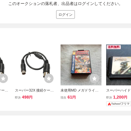
このオークションの落札者、出品者はログインしてください。
ログイン
送料無料
ケーブ
スーパー32X 接続ケーブ
未使用MD メガドライブ
スーパーハイド
MD G
ル メガドライブ1用 MD G
ソフト コミックスゾーン
D メガドライ
498
61
1,200
円
円
円
即決
現在
即決
40cm
ENESIS コード長：40cm
Comix Zone
Yahoo!フリマ