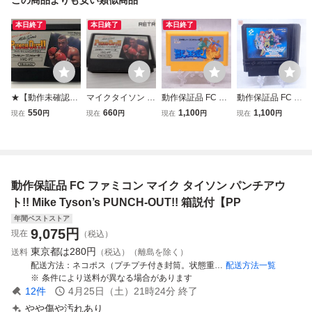
本日終了
本日終了
本日終了
★【動作未確認】
マイクタイソン パ
動作保証品 FC フ
動作保証品 FC フ
任天堂ファミコン
ンチアウト ファミ
ァミコン 獣王記
ァミコン ラグラン
550
660
1,100
1,100
現在
円
現在
円
現在
円
現在
円
ソフト Mike Tyso
コン FC
【PP
ジュポイント【PP
n's PUNCH OUT!!
マイク タイソン・
パンチアウト!! HV
C-PT
動作保証品 FC ファミコン マイク タイソン パンチアウ
ト!! Mike Tyson’s PUNCH-OUT!! 箱説付【PP
年間ベストストア
9,075
円
現在
（税込）
東京都は
280円
送料
（税込）（離島を除く）
配送方法
ネコポス（プチプチ付き封筒。状態重視の方は宅急便をご選択ください。）
配送方法一覧
条件により送料が異なる場合があります
12
件
4月25日（土）21時24分
終了
やや傷や汚れあり