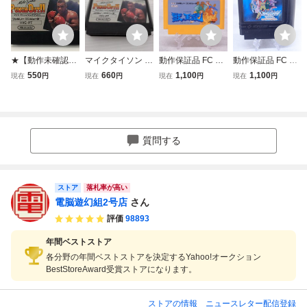
★【動作未確認】
マイクタイソン パ
動作保証品 FC フ
動作保証品 FC フ
任天堂ファミコン
ンチアウト ファミ
ァミコン 獣王記
ァミコン ラグラン
550
660
1,100
1,100
現在
円
現在
円
現在
円
現在
円
ソフト Mike Tyso
コン FC
【PP
ジュポイント【PP
n's PUNCH OUT!!
マイク タイソン・
パンチアウト!! HV
C-PT
質問する
ストア
落札率が高い
電脳遊幻組2号店
さん
評価
98893
年間ベストストア
各分野の年間ベストストアを決定するYahoo!オークション
BestStoreAward受賞ストアになります。
ストアの情報
ニュースレター配信登録