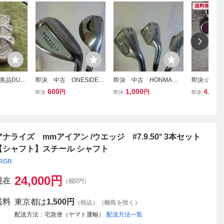
送料無料
美品DUN
即決 中古 ONESIDER
即決 中古 HONMA
即決☆アイ
IFT アイア
バンカーウェッジ(純正ス
ツインマークス MM45-88
ト GOLF P
600
1,000
4,680
円
円
即決
即決
即決
アイアンセ
チール）、ゴルフプラン
8 9番、10番、11番 純
フプランナ
ナーAW FA-21 52°（純正
正スチールR 3本セッ
スチール）2本セット ヤ
ト ヤマト120サイズ
マト120サイズ
アナライズ mmアイアン /ウエッジ #7.9.50° 3本セット
【シャフト】スチール シャフト
RGR
24,000
円
現在
（税0円）
送料
東京都は
1,500円
（税込）（離島を除く）
配送方法
宅急便（ヤマト運輸）
配送方法一覧