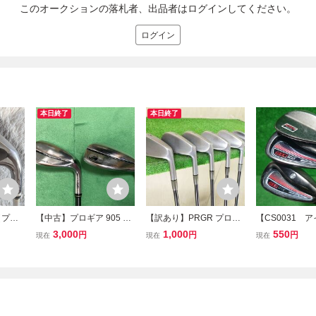
このオークションの落札者、出品者はログインしてください。
ログイン
本日終了
本日終了
（プロ
【中古】プロギア 905 SP
【訳あり】PRGR プロギ
【CS0031 
エッ
EED アイアン AW ＆ SW
ア CT-511 6番～9番/P
+ウェッジ１本
3,000
1,000
550
円
円
円
現在
現在
現在
セット
(２本セット) オリジナル
W/SW アイアン6本セット
ト】アメリカン
カーボン M-43 (S）
純正カーボンシャフト フ
KI SPIN #8
レックスM-43
アイアン ウ
右 S R