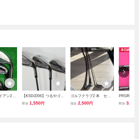
本日終了
アイアン2本
【KSD/Z/06】つるやゴル
ゴルフクラブ2 本 セッ
PRGR CT
 3本セッ
フOnered/オンレッド 7,
ト sweep model M-6/P
本セット FL
1,550
2,500
3,800
円
円
即決
現在
即決
楽部 GE
9,番とSW/サンドウェッジ
RGR M-40
、9、52°
３本セット シャフトスチ
ェッジ
ール Flex 記載なし