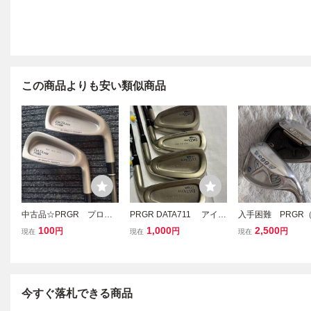
この商品よりも安い類似商品
中古品☆PRGR プロギ
PRGR DATA711 アイア
入手困難 PRGR
ア アイアン 試打クラ
ン ４，５，８、AW 4本
ギア）egg2013（
100
1,000
2,500
円
円
円
現在
現在
現在
ブ DATA700 M-30 5/
組 オリジナルカーボンシ
グ）ウェッジ2本
7 ２本セット ゴルフ
ャフト
AW&SW
今すぐ落札できる商品