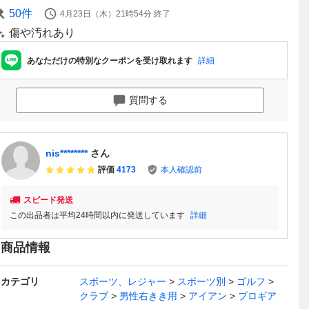
50
件
4月23日（木）21時54分
終了
傷や汚れあり
あなただけの特別なクーポンを受け取れます
詳細
質問する
nis********
さん
評価
4173
本人確認前
スピード発送
この出品者は平均24時間以内に発送しています
詳細
商品情報
カテゴリ
スポーツ、レジャー
スポーツ別
ゴルフ
クラブ
男性右きき用
アイアン
プロギア