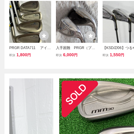
PRGR DATA711 アイア
入手困難 PRGR（プロ
【KSD/Z/06】つ
ン ４，５，８、AW 4本
ギア）egg2013（エッ
フOnered/オンレッ
1,800
6,000
1,550
円
円
円
即決
即決
即決
組 オリジナルカーボンシ
グ）ウェッジ2本セット
9,番とSW/サンド
ャフト
AW&SW
３本セット シャフ
ール Flex 記載な