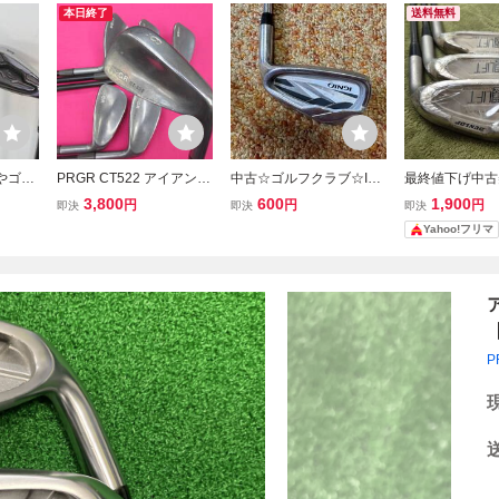
本日終了
送料無料
るやゴル
PRGR CT522 アイアン6
中古☆ゴルフクラブ☆IG
最終値下げ中古
ド 7,
本セット FLEX SR
NIO☆ウェッジ☆PW
LOP POWER L
3,800
600
1,900
円
円
円
即決
即決
即決
ウェッジ
ンセット 3本 
Yahoo!フリマ
トスチ
ット
し
P