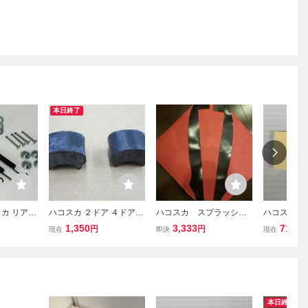
本日終了
カ リアブ
ハコスカ ２ドア ４ドア
ハコスカ スプラッシュ
ハコスカ 押
ング補修キ
ドアストライカーゴムキ
プレート 旧車 Ｌ型
C10 PGC1
1,350
3,333
713
円
円
円
現在
即決
現在
10 KGC1
ャップ KPGC10 KGC10
GC10 PGC10 KGC10 KP
PGC10 
車 ドラム ホ
PGC10 GC10 旧車 スカ
GC10 フェンダー ケン
ンジ ボン
ー ブレー
イライン 製造廃止
メリ ゴムのみ ダスト
ル ケンメリ
L型
カバー ダストシール
ーレル ジ
本日終了