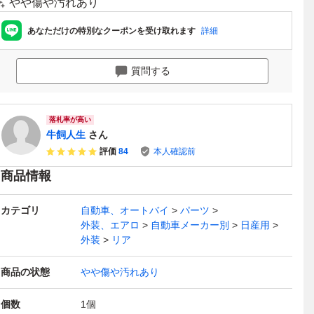
やや傷や汚れあり
あなただけの特別なクーポンを受け取れます
詳細
質問する
落札率が高い
牛飼人生
さん
評価
84
本人確認前
商品情報
カテゴリ
自動車、オートバイ
パーツ
外装、エアロ
自動車メーカー別
日産用
外装
リア
商品の状態
やや傷や汚れあり
個数
1
個