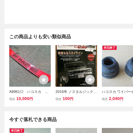
この商品よりも安い類似商品
本日終了
A8961◎ ハコスカ 純
2016年 ノスタルジックヒ
ハコスカ ワイパー
正 カウルトップ GC10
ーロー No.173 親愛なる
トゴム 日産純正新品
10,000
100
2,040
円
円
円
現在
現在
現在
KGC10 PGC10 KP
スカイライン ハコスカ G
C10 PGC10 KGC1
GC10 旧車 オリジナル
T-R KPGC10 PGC10 GC
0 S20 L20 L28 
色の赤？
10 ケンメリ KGC110 旧
イン datsun DATS
車 昭和レトロ
車 製廃
今すぐ落札できる商品
本日終了