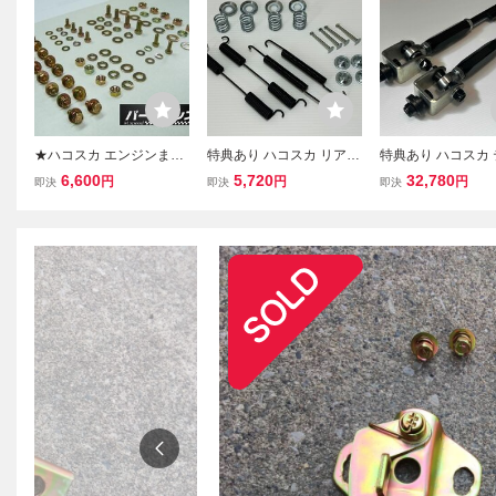
★ハコスカ エンジンまわ
特典あり ハコスカ リアブ
特典あり ハコスカ
りボルトセット★ パーツ
レーキ スプリング補修キ
ョンピロロッド GC1
6,600
5,720
32,780
円
円
円
即決
即決
即決
アシスト製 GC10 KGC10
ット GC10 PGC10 KGC1
C10 KGC10 KPGC
PGC10 KPGC10 旧車
0 KPGC10 旧車 ドラム ホ
車 L型 GT-R S20
イールシリンダー ブレー
ライン パーツ 部品
キシュー GT-R L型
テンションロット