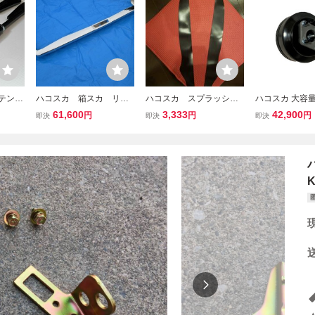
 テンシ
ハコスカ 箱スカ リア
ハコスカ スプラッシュ
ハコスカ 大容量
0 PG
バンパー スカイライ
プレート 旧車 Ｌ型
バック 7/8 GC1
61,600
3,333
42,900
円
円
円
即決
即決
即決
10 旧
ン Ｃ10 ＧＣ10 ＫＧ
GC10 PGC10 KGC10 KP
KGC10 KPGC
 スカイ
Ｃ10 ＫＰＧＣ10 後期
GC10 フェンダー ケン
レーキ パーツ 
 日産
型 リア バンパー 新
メリ ゴムのみ ダスト
スカイライン GT-
品 メッキ 旧車パーツ
カバー ダストシール
-X L20
K