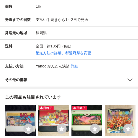
個数
1
個
発送までの日数
支払い手続きから1～2日で発送
発送元の地域
静岡県
送料
全国一律
185円
（税込）
配送方法の詳細、都道府県を変更
支払い方法
Yahoo!かんたん決済
詳細
その他の情報
この商品も注目されています
本日終了
本日終了