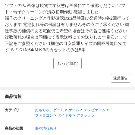
ソフトのみ 画像は現物です状態は画像にてご確認ください ソフ
ト・端子クリーニング済み初期作動 確認しました
端子のクリーニングと作動確認は出品時及び発送時の各2回行って
おります 電池切れ等の保証は有りませんその点ご了承ください 輸
送事故の補償のある宅配便ご希望の場合はその旨ご連絡ください
複数落札の場合は同梱にて表示送料にてお送りします目安として
下記をご参照ください 1梱包の目安普通サイズの同梱可能目安で
す ＳＦＣ/Ｎ64/ＭＫ3のカセットのみは5本...
もっと読む
違反報告
商品情報
カテゴリ
おもちゃ、ゲーム
ゲーム
テレビゲーム
ファミコン
タイトル
アクション
商品の状態
傷や汚れあり