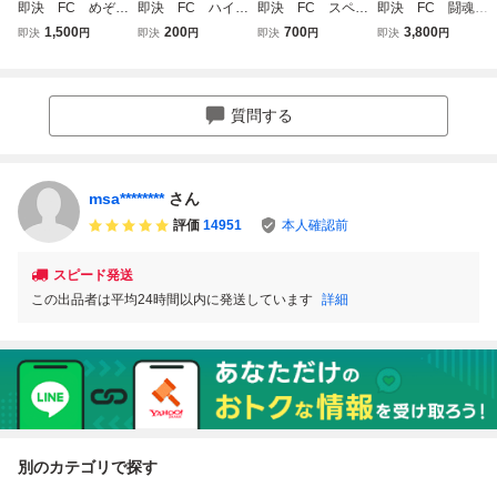
即決 FC めぞん
即決 FC ハイパ
即決 FC スペラ
即決 FC 闘魂倶
一刻 作動確認
ーオリンピック
ンカー 作動確認
楽部 作動確認
1,500
200
700
3,800
即決
円
即決
円
即決
円
即決
円
済 同梱可 クリ
作動確認済 同梱
済 同梱可 クリ
済 同梱可 クリ
ーニング済
可 クリーニング
ーニング済
ーニング済
済
質問する
msa********
さん
評価
14951
本人確認前
スピード発送
この出品者は平均24時間以内に発送しています
詳細
別のカテゴリで探す