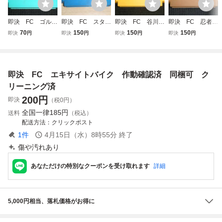
即決 FC ゴル
即決 FC スター
即決 FC 谷川浩
即決 FC 忍者ハ
フ 作動確認済
フォース 作動確
司の将棋指南3
ットリくん 作動
70
150
150
150
即決
円
即決
円
即決
円
即決
円
同梱可 クリーニ
認済 同梱可 ク
作動確認済 同梱
確認済 同梱可
ング済
リーニング済
可 クリーニング
クリーニング済
済
即決 FC エキサイトバイク 作動確認済 同梱可 ク
リーニング済
200
円
即決
（税0円）
全国一律
185円
送料
（税込）
配送方法
クリックポスト
1
件
4月15日（水）8時55分
終了
傷や汚れあり
あなただけの特別なクーポンを受け取れます
詳細
5,000円相当、落札価格がお得に