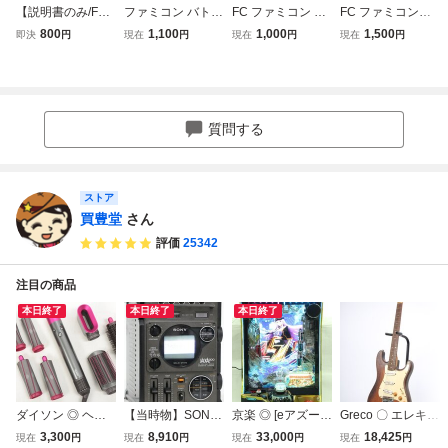
【説明書のみ/FC/
ファミコン バトル
FC ファミコン 初
FC ファミコン
ファミコン】ギャ
シティー 取扱説明
期型 四角ボタン H
リップルアイラン
800
1,100
1,000
1,500
即決
円
現在
円
現在
円
現在
円
ラクシアン/Galaxi
書 ナムコ namcot
VC-001 説明書の
ド 箱 ソフト 説
an/ナムコット/na
ナムコット (ソフ
み
明書
mcot
ト無・説明書のみ)
ファミリー コンピ
ュータ 全9ページ
質問する
FC 1985
ストア
買豊堂
さん
評価
25342
注目の商品
本日終了
本日終了
本日終了
ダイソン ◎ ヘア
【当時物】SONY
京楽 ◎ [eアズール
Greco 〇 エレキギ
スタイラー HS01
◎ JACKAL300 [F
レーン THE ANIM
ター ストラト シ
3,300
8,910
33,000
18,425
現在
円
現在
円
現在
円
現在
円