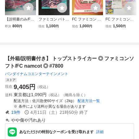
【説明書のみ/FC/
ファミコン バトル
FC ファミコン 初
FC ファミコン
ファミコン】ギャ
シティー 取扱説明
期型 四角ボタン H
リップルアイラン
800
1,100
1,000
1,500
即決
円
現在
円
現在
円
現在
円
ラクシアン/Galaxi
書 ナムコ namcot
VC-001 説明書の
ド 箱 ソフト 説
an/ナムコット/na
ナムコット (ソフ
み
明書
mcot
ト無・説明書のみ)
ファミリー コンピ
ュータ 全9ページ
【外箱/説明書付き】 トップストライカー ◎ ファミコンソ
FC 1985
フト/FC namcot ◎ #7800
バンダイナムコエンターテインメント
ストア
9,405
円
現在
（税込）
東京都は
1,090円
送料
（税込）（離島を除く）
配送方法
佐川急便60サイズ（2kg）
配送方法一覧
条件により送料が異なる場合があります
19
件
4月11日（土）21時50分
終了
やや傷や汚れあり
あなただけの特別なクーポンを受け取れます
詳細