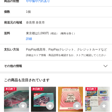
商品の状態
やや傷や汚れあり
個数
1
個
発送元の地域
奈良県 奈良市
送料
東京都は
1,090円
（税込）（離島を除く）
詳細
支払い方法
PayPay残高等、PayPayクレジット、クレジットカードなど
詳細はストア情報・商品説明を確認するか、ストアに確認してください
その他の情報
この商品も注目されています
本日終了
本日終了
本日終了