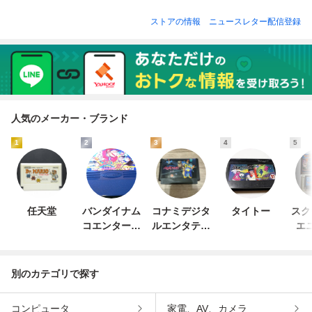
Dyson ヘアアイロ
X-300] ラジカセ
ATION 超次元] 1/1
リアル B783105
ン ◎ #9284
ジャッカル ◎ #92
69 パチンコ実機 1
弦楽器 MADE IN J
ストアの情報
ニュースレター配信登録
82
00V スマパチユニ
APAN グレコ 〇 A
ット付き ◎ #928
-＃9289
0
人気のメーカー・ブランド
1
2
3
4
5
任天堂
バンダイナム
コナミデジタ
タイトー
スク
コエンターテ
ルエンタテイ
エ
インメント
ンメント
別のカテゴリで探す
コンピュータ
家電、AV、カメラ