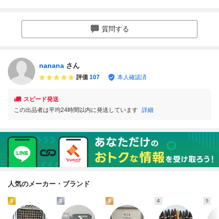
古【USED】
6冊セット 中古
【USED】
質問する
nanana
さん
評価
107
本人確認済
スピード発送
この出品者は平均24時間以内に発送しています
詳細
人気のメーカー・ブランド
1
2
3
4
5