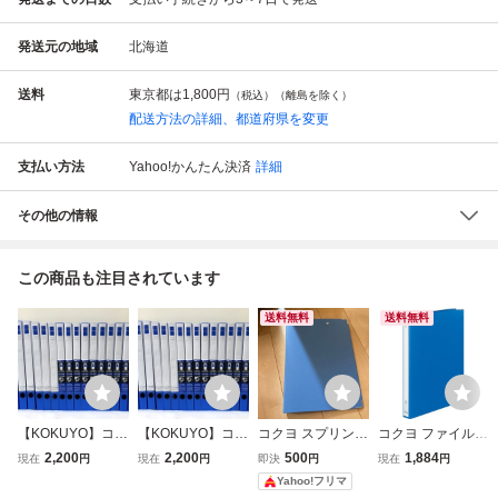
発送元の地域
北海道
送料
東京都は
1,800円
（税込）（離島を除く）
配送方法の詳細、都道府県を変更
支払い方法
Yahoo!かんたん決済
詳細
その他の情報
この商品も注目されています
送料無料
送料無料
【KOKUYO】コク
【KOKUYO】コク
コクヨ スプリング
コクヨ ファイル
ヨ リングファイル
ヨ リングファイル
ファイル A4縦 青
リングファイル A
2,200
2,200
500
1,884
現在
円
現在
円
即決
円
現在
円
青 A4縦 背幅27m
フ-URF420NR 青
フ-230NB 1冊
4縦 青 フ-4680B
Yahoo!フリマ
m 16冊セット 中
A4縦 背幅27mm 1