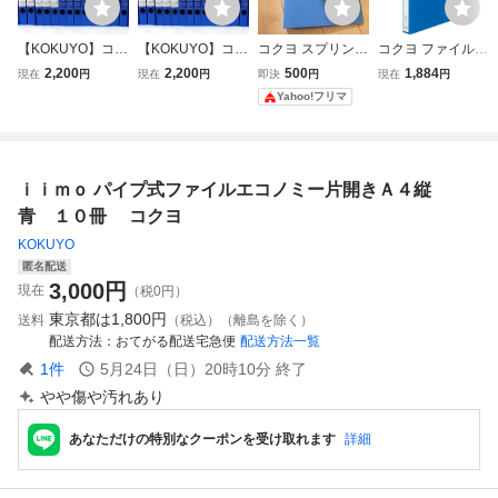
【KOKUYO】コク
【KOKUYO】コク
コクヨ スプリング
コクヨ ファイル
ヨ リングファイル
ヨ リングファイル
ファイル A4縦 青
リングファイル A
2,200
2,200
500
1,884
現在
円
現在
円
即決
円
現在
円
青 A4縦 背幅27m
フ-URF420NR 青
フ-230NB 1冊
4縦 青 フ-4680B
Yahoo!フリマ
m 16冊セット 中
A4縦 背幅27mm 1
古【USED】
6冊セット 中古
【USED】
ｉｉｍｏ パイプ式ファイルエコノミー片開きＡ４縦
青 １０冊 コクヨ
KOKUYO
匿名配送
3,000
円
現在
（税0円）
東京都は
1,800円
送料
（税込）（離島を除く）
配送方法
おてがる配送宅急便
配送方法一覧
1
件
5月24日（日）20時10分
終了
やや傷や汚れあり
あなただけの特別なクーポンを受け取れます
詳細