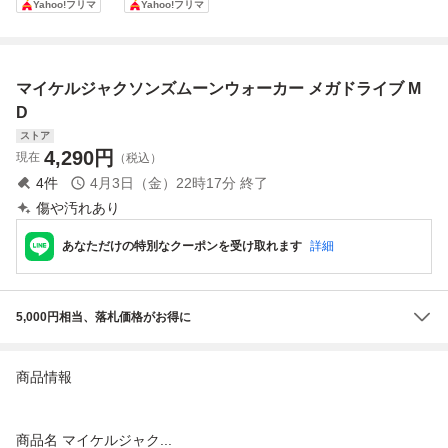
Yahoo!フリマ
Yahoo!フリマ
マイケルジャクソンズムーンウォーカー メガドライブ M
D
ストア
4,290
円
現在
（税込）
4
件
4月3日（金）22時17分
終了
傷や汚れあり
あなただけの特別なクーポンを受け取れます
詳細
5,000円相当、落札価格がお得に
商品情報
商品名 マイケルジャク...