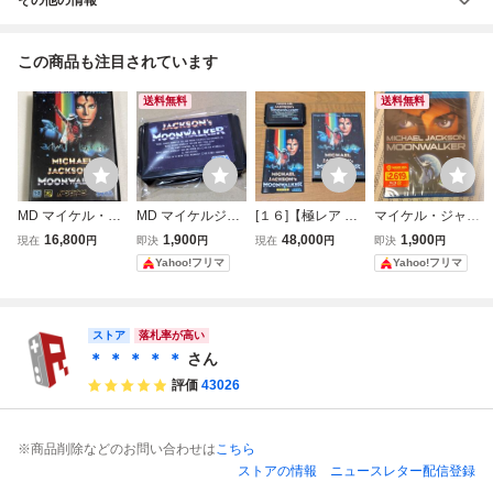
この商品も注目されています
送料無料
送料無料
MD マイケル・ジ
MD マイケルジャ
[１６]【極レア 後
マイケル・ジャク
ャクソンズ ムーン
クソンズ ムーンウ
期版】 マイケルジ
ソン ムーンウォー
16,800
1,900
48,000
1,900
現在
円
即決
円
現在
円
即決
円
ウォーカー メガド
ォーカー
ャクソンズ ムーン
カー Blu-ray
Yahoo!フリマ
Yahoo!フリマ
ライブ
ウォーカー メガド
ライブ 【MEGA D
RIVE】【MD】
【同梱可】
ストア
落札率が高い
＊ ＊ ＊ ＊ ＊
さん
評価
43026
※商品削除などのお問い合わせは
こちら
ストアの情報
ニュースレター配信登録