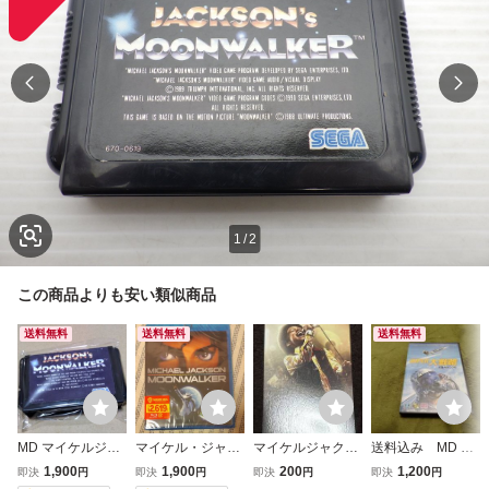
1
/
2
この商品よりも安い類似商品
送料無料
送料無料
送料無料
MD マイケルジャ
マイケル・ジャク
マイケルジャクソ
送料込み MD メ
クソンズ ムーンウ
ソン ムーンウォー
ンカード非売品
ガドライブ スー
1,900
1,900
200
1,200
即決
円
即決
円
即決
円
即決
円
ォーカー
カー Blu-ray
パー大戦略