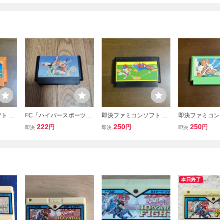
ト フ
FC「ハイパースポーツ」
即決ファミコンソフト プ
即決ファミコン
ソフトのみ
ロ野球ファミリースタジ
ーディラッシュ
222
250
250
円
円
円
即決
即決
即決
アム ファミリースタジア
楽部
ム 初代
本日終了