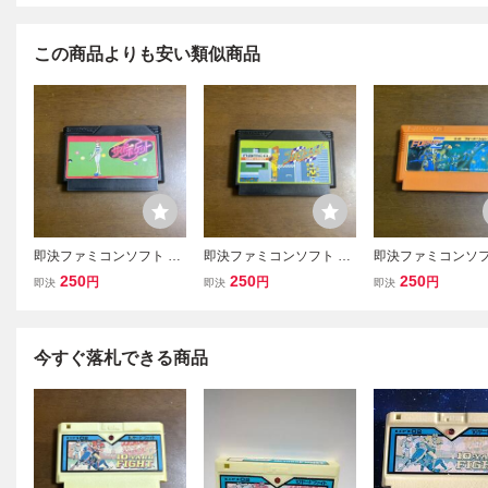
この商品よりも安い類似商品
即決ファミコンソフト サ
即決ファミコンソフト フ
即決ファミコンソフ
イドポケット
ァミリーサーキット
ォーメーションZ
250
250
250
円
円
円
即決
即決
即決
今すぐ落札できる商品