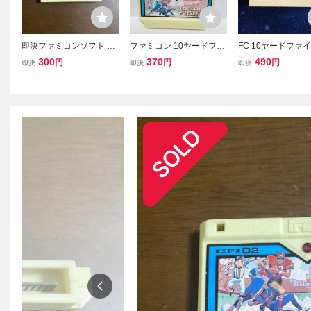
即決ファミコンソフト 10
ファミコン 10ヤードファ
FC 10ヤードフ
ヤードファイト
イト
カセットのみ フ
300
370
490
円
円
円
即決
即決
即決
ンソフト ファミ
ンピュータ 10-YAR
GHT