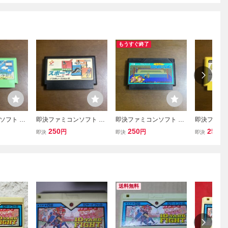
もうすぐ終了
ソフト バ
即決ファミコンソフト コ
即決ファミコンソフト タ
即決ファミ
 ゴルフ倶
ナミックスポーツインソ
ッグチームプロレスリン
グゼドエグゼス
250
250
250
円
円
円
即決
即決
即決
ウル
グ
ES
送料無料