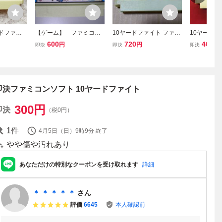
ードファイ
【ゲーム】 ファミコ
10ヤードファイト ファミ
10ヤード
済み★ファ
ン 「10ヤードファイ
コン
能★即売★
600
720
400
円
円
円
即決
即決
即決
カセット
ト」(箱説なし)
即決ファミコンソフト 10ヤードファイト
300
円
即決
（税0円）
1
件
4月5日（日）9時9分
終了
やや傷や汚れあり
あなただけの特別なクーポンを受け取れます
詳細
＊ ＊ ＊ ＊ ＊
さん
評価
6645
本人確認前