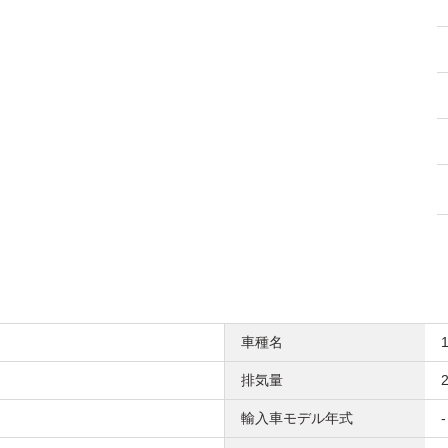
車種名
排気量
2
輸入車モデル年式
-