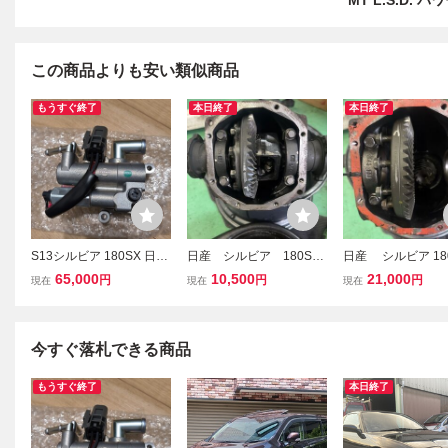
MT L.S.D. パ
この商品よりも安い類似商品
もうすぐ終了
本日終了
本日終了
S13シルビア 180SX 日
日産 シルビア 180SX
日産 シルビア 18
産 純正 新品 AACバルブ
ファイナル 4.1デフ 一式
デフケース 4.6 
65,000
10,500
21,000
円
円
円
現在
現在
現在
アイドルエアコントロー
ルギヤ
ルバルブ NISSAN 23781-
50F05 S14 S15 SR20 B
3781-50F05
今すぐ落札できる商品
もうすぐ終了
本日終了