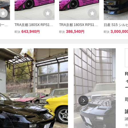
類一部
TRA京都 180SX RPS13 v
TRA京都 180SX RPS13 v
日産 S15 シル
でチュ
er.2 フルキット FB/FL/FC/
er.2 フルキット FB/FL/FC/
クR 6MT SR2
643,940
386,540
3,000,00
円
円
即決
即決
即決
げ改造
SS/OF/RD/RW GTウイン
SS/OF/RD/RW ダックテ
ボ 即ドリ ドリフト
0SX
グ ロケットバニー パンデ
ール ロケットバニー パン
A S13 S14 1
ング車店
ム 正規品
デム 正規品
数 社外タービ
ィ