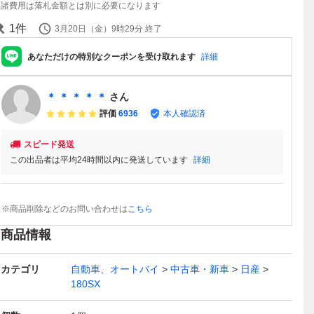
諸費用は落札金額とは別に必要になります
1
件
3月20日（金）9時29分
終了
あなただけの特別なクーポンを受け取れます
詳細
＊ ＊ ＊ ＊ ＊
さん
評価
6936
本人確認済
スピード発送
この出品者は平均24時間以内に発送しています
詳細
※商品削除などのお問い合わせは
こちら
商品情報
カテゴリ
自動車、オートバイ
中古車・新車
日産
180SX