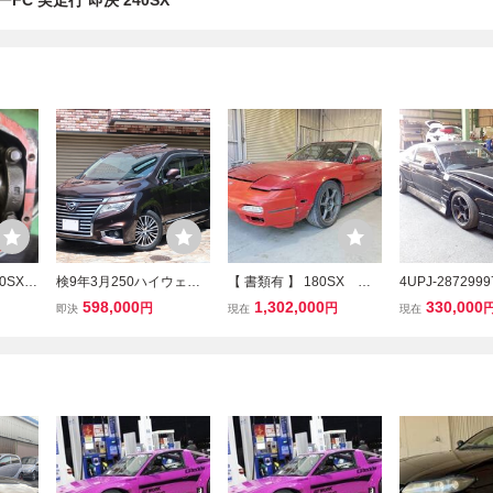
ワーFC 実走行 即決 240SX
0SX
検9年3月250ハイウェイ
【 書類有 】 180SX ★
4UPJ-28729
ファイナ
スタープレミアム 7人乗/
SR20DET ターボ 5速 5M
ＳＸ RPS13 
598,000
1,302,000
330,000
円
円
即決
現在
現在
サンルーフ/両側パワスラ/
T マニュアル ベース車両
ットボディ コ
ナビ/地デジ/フリップダウ
にオススメ ★ 日産 ワン
フェンダー ガラ
ンモニター/アラウンドビ
エイティ SR20 sr20det R
ット ドア 内装 
ューモニター
PS13 S13 S14 S15
品 エンジン