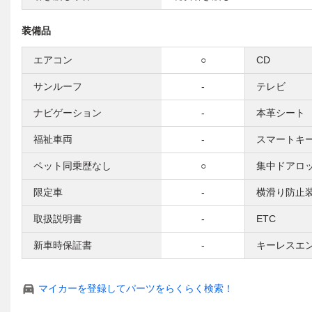
装備品
エアコン
○
CD
サンルーフ
-
テレビ
ナビゲーション
-
本革シート
福祉車両
-
スマートキ
ペット同乗歴なし
○
集中ドアロ
限定車
-
横滑り防止
取扱説明書
-
ETC
新車時保証書
-
キーレスエ
マイカーを登録してパーツをらくらく検索！