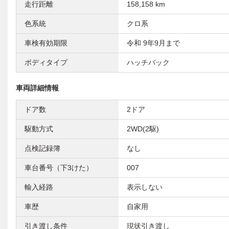
走行距離
158,158 km
色系統
クロ系
車検有効期限
令和 9年9月まで
ボディタイプ
ハッチバック
車両詳細情報
ドア数
2ドア
駆動方式
2WD(2駆)
点検記録簿
なし
車台番号（下3けた）
007
輸入経路
表示しない
車歴
自家用
引き渡し条件
現状引き渡し