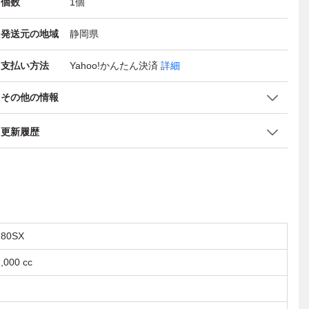
個数
1
個
発送元の地域
静岡県
支払い方法
Yahoo!かんたん決済
詳細
その他の情報
更新履歴
180SX
,000 cc