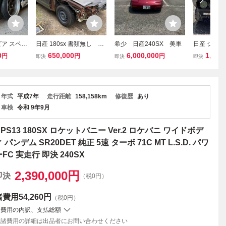
ビア スペッ
日産 180sx 書類無し レ
希少 日産240SX 美車
日産 シルビア 
0DET ター
ストア ボディー レーシ
期 ロケット
0
650,000
6,000,000
1,500
円
円
円
即決
即決
即決
 SILVI
ングプロジェクツ 部品
ニ 即ドリ 
80SX 改造多
取り
LSD 鬼キ
ン
門 残念な
年式
平成7年
走行距離
158,158km
修復歴
あり
車検
令和 9年9月
RPS13 180SX ロケットバニー Ver.2 ロケバニ ワイドボデ
 パンデム SR20DET 純正 5速 ターボ 71C MT L.S.D. パワ
ーFC 実走行 即決 240SX
2,390,000
円
即決
（税0円）
諸費用
54,260円
（税0円）
諸費用の内訳、支払総額
諸費用の詳細は出品者にお問い合わせください