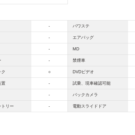
-
パワステ
-
エアバッグ
-
MD
ー
-
禁煙車
ック
○
DVDビデオ
装置
-
試乗、現車確認可能
-
バックカメラ
ントリー
-
電動スライドドア