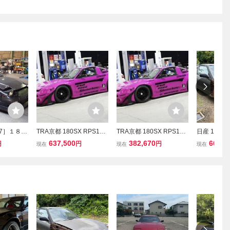
997］１８０
TRA京都 180SX RPS13 v
TRA京都 180SX RPS13 v
日産 180s
部品販売 カ
er.2 フルキット FB/FL/FC/
er.2 フルキット FB/FL/FC/
ストア ボ
637,500
382,670
600,0
円
円
円
現在
現在
現在
アサポート
SS/OF/RD/RW GTウイン
SS/OF/RD/RW ダックテ
ングプロジ
ス ボンネ
グ ロケットバニー パンデ
ール ロケットバニー パン
取り
外装 電装
ム 正規品
デム 正規品