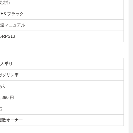
実走行
KH3 ブラック
5速マニュアル
E-RPS13
2人乗り
ガソリン車
あり
8,860 円
右
複数オーナー