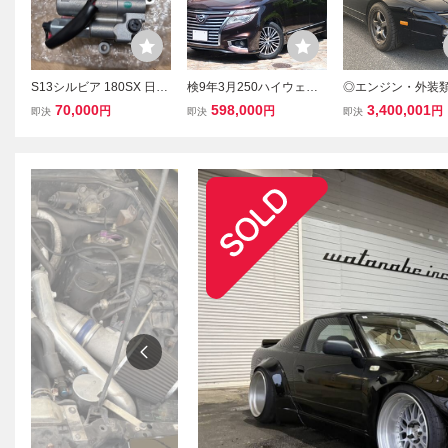
S13シルビア 180SX 日
検9年3月250ハイウェイ
◎エンジン・外装
産 純正 新品 AACバルブ
スタープレミアム 7人乗/
リフレッシュ済み
70,000
598,000
3,400,001
円
円
円
即決
即決
即決
アイドルエアコントロー
サンルーフ/両側パワスラ/
ーニングカー仕上
ルバルブ NISSAN 23781-
ナビ/地デジ/フリップダウ
車公認取得済みの18
50F05 S14 S15 SR20 B
ンモニター/アラウンドビ
旧車 希少車 ヂパ
3781-50F05
ューモニター