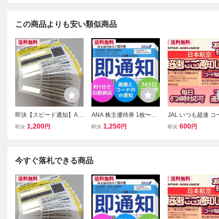
この商品よりも安い類似商品
送料無料
送料無料
送料無料
即決【スピード通知】AN
ANA 株主優待券 1枚〜9
JAL いつも超速 
A株主優待券1～9枚 2027
枚 即通知 365日24時間 1
知です 日本航空 
1,200
1,250
600
円
円
円
即決
即決
即決
年05月31日搭乗まで有効
分自動納品 番号&画像W
券 搭乗期限26年11
【番号通知のみ】
通知 26年11月末 発送不
枚 2枚 3枚 4枚 5〜
可 2枚3枚4枚5枚6枚7枚8
内便 割引(5n
枚 全日空 AN6B
今すぐ落札できる商品
送料無料
送料無料
送料無料