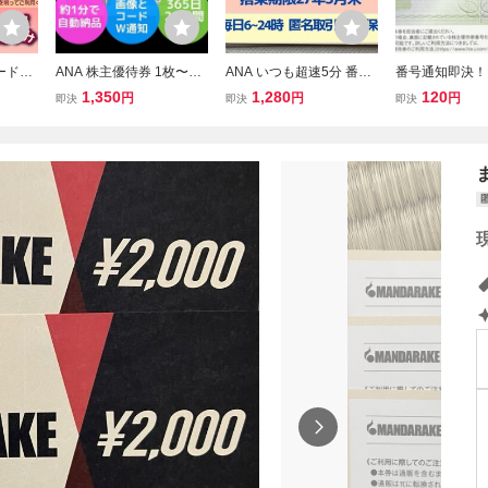
コード通
ANA 株主優待券 1枚〜9
ANA いつも超速5分 番号
番号通知即決！
株主優待
枚 即通知 365日24時間 1
通知です 発送応相談 全日
チ・アイ・エス
1,350
1,280
120
円
円
円
即決
即決
即決
月末 1
分自動納品 番号&画像W
空 株主優待券 搭乗期限27
待券 1000円
9枚 国
通知 27年11月末 発送不
年5月末 1枚 2枚 3枚 4枚
可 2枚3枚4枚5枚6枚7枚8
5〜9枚 国内便 割引(6a
枚 全日空 AN7B