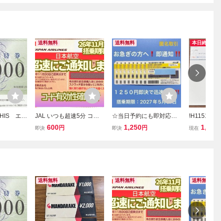
送料無料
送料無料
本日終了
HIS エイ
JAL いつも超速5分 コー
☆当日予約にも即対応！A
!H11516
 株主優
ド通知 発送なし 日本航空
NA 株主優待券 1枚〜９枚
優待券 フ
600
1,250
1,900
円
円
即決
即決
現在
 複数あり
株主優待券 搭乗期限26年
即決！お急ぎの方へ！お
クーポン券 5
11月末 1枚 2枚 3枚 4枚
支払い確認後５分でパス
ーズご優待券 
5〜9枚 国内便 割引(5a
ワード通知！全日空 株主
月31日迄 
割引！
送料無料
送料無料
送料無料