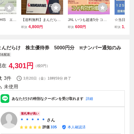
HIS エイ
【送料無料】まんだら
JAL いつも超速5分 コー
☆当日予約
 株主優
け 株主優待券 5000円
ド通知 発送なし 日本航空
NA 株主優
4,800
600
1,250
円
円
即決
即決
即決
 複数あり
分
株主優待券 搭乗期限26年
即決！お急
11月末 1枚 2枚 3枚 4枚
支払い確認
5〜9枚 国内便 割引(5a
ワード通知
割引！
まんだらけ 株主優待券 5000円分 πナンバー通知のみ
匿名配送
4,301
円
現在
（税0円）
3
件
3月20日（金）18時59分
終了
未使用
あなただけの特別なクーポンを受け取れます
詳細
落札率が高い
＊ ＊ ＊ ＊ ＊
さん
評価
335
本人確認済