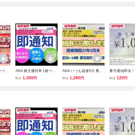
送料無料
送料無料
送料無料
コード通
ANA 株主優待券 1枚〜9
ANA いつも超速5分 番号
番号通知即決！
株主優待
枚 即通知 365日24時間 1
通知です 発送応相談 全日
チ・アイ・エス
1,350
1,280
120
円
円
円
即決
即決
即決
月末 1
分自動納品 番号&画像W
空 株主優待券 搭乗期限27
待券 1000円
9枚 国
通知 27年11月末 発送不
年5月末 1枚 2枚 3枚 4枚
可 2枚3枚4枚5枚6枚7枚8
5〜9枚 国内便 割引(6a
枚 全日空 AN7B
送料無料
送料無料
送料無料