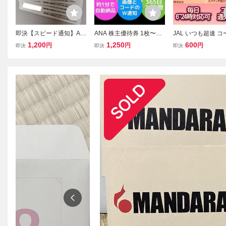
即決【スピード通知】AN
ANA 株主優待券 1枚〜9
JAL いつも超速 
A株主優待券1～9枚 2027
枚 即通知 365日24時間 1
知です 日本航空 
1,200
1,250
600
円
円
円
即決
即決
即決
年05月31日搭乗まで有効
分自動納品 番号&画像W
券 搭乗期限26年11
【番号通知のみ】
通知 26年11月末 発送不
枚 2枚 3枚 4枚 5〜
可 2枚3枚4枚5枚6枚7枚8
内便 割引(5n
枚 全日空 AN6B