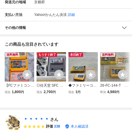
発送元の地域
京都府
支払い方法
Yahoo!かんたん決済
詳細
その他の情報
この商品も注目されています
送料無料
もうすぐ終了
本日終了
送料無料
【FCファミコン！
◎任天堂 SFC ス
◆ファミリーコン
26-FC-144-T 動
定番アクションま
ーパーファミコン
ピューター/ファミ
作品 ファミコ
1,800
2,700
1
4,980
現在
円
現在
円
現在
円
即決
円
とめ売り】任天
本体 SHVC-001
コン/FC スーパー
ン スーパーマリ
堂 スーパーマリ
コントローラ 箱
マリオブラザーズ
オブラザーズ 箱
オブラザーズ・3
あり Nintendo
ソフト
説付き
+星のカービィ 3
ジャンク
本セット 動作確認
＊ ＊ ＊ ＊ ＊
さん
済 SUPER MARIO
評価
338
本人確認済
BROS