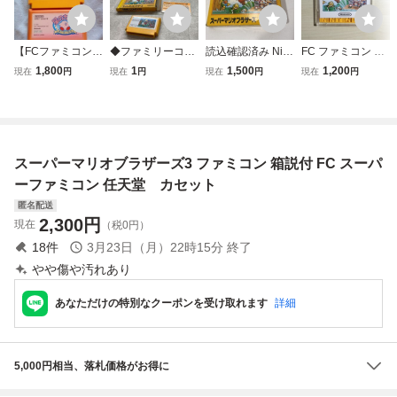
【FCファミコン！
◆ファミリーコン
読込確認済み Nint
FC ファミコン デ
定番アクションま
ピューター/ファミ
endo ファミコン
ィスクシステム デ
1,800
1
1,500
1,200
現在
円
現在
円
現在
円
現在
円
とめ売り】任天
コン/FC スーパー
FC スーパーマリ
ィスクカード / ス
堂 スーパーマリ
マリオブラザーズ
オブラザーズ ソフ
ーパーマリオブラ
オブラザーズ・3
ソフト
ト 箱・説明書付き
ザーズ / バレーボ
+星のカービィ 3
【送料無料】AAL
ール
本セット 動作確認
0624/小5613/080
スーパーマリオブラザーズ3 ファミコン 箱説付 FC スーパ
済 SUPER MARIO
1
BROS
ーファミコン 任天堂 カセット
匿名配送
2,300
円
現在
（税0円）
18
件
3月23日（月）22時15分
終了
やや傷や汚れあり
あなただけの特別なクーポンを受け取れます
詳細
5,000円相当、落札価格がお得に