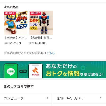
注目の商品
本日終了
本日終了
【当時物 】パーマ
【当時物】超電磁
ン一号 ソフビ フ
ロボ コン・バトラ
51,210
63,000
現在
円
現在
円
ィギュア レトロ
ーV ソフビ フィギ
藤子不二雄 現状品
ュア レトロ 現状
※商品削除などのお問い合わせは
こちら
昭和レトロ
品 コンバトラー
V ジャンボマシン
ダー 昭和レトロ
別のカテゴリで探す
コンピュータ
家電、AV、カメラ