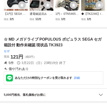
【1円】SEGA 純
通電確認済み 現
1円～ 0TN546507
◆【TK2246】/1
正 メガドライブコ
状品の為ジャンク
26 SEGA セガ SE
円〜 MEGA DRIV
1
11
1
1
現在
円
現在
円
現在
円
現在
円
ントローラー セガ
扱い SEGA セガ
GA SATURN セガ
E/メガドライブ/M
未検品ジャンク K
MEGADRIVE メガ
サターン 箱付き
D SEGA/セガ Adv
05-362yn/F3
ドライブ HAA-25
ゲーム機本体 HST
anced 大戦略 ドイ
10
-0004 通電確認 動
ツ電撃作戦 ソフト
☆ MD メガドライブ POPULOUS ポピュラス SEGA セガ
作未確認 現状品
同梱×
箱説付 動作未確認 現状品 TK3923
セガ
121
円
現在
（税0円）
5
件
3月22日（日）23時19分
終了
傷や汚れあり
あなただけの特別なクーポンを受け取れます
詳細
5,000円相当、落札価格がお得に