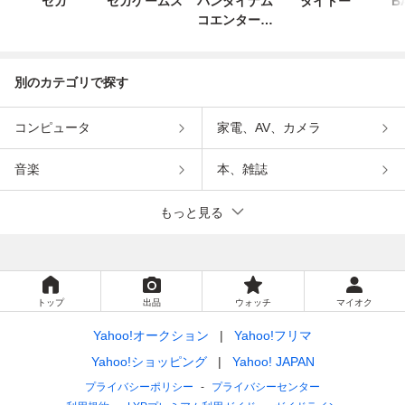
セガ
セガゲームス
バンダイナム
タイトー
B
コエンターテ
インメント
別のカテゴリで探す
コンピュータ
家電、AV、カメラ
音楽
本、雑誌
もっと見る
トップ
出品
ウォッチ
マイオク
Yahoo!オークション
Yahoo!フリマ
Yahoo!ショッピング
Yahoo! JAPAN
プライバシーポリシー
プライバシーセンター