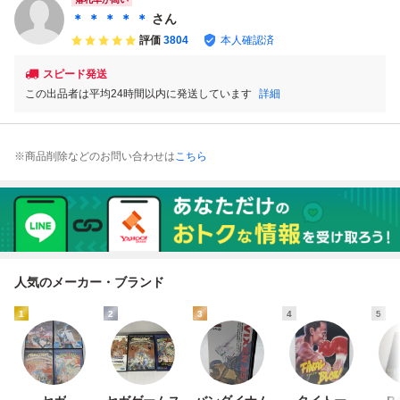
動作確認済み セガ
-CD megaCD ME
SEGA
GA DRIVE 送:140
＊ ＊ ＊ ＊ ＊
さん
評価
3804
本人確認済
スピード発送
この出品者は平均24時間以内に発送しています
詳細
※商品削除などのお問い合わせは
こちら
人気のメーカー・ブランド
1
2
3
4
5