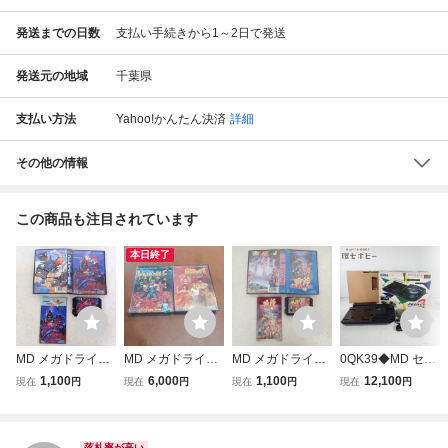
発送までの日数
支払い手続きから1～2日で発送
発送元の地域
千葉県
支払い方法
Yahoo!かんたん決済
詳細
その他の情報
この商品も注目されています
本日終了
MD メガドライブ
MD メガドライブ
MD メガドライブ
0QK39◆MD セガ
ストライダー飛竜
ベアナックル 怒り
GOLDEN AXE ゴ
メガドライブ メガ
1,100
6,000
1,100
12,100
現在
円
現在
円
現在
円
現在
円
SEGA セガ 箱説付
の鉄拳 ＆ ベアナ
ールデンアックス
CD2 HAA-2912 本
【IO
ックルII 死闘への
SEGA セガ 箱説付
体 未検品現状/ゲ
鎮魂歌 2本セット
【IO
ーム SEGA MEGA
落札率が高い