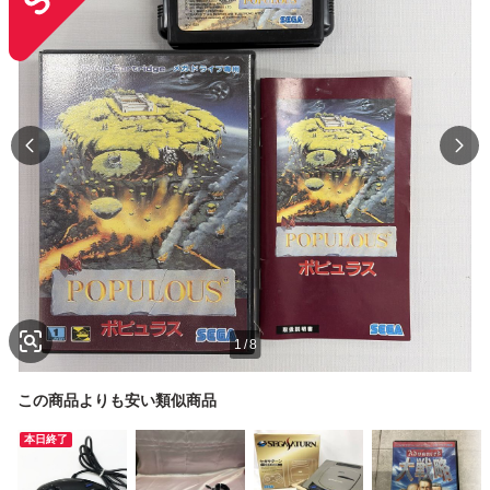
1
/
8
この商品よりも安い類似商品
本日終了