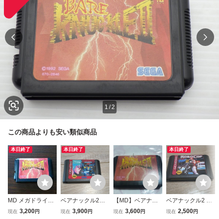
1
/
2
この商品よりも安い類似商品
本日終了
本日終了
本日終了
MD メガドライ
ベアナックル2
【MD】ベアナッ
ベアナックル2 ロ
ブ ベア・ナック
アーシオン eart
クルⅡ 2
ボコップ メガドラ
3,200
3,900
3,600
2,500
現在
円
現在
円
現在
円
現在
円
ルⅡ 2 死闘への鎮
hion メガドライブ
イブ