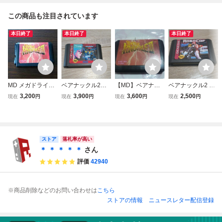
この商品も注目されています
本日終了
本日終了
本日終了
MD メガドライ
ベアナックル2
【MD】ベアナッ
ベアナックル2 ロ
ブ ベア・ナック
アーシオン eart
クルⅡ 2
ボコップ メガドラ
3,200
3,900
3,600
2,500
現在
円
現在
円
現在
円
現在
円
ルⅡ 2 死闘への鎮
hion メガドライブ
イブ
魂歌
ストア
落札率が高い
＊ ＊ ＊ ＊ ＊
さん
評価
42940
※商品削除などのお問い合わせは
こちら
ストアの情報
ニュースレター配信登録