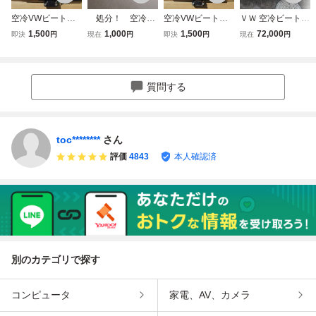
空冷VWビート
処分！ 空冷V
空冷VWビート
ＶＷ 空冷ビートル
ル 高年式 １３
W エンブレム
ル ７５年 左純
ステンレス マフラ
1,500
1,000
1,500
72,000
即決
円
現在
円
即決
円
現在
円
０３S 左純正ド
純正 中古
正ドアーガラス
ー 空冷VW
アーガラス 中古
VW１３０３S
中古品 保管品
品保管品
ストラットビー
トル 高年式
質問する
ヤナセ
toc********
さん
評価
4843
本人確認済
別のカテゴリで探す
コンピュータ
家電、AV、カメラ