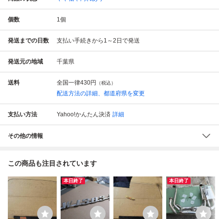
個数
1
個
発送までの日数
支払い手続きから1～2日で発送
発送元の地域
千葉県
送料
全国一律
430円
（税込）
配送方法の詳細、都道府県を変更
支払い方法
Yahoo!かんたん決済
詳細
その他の情報
この商品も注目されています
本日終了
本日終了