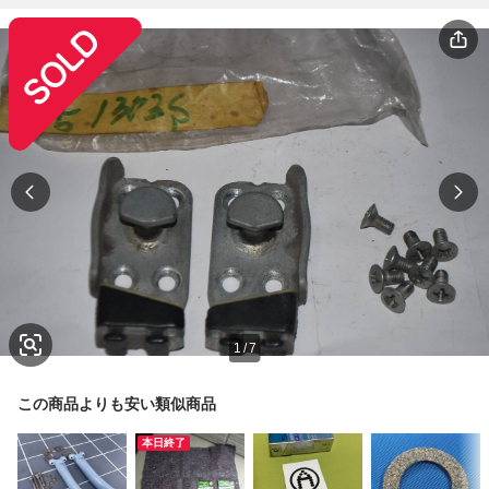
1
/
7
この商品よりも安い類似商品
本日終了