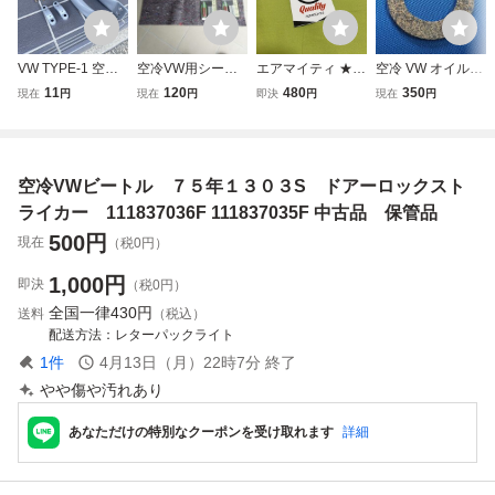
VW TYPE-1 空冷
空冷VW用シート
エアマイティ ★Q
空冷 VW オイルフ
ビートル アクスル
張替え用クリップ
uality★ ステッ
ィラー ガスフィラ
11
120
480
350
現在
円
現在
円
即決
円
現在
円
ビーム フロント
＆内側シート
カー 空冷 タイプ
ー キャップ コル
サスペンションス
２ タイプ3 ビート
クガスケット φ60
テッフェナー ヤ
ル VW フォルクス
mm ワーゲン ビー
ナセバー 1966～
ワーゲン カルマ
トル バス タイプ2
空冷VWビートル ７５年１３０３S ドアーロックスト
ボールジョイント
ンギア AirMighty
カルマンギア タイ
サスペンション用
プ3 356
ライカー 111837036F 111837035F 中古品 保管品
500
円
現在
（税0円）
1,000
円
即決
（税0円）
全国一律
430円
送料
（税込）
配送方法
レターパックライト
1
件
4月13日（月）22時7分
終了
やや傷や汚れあり
あなただけの特別なクーポンを受け取れます
詳細