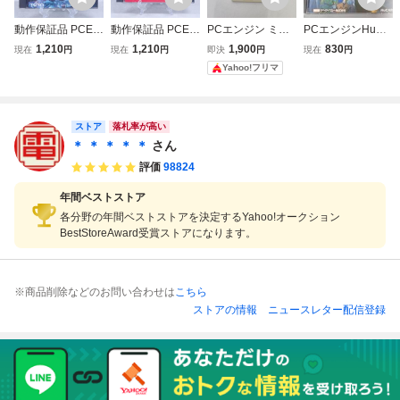
動作保証品 PCE P
動作保証品 PCE P
PCエンジン ミス
PCエンジンHuカ
Cエンジン Huカー
Cエンジン Huカー
ターヘリ Mr HELI
ードソフト 魔界八
1,210
1,210
1,900
830
現在
円
現在
円
即決
円
現在
円
ド 究極タイガー
ド スプラッターハ
Huカード
犬伝 /D441
Yahoo!フリマ
箱説付【PP
ウス SPLATTERH
OUSE 箱説付【P
P
ストア
落札率が高い
＊ ＊ ＊ ＊ ＊
さん
評価
98824
年間ベストストア
各分野の年間ベストストアを決定するYahoo!オークション
BestStoreAward受賞ストアになります。
※商品削除などのお問い合わせは
こちら
ストアの情報
ニュースレター配信登録