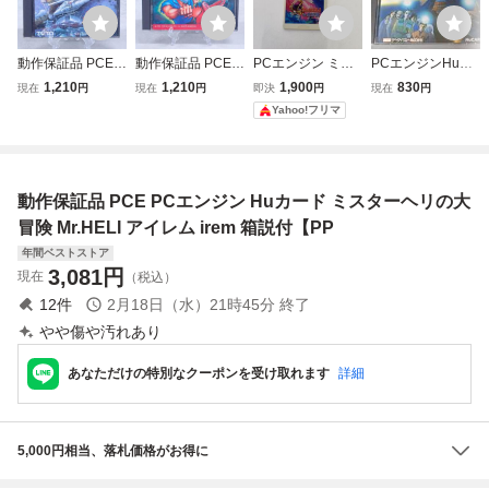
動作保証品 PCE P
動作保証品 PCE P
PCエンジン ミス
PCエンジンHuカ
Cエンジン Huカー
Cエンジン Huカー
ターヘリ Mr HELI
ードソフト 魔界八
1,210
1,210
1,900
830
現在
円
現在
円
即決
円
現在
円
ド 究極タイガー
ド スプラッターハ
Huカード
犬伝 /D441
Yahoo!フリマ
箱説付【PP
ウス SPLATTERH
OUSE 箱説付【P
P
動作保証品 PCE PCエンジン Huカード ミスターヘリの大
冒険 Mr.HELI アイレム irem 箱説付【PP
年間ベストストア
3,081
円
現在
（税込）
12
件
2月18日（水）21時45分
終了
やや傷や汚れあり
あなただけの特別なクーポンを受け取れます
詳細
5,000円相当、落札価格がお得に