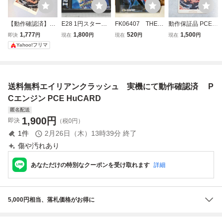
【動作確認済】P
E28 1円スタート
FK06407 THE
動作保証品 PCE P
Cエンジン エイリ
中古品【PCエン
功夫 ザ クンフー
Cエンジン Huカー
1,777
1,800
520
1,500
即決
円
現在
円
現在
円
現在
円
アンクラッシュ H
ジンソフト ストリ
HuCARD PCエン
ド エイリアンクラ
Yahoo!フリマ
uCARD ナグザッ
ートファイターⅡ
ジン 中古品
ッシュ【PP
ト
ダッシュ/CHAMPI
ON EDITION】PC
Eソフト 起動確認
送料無料エイリアンクラッシュ 実機にて動作確認済 P
済み
Cエンジン PCE HuCARD
匿名配送
1,900
円
即決
（税0円）
1
件
2月26日（木）13時39分
終了
傷や汚れあり
あなただけの特別なクーポンを受け取れます
詳細
5,000円相当、落札価格がお得に