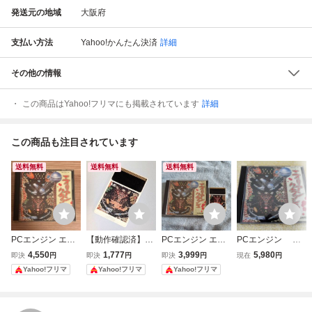
発送元の地域
大阪府
支払い方法
Yahoo!かんたん決済
詳細
その他の情報
この商品はYahoo!フリマにも掲載されています
詳細
この商品も注目されています
送料無料
送料無料
送料無料
PCエンジン エイ
【動作確認済】P
PCエンジン エイ
PCエンジン エ
リアンクラッシュ
Cエンジン エイリ
リアンクラッシュ
イリアンクラッシ
4,550
1,777
3,999
5,980
即決
円
即決
円
即決
円
現在
円
HuCARD ケー
アンクラッシュ H
ュ HuCARD
Yahoo!フリマ
Yahoo!フリマ
Yahoo!フリマ
ス・説明書付
uCARD ナグザッ
ト