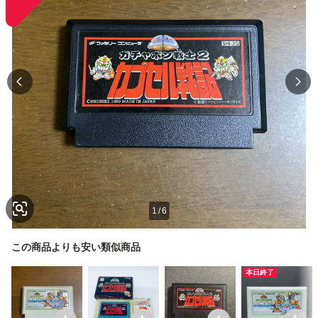
1
/
6
この商品よりも安い類似商品
本日終了