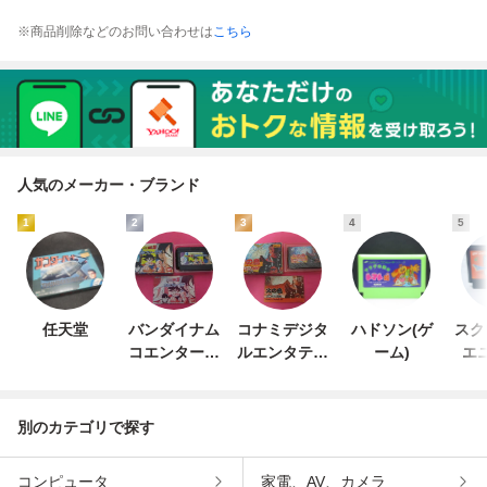
※商品削除などのお問い合わせは
こちら
人気のメーカー・ブランド
1
2
3
4
5
任天堂
バンダイナム
コナミデジタ
ハドソン(ゲ
スク
コエンターテ
ルエンタテイ
ーム)
エ
インメント
ンメント
別のカテゴリで探す
コンピュータ
家電、AV、カメラ