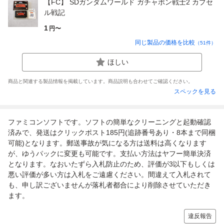
【FC】 SDガンダムワールド ガチャポン戦士2 カプセ
ル戦記
1
円〜
同じ製品の価格を比較
（
51
件）
ほしい
商品と関連する製品情報を掲載しています。商品説明も合わせてご確認ください。
スペックを見る
ファミコンソフトです。ソフトの簡単なクリーニングと起動確認
済みで、発送はクリックポスト185円(追跡番号あり・8本まで同梱
可能)となります。郵送事故が気になる方は送料は高くなります
が、ゆうパックに変更も可能です。支払い方法はヤフー簡単決済
となります。なおいたずら入札防止のため、評価が3以下もしくは
悪い評価が多い方は入札をご遠慮ください。間違えて入札されて
も、申し訳ございませんが落札者都合により削除させていただき
ます。
違反報告