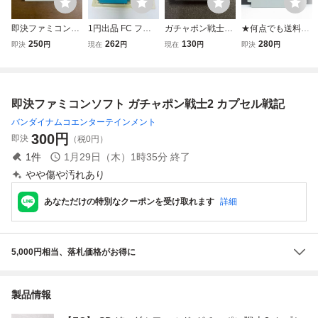
即決ファミコンソ
1円出品 FC ファ
ガチャポン戦士2
★何点でも送料１
フト ガチャポン戦
ミコン SDガンダ
カプセル戦記 ガン
８５円★ ガチャポ
250
262
130
280
即決
円
現在
円
現在
円
即決
円
士3 英雄戦記
ムワールド ガチ
ダム ファミコン
ン戦士3 英雄戦記
ャポン戦士２ カ
ファミコンソフ
ファミコン ツ20
プセル戦記 青 ソ
ト 【商品詳細を
レ即発送 FC ソフ
フト 箱説付 起動
ご確認ください】
ト 動作確認済み
即決ファミコンソフト ガチャポン戦士2 カプセル戦記
確認済
ジャンク扱い
バンダイナムコエンターテインメント
300
円
即決
（税0円）
1
件
1月29日（木）1時35分
終了
やや傷や汚れあり
あなただけの特別なクーポンを受け取れます
詳細
5,000円相当、落札価格がお得に
製品情報