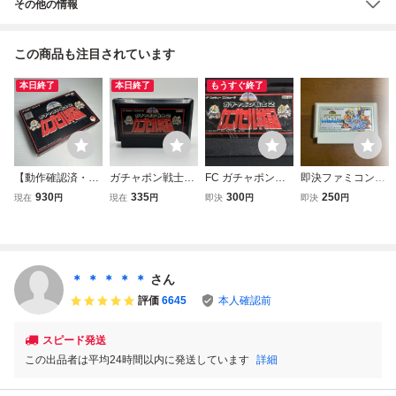
その他の情報
この商品も注目されています
本日終了
本日終了
もうすぐ終了
【動作確認済・1
ガチャポン戦士2
FC ガチャポン戦
即決ファミコンソ
円スタート】 ファ
カプセル戦記 SHI
士2 カプセル戦記
フト ガチャポン戦
930
335
300
250
現在
円
現在
円
即決
円
即決
円
ミコンソフト ガチ
NSEI 1989 ファミ
動作確認済 ファ
士3 英雄戦記
ャポン戦士2 カプ
リーコンピュータ
ミコン
セル戦記 FC
FAMILY COMPUT
ER ファミコン FC
ソフト カセット
＊ ＊ ＊ ＊ ＊
さん
カートリッジ
評価
6645
本人確認前
スピード発送
この出品者は平均24時間以内に発送しています
詳細