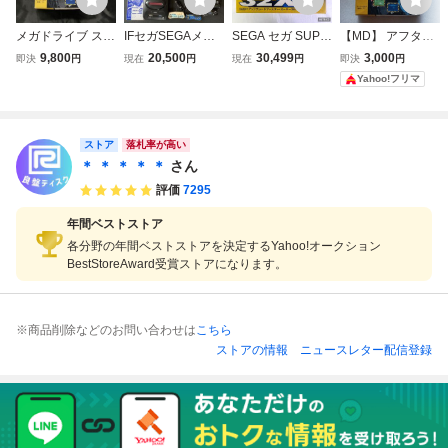
メガドライブ スー
IFセガSEGAメガ
SEGA セガ SUPE
【MD】 アフター
パー32Xソフト ア
ドライブMEGA D
R 32X スーパー32
バーナー コンプリ
9,800
20,500
30,499
3,000
即決
円
現在
円
現在
円
即決
円
フターバーナー コ
RIVE本体スーパー
X HMA-0001 メガ
ート 【32X】箱の
Yahoo!フリマ
ンプリート 箱 説
32Xゲームソフト
ドライブ 32BITブ
み
明書 ハガキ チラ
大量セットMDス
ースター 箱説付
シ付 動作未確認 M
ペースハリアーV
動作品
D AFTER BURNE
R DELUXEアフタ
ストア
落札率が高い
R COMPLETE
ーバーナージャン
＊ ＊ ＊ ＊ ＊
さん
ク当時もの
評価
7295
年間ベストストア
各分野の年間ベストストアを決定するYahoo!オークション
BestStoreAward受賞ストアになります。
※商品削除などのお問い合わせは
こちら
ストアの情報
ニュースレター配信登録