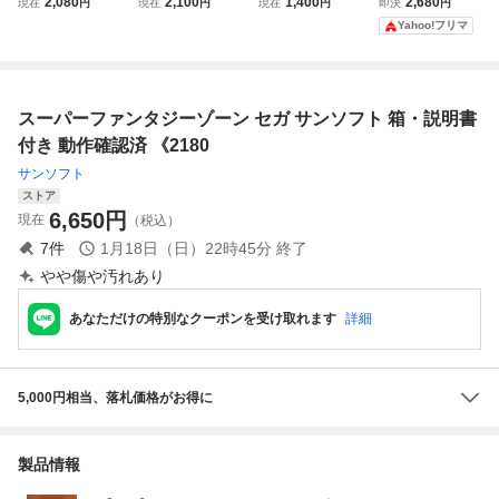
2,080
2,100
1,400
2,680
現在
円
現在
円
現在
円
即決
円
き】♪動作確認済♪
ミコン 3本 箱 説
ト 20本以上 まと
ンタジーVI 箱・説
Yahoo!フリマ
３本まで同梱可♪
明書 箱説付き ク
め売り すべて箱あ
明書付 SFC
SFC スーパー
ロノトリガー ドラ
り 一部説明書あり
ファミコン
ゴンクエスト ファ
ストリートファイ
イナルファンタジ
ター ファイナルフ
スーパーファンタジーゾーン セガ サンソフト 箱・説明書
ー 1本 説無し
ァンタジー
付き 動作確認済 《2180
サンソフト
ストア
6,650
円
現在
（税込）
7
件
1月18日（日）22時45分
終了
やや傷や汚れあり
あなただけの特別なクーポンを受け取れます
詳細
5,000円相当、落札価格がお得に
製品情報