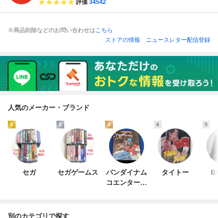
評価
34542
※商品削除などのお問い合わせは
こちら
ストアの情報
ニュースレター配信登録
人気のメーカー・ブランド
1
2
3
4
5
セガ
セガゲームス
バンダイナム
タイトー
B
コエンターテ
インメント
別のカテゴリで探す