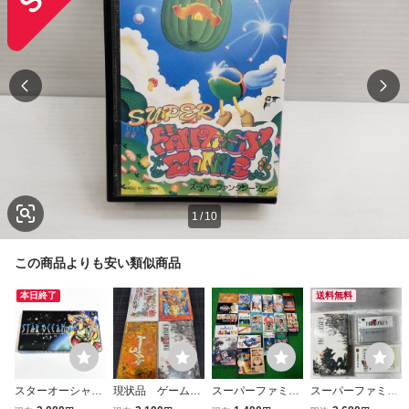
1
/
10
この商品よりも安い類似商品
本日終了
送料無料
スターオーシャン
現状品 ゲームソ
スーパーファミコ
スーパーファミコ
【箱・説明書付
フト スーパーファ
ン カセット ソフ
ン ファイナルファ