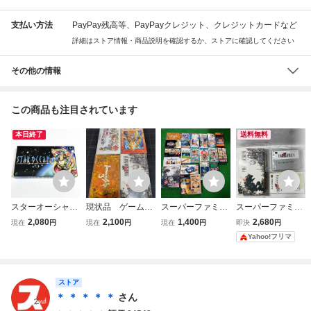
支払い方法
PayPay残高等、PayPayクレジット、クレジットカードなど
詳細はストア情報・商品説明を確認するか、ストアに確認してください
その他の情報
この商品も注目されています
本日終了
送料無料
スターオーシャン
現状品 ゲームソ
スーパーファミコ
スーパーファミコ
【箱・説明書付
フト スーパーファ
ン カセット ソフ
ン ファイナルファ
2,080
2,100
1,400
2,680
現在
円
現在
円
現在
円
即決
円
き】♪動作確認済♪
ミコン 3本 箱 説
ト 20本以上 まと
ンタジーVI 箱・説
Yahoo!フリマ
３本まで同梱可♪
明書 箱説付き ク
め売り すべて箱あ
明書付 SFC
SFC スーパー
ロノトリガー ドラ
り 一部説明書あり
ファミコン
ゴンクエスト ファ
ストリートファイ
イナルファンタジ
ター ファイナルフ
ストア
ー 1本 説無し
ァンタジー
＊ ＊ ＊ ＊ ＊
さん