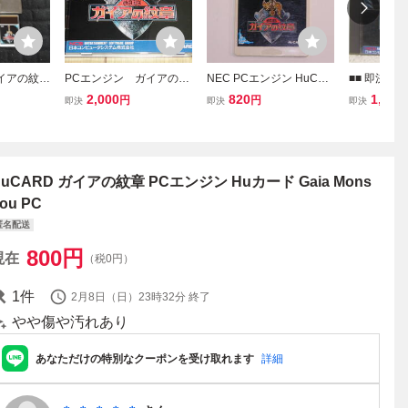
ガイアの紋章
PCエンジン ガイアの紋
NEC PCエンジン HuCAR
■■ 即決!! 
本コンピュー
章(ハガキ付き) NCS
D ガイアの紋章
イアの紋章 Ga
2,000
820
1,000
円
円
即決
即決
即決
hou／ PC 
ド■■
HuCARD ガイアの紋章 PCエンジン Huカード Gaia Mons
ou PC
匿名配送
800
円
現在
（税0円）
1
件
2月8日（日）23時32分
終了
やや傷や汚れあり
あなただけの特別なクーポンを受け取れます
詳細