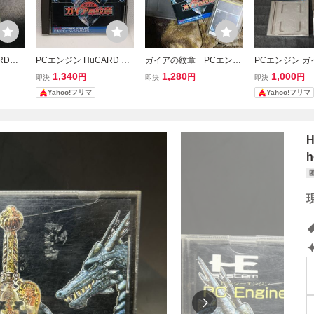
ARD
PCエンジン HuCARD ガ
ガイアの紋章 PCエンジ
PCエンジン 
説明必
イアの紋章 GAIA 日本コ
ン PCE
HuCARD 日
1,340
1,280
1,000
円
円
円
即決
即決
即決
ンピュータシステム
タシステム
Yahoo!フリマ
Yahoo!フリマ
h