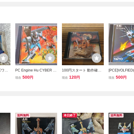
Eワー
PC Engine Hu CYBER サ
100円スタート 動作確認
[PCE]VOLFI
イバーナイト /D515
ならず者戦闘部隊 ブラッ
ィード)(Huカー
500
120
500
円
円
円
現在
現在
現在
ディウルフ PCエンジン P
C Engine HuCARD
送料無料
本日終了
送料無料