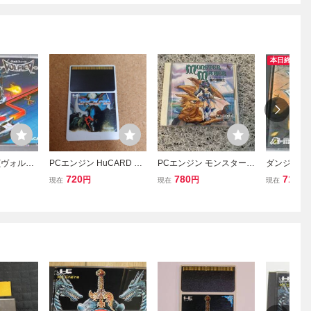
本日終了
ED(ヴォルフ
PCエンジン HuCARD ガ
PCエンジン モンスターメ
ダンジョン
ド)D521
イフレーム ソフトのみ
ーカー
ラー 【PC
720
780
710
円
円
円
現在
現在
現在
D442