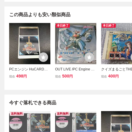
この商品よりも安い類似商品
本日終了
本日終了
PCエンジン HuCARD
OUT LIVE /PC Engine Hu
クイズまるごとTH
ガイアの紋章 商品説明必
Card / SUNSOFT /D436
ルド PCE
498
500
400
円
円
円
現在
現在
現在
読！！
今すぐ落札できる商品
送料無料
送料無料