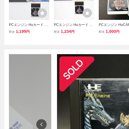
PCエンジン Huカード ガ
PCエンジン Huカード ガ
PCエンジン HuC
イアの紋章 動作確認済 N
イアの紋章 動作確認済
ガイアの紋章 商品
1,199
1,234
1,000
円
円
円
即決
即決
即決
CS
読！！