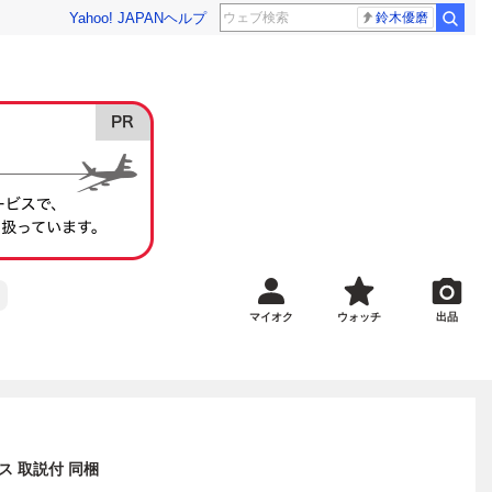
Yahoo! JAPAN
ヘルプ
鈴木優磨
マイオク
ウォッチ
出品
ス 取説付 同梱