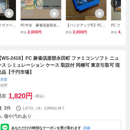
イヴァー
FC中古 麻雀倶楽部永田
【バックアップ可】FC
FC ファミ
ァミコンソ
町 総裁戦 【管理番号：
悪魔の招待状 ファミコ
システム 
2,000
2,000
4,500
円
円
即決
即決
即決
ム アレイ
20097】
ンソフト
2本セット 
68米
偵倶楽部 消
編 / 後編
【WS-2418】FC 麻雀倶楽部永田町 ファミコンソフト ニュ
ース シミュレーション ケース 取説付 同梱可 東京引取可 現
状品【千円市場】
任天堂
ストア
1,820
円
現在
（税込）
3
件
1月7日（水）22時8分
終了
傷や汚れあり
あなただけの特別なクーポンを受け取れます
詳細