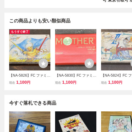
可 東京引取可
この商品よりも安い類似商品
もうすぐ終了
【NA-5826】FC ファミコ
【NA-5830】FC ファミコ
【NA-5824】FC 
ン ファイナルファンタジ
ン ソフト MOTHER ソフ
ン ファイナルファ
1,100
1,100
1,100
円
円
円
現在
現在
現在
ーIII SQF-FC ソフト 取説
トのみ 現状品 同梱可 東
ー2 ソフト 箱説付
外箱付き 現状品 同梱可
京引取可【千円市場】
品 同梱可 東京引
東京引取可【千円市場】
円市場】
今すぐ落札できる商品