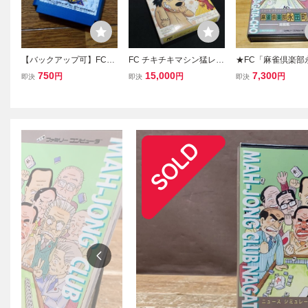
【バックアップ可】FC
FC チキチキマシン猛レー
★FC「麻雀倶楽部
イース ファミコンソフ
ス 箱付 取説付 ファミコ
(MAHJONG CLUB
750
15,000
7,300
円
円
円
即決
即決
即決
ト
ンソフト ATLUS レトロゲ
TA-CHO)」箱・取
ーム 当時物 (08068米
hector/ファミコン/F
Y COMPUTER/TB
ジャン/レトロゲー