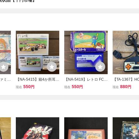
 現状品【千円市場】
ファミコ
【NA-5415】箱4か所耳付
【NA-5419】レトロ FC
【TA-1367】HO
ンタジ
FC ファミコン 取説付 F1
ファミコン ベースボール
ントローラー HJ
550
550
880
円
円
円
現在
現在
現在
き 現状
レース HVC-FR 当時物 レ
BASEBALL 初期版 箱耳劣
コマンダー 任天
取可【千
トロ 東京引取可 同梱可
化 取説欠品 当時物 東京
コン用 連射コン
【千円市場】
引取可 同梱可【千円市
ラック系 現状品
場】
【千円市場】