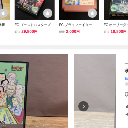
永田町
FC ゴーストバスターズ2
FC ブライファイター ソ
FC ホーリーダ
 NAGA
箱付 取説付 ファミコンソ
フトのみ 動作確認済み フ
箱付 取説付 フ
29,800
2,000
19,800
円
円
円
即決
即決
即決
説付き/
フト HAL研究所 レトロゲ
ァミコン 任天堂 (08078
フト レトロゲー
AMIL
ーム 当時物 (08038米
米
ム 当時物 (080
L/マー
ム★