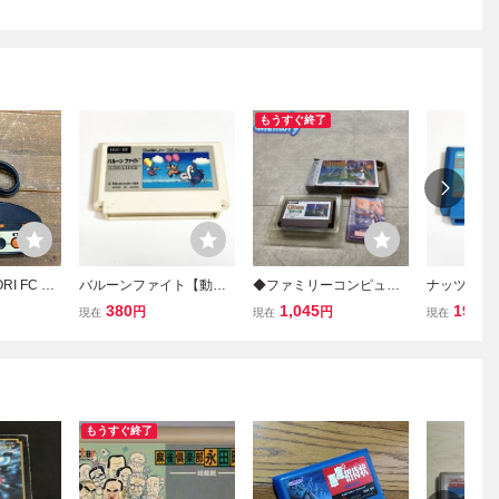
もうすぐ終了
RI FC コ
バルーンファイト【動作
◆ファミリーコンピュー
ナッツアン
-10 ホリ
確認済】８本まで同梱
ター/ファミコン/FC ウル
作確認済】
380
1,045
198
円
円
円
現在
現在
現在
堂 ファミ
可 簡易清掃済 FC ファ
ティマ 聖者への道 ソフト
可 簡易清掃
 ホリ ブ
ミコン
ミコン
 同梱可
もうすぐ終了