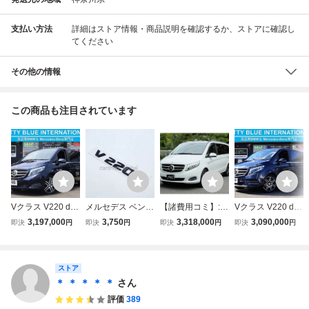
支払い方法
詳細はストア情報・商品説明を確認するか、ストアに確認し
てください
その他の情報
この商品も注目されています
Vクラス V220 d
メルセデス ベンツ
【諸費用コミ】:関
Vクラス V220 d
アバンギャルド ロ
Vクラス V220d リ
西 大阪 中古車 メ
スポーツ ロング
3,197,000
3,750
3,318,000
3,090,000
即決
円
即決
円
即決
円
即決
円
ング ディーゼルタ
アトランクエンブ
ルセデス・ベンツ
ディーゼルターボ
ーボ レーダーセー
レム ブラック ス
Vクラス V220d ア
レーダーセーフテ
フティーP 自動
テッカー フラット
バンギャルド ロン
ィーP 自動追
追従
ストア
タイプ アバンギャ
グ
従 SR
ルド/ロング/エク
＊ ＊ ＊ ＊ ＊
さん
ストラロング等
評価
389