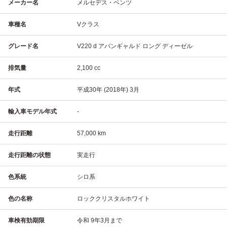
メーカー名
メルセデス・ベンツ
車種名
Vクラス
グレード名
V220 d アバンギャルド ロング ディーゼル
排気量
2,100 cc
年式
平成30年 (2018年) 3月
輸入車モデル年式
-
走行距離
57,000 km
走行距離の状態
実走行
色系統
シロ系
色の名称
ロッククリスタルホワイト
車検有効期限
令和 9年3月まで