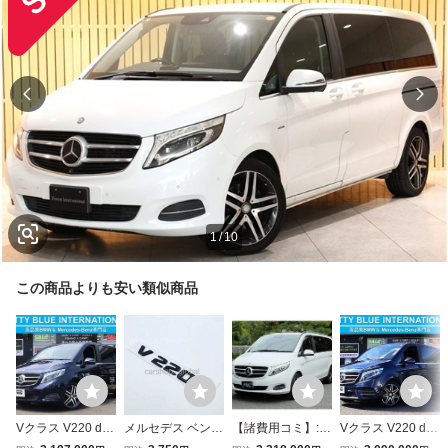
1
/
10
この商品よりも安い類似商品
Vクラス V220 d
メルセデス ベンツ
【諸費用コミ】:関
Vクラス V220 d
アバンギャルド ロ
Vクラス V220d リ
西 大阪 中古車 メ
スポーツ ロング