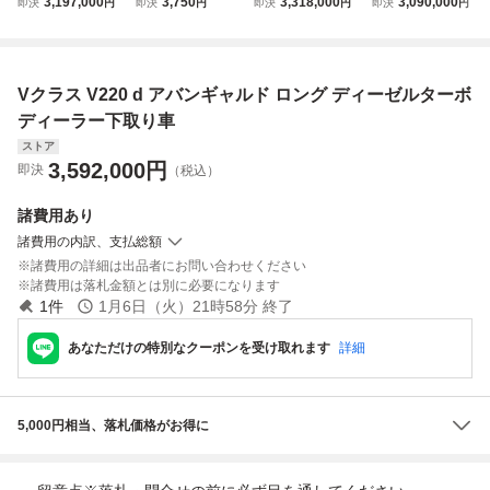
3,197,000
3,750
3,318,000
3,090,000
即決
円
即決
円
即決
円
即決
円
ング ディーゼルタ
アトランクエンブ
ルセデス・ベンツ
ディーゼルターボ
ーボ レーダーセー
レム ブラック ス
Vクラス V220d ア
レーダーセーフテ
フティーP 自動
テッカー フラット
バンギャルド ロン
ィーP 自動追
追従
タイプ アバンギャ
グ
従 SR
Vクラス V220 d アバンギャルド ロング ディーゼルターボ
ルド/ロング/エク
ストラロング等
ディーラー下取り車
ストア
3,592,000
円
即決
（税込）
諸費用
あり
諸費用の内訳、支払総額
諸費用の詳細は出品者にお問い合わせください
諸費用は落札金額とは別に必要になります
1
件
1月6日（火）21時58分
終了
あなただけの特別なクーポンを受け取れます
詳細
5,000円相当、落札価格がお得に