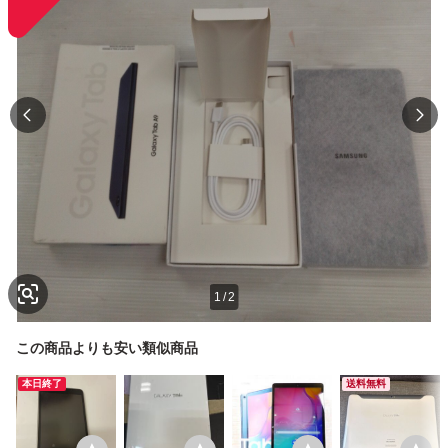
1
/
2
この商品よりも安い類似商品
本日終了
送料無料