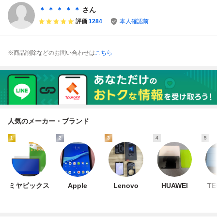
ド付き、携帯ケー
＊ ＊ ＊ ＊ ＊
さん
ス付き、フィルム
評価
1284
本人確認前
付き
※商品削除などのお問い合わせは
こちら
人気のメーカー・ブランド
1
2
3
4
5
ミヤビックス
Apple
Lenovo
HUAWEI
TE