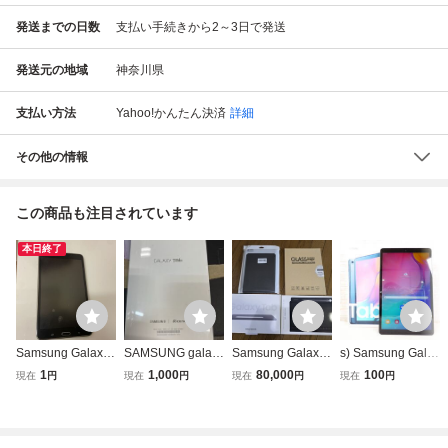
発送までの日数
支払い手続きから2～3日で発送
発送元の地域
神奈川県
支払い方法
Yahoo!かんたん決済
詳細
その他の情報
この商品も注目されています
本日終了
Samsung Galaxy
SAMSUNG galaxy
Samsung Galaxy
s) Samsung Galax
Tab4 タブレット
タブレット
Tab S10 FE タブ
y Tab A SM-T510
1
1,000
80,000
100
現在
円
現在
円
現在
円
現在
円
レット グレー 10.
タブレット 32GB
9インチ 128GB S
@60 (8)
ペン付き|SM-X52
0 正規品キーボー