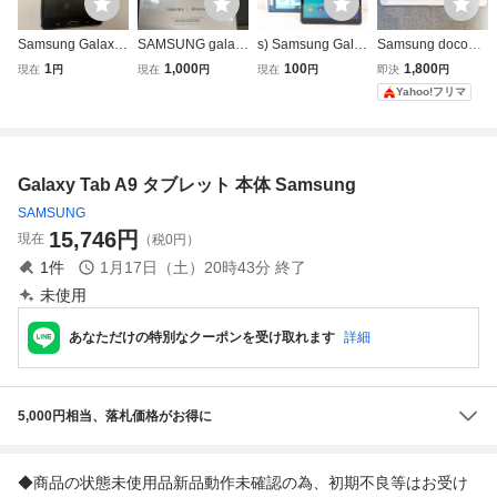
Samsung Galaxy
SAMSUNG galaxy
s) Samsung Galax
Samsung docomo
Tab4 タブレット
タブレット
y Tab A SM-T510
GALAXY Tab 10.1
1
1,000
100
1,800
現在
円
現在
円
現在
円
即決
円
タブレット 32GB
LTE SC-01D ホワ
Yahoo!フリマ
@60 (8)
イト 本体のみ 動
作未確認 タブレッ
ト
Galaxy Tab A9 タブレット 本体 Samsung
SAMSUNG
15,746
円
現在
（税0円）
1
件
1月17日（土）20時43分
終了
未使用
あなただけの特別なクーポンを受け取れます
詳細
5,000円相当、落札価格がお得に
◆商品の状態未使用品新品動作未確認の為、初期不良等はお受け