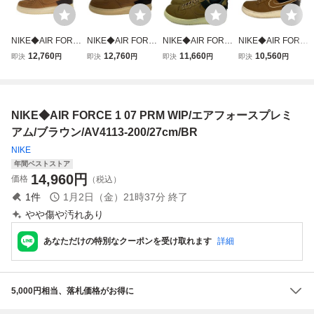
NIKE◆AIR FORC
NIKE◆AIR FORC
NIKE◆AIR FORC
NIKE◆AIR FORC
E 1 07 PRM WIP/
E 1 07 PRM WIP/
E 1 07 PRM WIP/
E 1 07 PRM WIP/
12,760
12,760
11,660
10,560
即決
円
即決
円
即決
円
即決
円
エアフォースプレ
エアフォースプレ
エアフォースプレ
エアフォースプレ
ミアム/ブラウン/A
ミアム/ブラウン/A
ミアム/ブラウン/A
ミアム/ブラウン/A
V4113-200/27cm/
V4113-200/27cm/
V4113-200/27cm/
V4113-200/27cm/
BR//
BR//
BR//
BR//
NIKE◆AIR FORCE 1 07 PRM WIP/エアフォースプレミ
アム/ブラウン/AV4113-200/27cm/BR
NIKE
年間ベストストア
14,960
円
価格
（税込）
1
件
1月2日（金）21時37分
終了
やや傷や汚れあり
あなただけの特別なクーポンを受け取れます
詳細
5,000円相当、落札価格がお得に