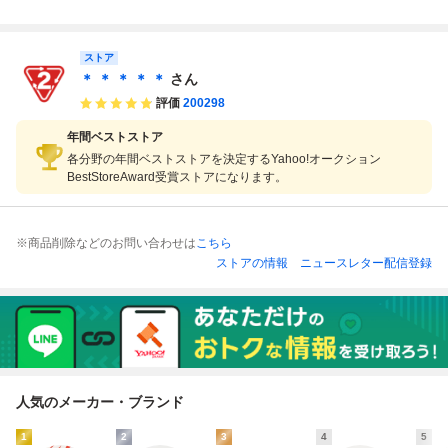
エアフォースプレ
エアフォースプレ
エアフォースプレ
エアフォースプレ
ミアム/ブラウン/A
ミアム/ブラウン/A
ミアム/ブラウン/A
ミアム/ブラウン/A
V4113-200/27cm/
V4113-200/27cm/
V4113-200/27cm/
V4113-200/27cm/
BR//
ストア
BR//
BR//
BR//
＊ ＊ ＊ ＊ ＊
さん
評価
200298
年間ベストストア
各分野の年間ベストストアを決定するYahoo!オークション
BestStoreAward受賞ストアになります。
※商品削除などのお問い合わせは
こちら
ストアの情報
ニュースレター配信登録
人気のメーカー・ブランド
1
2
3
4
5