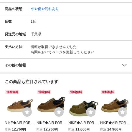
商品の状態
やや傷や汚れあり
個数
1
個
発送元の地域
千葉県
支払い方法
情報が取得できませんでした
時間をおいてページを更新してください
その他の情報
この商品も注目されています
送料無料
送料無料
送料無料
送料無料
NIKE◆AIR FORC
NIKE◆AIR FORC
NIKE◆AIR FORC
NIKE◆AIR FORC
E 1 07 PRM WIP/
E 1 07 PRM WIP/
E 1 07 PRM WIP/
E 1 07 PRM WIP/
12,760
12,760
11,660
14,960
即決
円
即決
円
即決
円
即決
円