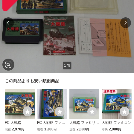
1
/
9
この商品よりも安い類似商品
送料無料
FC 大戦略
FC 大戦略 ファミ
大戦略 ファミリー
大戦略 ファミコン
コン
コンピュータ用ゲ
2,970
1,200
2,080
2,980
現在
円
現在
円
現在
円
即決
円
ームソフト 箱 取