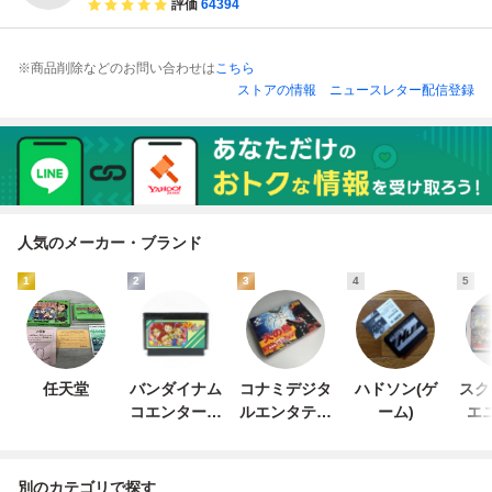
評価
64394
※商品削除などのお問い合わせは
こちら
ストアの情報
ニュースレター配信登録
人気のメーカー・ブランド
1
2
3
4
5
任天堂
バンダイナム
コナミデジタ
ハドソン(ゲ
スク
コエンターテ
ルエンタテイ
ーム)
エ
インメント
ンメント
別のカテゴリで探す