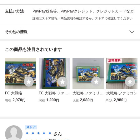
支払い方法
PayPay残高等、PayPayクレジット、クレジットカードなど
詳細はストア情報・商品説明を確認するか、ストアに確認してください
その他の情報
この商品も注目されています
送料無料
FC 大戦略
FC 大戦略 ファミ
大戦略 ファミリー
大戦略 ファミコン
コン
コンピュータ用ゲ
2,970
1,200
2,080
2,980
現在
円
現在
円
現在
円
即決
円
ームソフト 箱 取
扱説明書付き
ストア
＊ ＊ ＊ ＊ ＊
さん