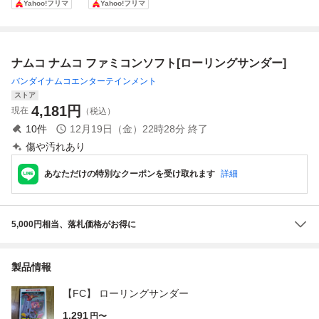
Yahoo!フリマ
Yahoo!フリマ
ファミコンソフト
キューレの冒険 取
起動確認済
FC ナムコ
扱説明書 地図セッ
ト 取説
ナムコ ナムコ ファミコンソフト[ローリングサンダー]
バンダイナムコエンターテインメント
ストア
4,181
円
現在
（税込）
10
件
12月19日（金）22時28分
終了
傷や汚れあり
あなただけの特別なクーポンを受け取れます
詳細
5,000円相当、落札価格がお得に
製品情報
【FC】 ローリングサンダー
1,291
円〜