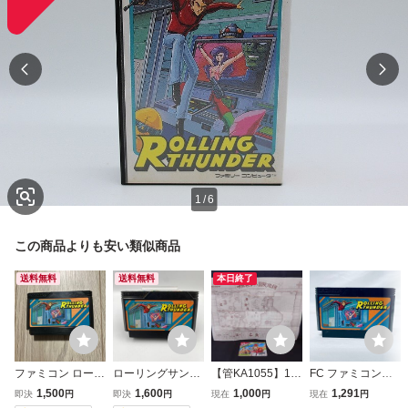
1
/
6
この商品よりも安い類似商品
送料無料
送料無料
本日終了
ファミコン ローリ
ローリングサンダ
【管KA1055】10
FC ファミコンソ
ングサンダー
ー ROLLING THU
00円～ ファミコ
フト ローリングサ
1,500
1,600
1,000
1,291
即決
円
即決
円
現在
円
現在
円
NDER ファミコン
ン FC ナムコ ワル
ンダー ソフトのみ