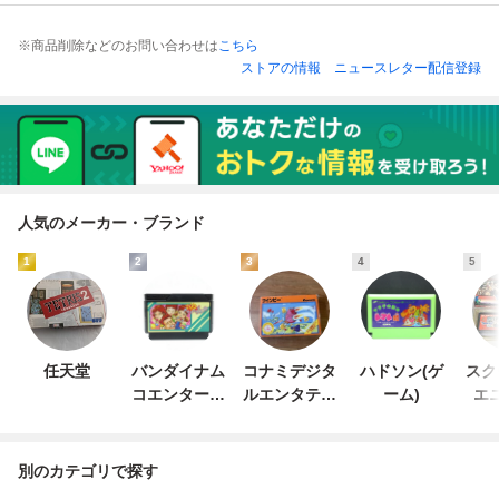
※商品削除などのお問い合わせは
こちら
ストアの情報
ニュースレター配信登録
人気のメーカー・ブランド
1
2
3
4
5
任天堂
バンダイナム
コナミデジタ
ハドソン(ゲ
スク
コエンターテ
ルエンタテイ
ーム)
エ
インメント
ンメント
別のカテゴリで探す