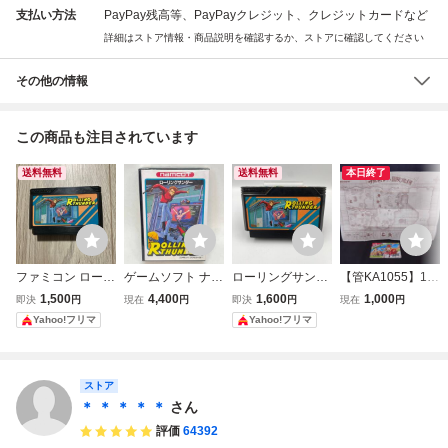
支払い方法
PayPay残高等、PayPayクレジット、クレジットカードなど
詳細はストア情報・商品説明を確認するか、ストアに確認してください
その他の情報
この商品も注目されています
送料無料
送料無料
本日終了
ファミコン ローリ
ゲームソフト ナム
ローリングサンダ
【管KA1055】10
ングサンダー
コ NAMCO ファミ
ー ROLLING THU
00円～ ファミコ
1,500
4,400
1,600
1,000
即決
円
現在
円
即決
円
現在
円
リ-コンピューター
NDER ファミコン
ン FC ナムコ ワル
Yahoo!フリマ
Yahoo!フリマ
ファミコンカセッ
ファミコンソフト
キューレの冒険 取
ト ローリングサン
FC ナムコ
扱説明書 地図セッ
ダー ◆2016
ト 取説
ストア
＊ ＊ ＊ ＊ ＊
さん
評価
64392