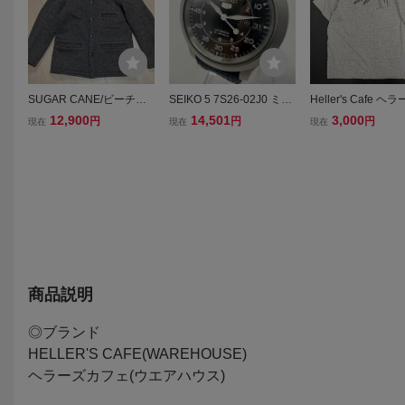
SUGAR CANE/ビーチク
SEIKO 5 7S26-02J0 ミリ
Heller's Cafe ヘ
ロスジャケット/シュガー
タリーウォッチ セイコー
フェ WAREHOUS
12,900
14,501
3,000
円
円
円
現在
現在
現在
ケーン/36
5 腕時計 21石 automatic
アハウス Logo Tee
自動巻き 裏スケルトン ブ
シャツ 40 グレー
ラック文字盤 稼働品 1円
14591
商品説明