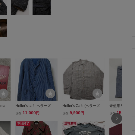
ntage/
Heller's cafe ヘラーズカ
Heller's Cafe (ヘラーズカ
未使用 WAREH
テー
フェ / WAREHOUSE ウエ
フェ) HC-087 - Dobby Str
LLER'S CAFE La
11,000
9,900
15,900
円
円
円
現在
現在
現在
n/Hell
アハウス インディゴ スト
ipe Shirt / ドビーストライ
ection シャン
ズカフェ
ライプ サック ジャケット
プ ワークシャツ 極美品
ツ ヘラーズカフ
本日終了
送料無料
1&Vo
40
グレー size 40(L) /ウエア
ハウス ワークシ
ハウス
付き 36 日本製