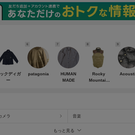
6
7
8
9
ックディガ
patagonia
HUMAN
Rocky
Acoust
ー
MADE
Mountain
FeatherBed
カメラ
音楽
もっと見る