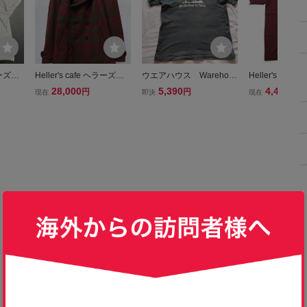
ラーズカ
Heller's cafe ヘラーズカ
ウエアハウス Warehous
Heller's Caf
E ウエ
フェ / WAREHOUSE ウエ
e ヘラーズカフェ Helle
フェ) HC-M11 /
28,000
5,390
4,400
円
円
円
現在
即決
現在
 ロゴ T
アハウス ハンティング チ
r’ｓ Cafe Tシャツ４０
ARSITY チョ
ェック コート 38
ーネックTシャツ
ルドー size 40(
ハウス