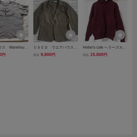
ス Warehous
ＵＳＥＤ ウエアハウス
Heller's cafe ヘラーズカフ
ズカフェ Helle
WAREHOUSE HELLE
ェ / WAREHOUSE ウエア
0
9,800
15,800
円
円
円
現在
現在
fe Tシャツ
R'S CAFE ヘラーズカフ
ハウス ボクシング グロー
ェ テーラードジャケッ
ブ ポケット ダブルフェイ
ト サイズ３８ 日本製
ス パーカー 38