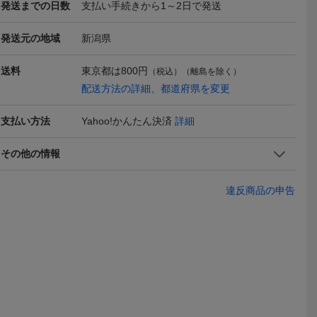
発送までの日数
支払い手続きから1～2日で発送
発送元の地域
新潟県
送料
東京都は
800円
（税込）（離島を除く）
e (ヘラーズカ
日本製 正規品 Heller's caf
Heller's cafe ヘラーズカ
Heller's 
配送方法の詳細、都道府県を変更
 JUNIOR V
e WAREHOUSE ヘラーズ
フェ / WAREHOUSE ウエ
フェ / WA
5,800
19,000
22,80
円
円
即決
現在
現在
コチン クル
カフェ ウエアハウス セル
アハウス HC-255 PRISO
アハウス 
 美品 ボ
ビッチ デニムパンツ 赤耳
NER PANTS INDIGO プリ
インディゴ 
支払い方法
Yahoo!かんたん決済
詳細
L) / ウエア
ライトブルー系 31
ズナー デニム パンツ W3
ケット 38
3
その他の情報
違反商品の申告