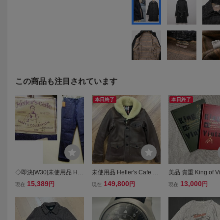
この商品も注目されています
本日終了
本日終了
◇即決[W30]未使用品 Hell
未使用品 Heller's Cafe LA
美品 貴重 King of Vi
er's cafe BUCKLE BACK
RRY'S COLLECTION ヘ
キング オブ ヴィン
15,389
149,800
13,000
円
円
円
現在
現在
現在
TROUSER リジッド バッ
ラーズカフェ Leather Wo
ジ/Larry's Collectio
クルバック シンチバック
rker’s Jacket ディアスキ
er's Cafe/ヘラー
尾錠 ヘラーズカフェ デニ
ン 鹿革 ワーカーズ ジャ
コレクション本 Vol.
ム パンツ■8385
ケット サイズ36
l.3 Set