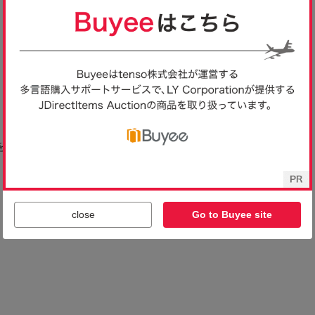
close
Go to Buyee site