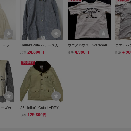
送料無料
送料無料
FE ヘラー
Heller's cafe ヘラーズカフ
ウエアハウス Warehous
ウエアハウ
ット パー
ェ / WAREHOUSE ウエア
e ヘラーズカフェ Helle
e ヘラー
24,800
4,980
4,98
円
円
現在
即決
即決
1487 WAR
ハウス ピンチェック カバ
r’ｓ Cafe Tシャツ３６
r’ｓ Ca
アハウス ア
ーオール ジャケット 42
本日終了
ラポケ
 ヘラーズカフ
36 Heller's Cafe LARRY'S
E ウエアハ
COLLECTION ヘラーズカ
129,800
円
現在
ウェット
フェ Leather Worker’s Jac
38 リバ
ket ディアスキン 鹿革 ワー
ジ
カーズ ジャケット