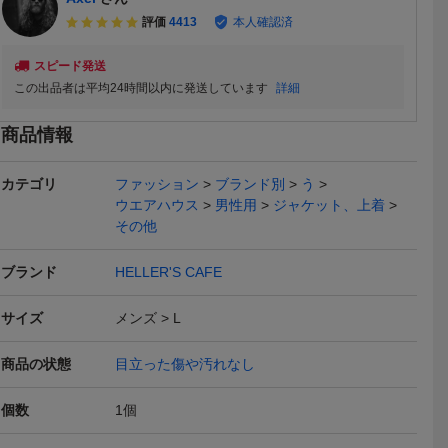
評価
4413
本人確認済
スピード発送
この出品者は平均24時間以内に発送しています
詳細
商品情報
カテゴリ
ファッション
ブランド別
う
ウエアハウス
男性用
ジャケット、上着
本日終了
その他
ブランド
HELLER'S CAFE
サイズ
メンズ
L
OUSE HE
■ウエアハウス ヘラーズ
Heller's cafe（ヘラーズカ
Heller's 
商品の状態
目立った傷や汚れなし
rry's coll
カフェWAREHOUSE HE
フェ） Tシャツ メンズ
フェ / WA
9,800
3,900
28,00
円
円
現在
現在
現在
ブレー シャ
LLER'S CAFE ニットカー
40 白Tシャツ US NAVAL
アハウス 
ェ ウエア
ディガン カウチン/グレ
ネイビー ウエアハウス ヴ
ブランケット
個数
1
個
送料無料
ャツ マチ
ージュ系/36/フリーホイラ
ィンテージ仕様 半袖カッ
ーズ 6A
トソー 07223