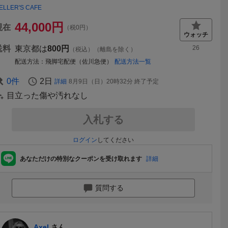
ELLER'S CAFE
44,000
円
現在
（税0円）
送料
東京都は
800円
26
（税込）（離島を除く）
配送方法
飛脚宅配便（佐川急便）
配送方法一覧
0
件
2日
詳細
8月9日（日）20時32分
終了予定
目立った傷や汚れなし
入札する
ログイン
してください
あなただけの特別なクーポンを受け取れます
詳細
質問する
Axel
さん