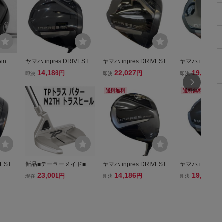
in）
ヤマハ inpres DRIVESTA
ヤマハ inpres DRIVESTA
ヤマハ inpres 
AHA i
R TYPE/D(2025) 10.5° ド
R TYPE/D(2025) 10.5° ド
R TYPE/D(2025
14,186
22,027
19,585
円
円
円
即決
即決
即決
R ドラ
ライバー DR フレックス
ライバー DR フレックスS
ライバー DR 
純正カー
R
R
R
送料無料
送料無料
 TM-4
付属
VESTA
新品■テーラーメイド■20
ヤマハ inpres DRIVESTA
ヤマハ inpres 
0.5° ド
23.5■TP トラス■M2TH ト
R(2025) 5W フェアウェ
R TYPE/D(2025
23,001
14,186
19,787
円
円
円
現在
即決
即決
ックスS
ラスヒール■33.0■日本正
イウッド FW フレックス
ライバー DR 
規品■カーボンコンポジッ
R
R
トトラスホーゼルを搭載■
入りまくり