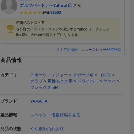
ゴルフパートナーYahoo!店
さん
評価
29503
年間ベストストア
各分野の年間ベストストアを決定するYahoo!オークション
BestStoreAward受賞ストアになります。
ストアの情報
ニュースレター配信登録
商品情報
カテゴリ
スポーツ、レジャー
スポーツ別
ゴルフ
クラブ
男性右きき用
ドライバー
ヤマハ
フレックス SR
ブランド
YAMAHA
製品情報
スペック・価格相場を見る
送料無料
送料無料
送料無料
商品の状態
やや傷や汚れあり