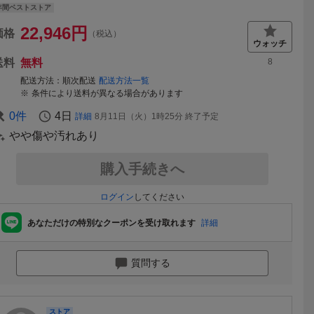
年間ベストストア
22,946
円
価格
（税込）
送料
無料
8
配送方法
順次配送
配送方法一覧
条件により送料が異なる場合があります
0
件
4日
詳細
8月11日（火）1時25分
終了予定
やや傷や汚れあり
購入手続きへ
ログイン
してください
あなただけの特別なクーポンを受け取れます
詳細
質問する
ストア