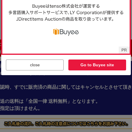
close
Go to Buyee site