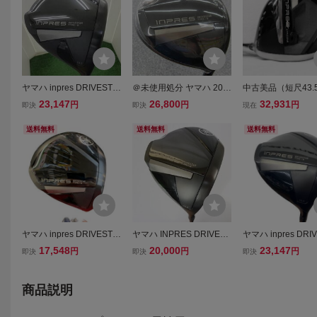
ヤマハ inpres DRIVESTA
＠未使用処分 ヤマハ 202
中古美品（短尺43.5
R TYPE/D(2025) 10.5° ド
5年 inpres DRIVE STAR T
★2025 ヤマハ/YAM
23,147
26,800
32,931
円
円
円
即決
即決
現在
ライバー DR フレックスS
YPE/S 10.5度 SPEEDER
npres DRIVESTA
R
NX for Yamaha M-425D
イバー★11.5°★
送料無料
送料無料
送料無料
（SR）スピーダー ドライ
ボン SPEEDER NX
ブスター インプレス
25D（SR）★HC
ヤマハ inpres DRIVESTA
ヤマハ INPRES DRIVEST
ヤマハ inpres DRI
R TYPE/D(2025) 10.5° ド
AR TYPE/Sドライバー 1
R TYPE/S(2025) 1
17,548
20,000
23,147
円
円
円
即決
即決
即決
ライバー DR フレックスS
0.5° SPEEDER NX for Ya
ライバー DR フレ
R
maha TM-425D SR
R
商品説明