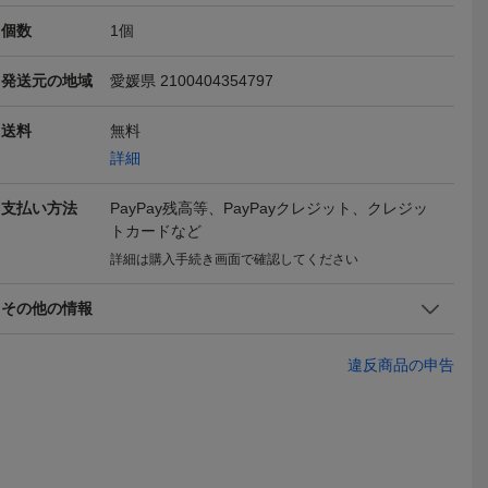
個数
1
個
発送元の地域
愛媛県 2100404354797
送料
無料
DRIVESTA
ヤマハ inpres DRIVESTA
ヤマハ inpres DRIVESTA
ヤマハ inpre
) 10.5° ド
R TYPE/D(2025) 10.5° ド
R 10.5° ドライバー DR フ
R TYPE/D(2
詳細
20,918
16,226
35,46
円
円
即決
即決
即決
フレックスS
ライバー DR フレックス
レックスSR
ライバー D
R
R
送料無料
送料無料
送料無料
支払い方法
PayPay残高等、PayPayクレジット、クレジッ
トカードなど
詳細は購入手続き画面で確認してください
その他の情報
DRIVESTA
ヤマハ inpres DRIVESTA
ヤマハ inpres DRIVESTA
ヤマハ inpre
違反商品の申告
) 10.5° ド
R TYPE/D(2025) 10.5° ド
R TYPE/D(2025) 10.5° ド
R TYPE/D(2
23,147
34,347
38,82
円
円
即決
即決
即決
フレックス
ライバー DR フレックスS
ライバー DR フレックスS
ライバー D
R
R