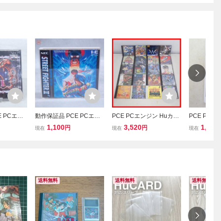
 PCエン
動作保証品 PCE PCエン
PCE PCエンジン Huカー
PCE PCエ
 アールタ
ジン Huカード ストリー
ド 弁慶外伝/ヴェイグス/
ド GRADI
1,100
3,520
1,100
円
円
現在
現在
現在
I 箱説付【P
トファイターII ダッシュ S
タイトー チェイスHQ/バ
ス KONAM
TREET FIGHTER II’ 箱説
リバリ伝説/アウトライブ
帯ハガキ付【PP
等 まとめて20本 大量セッ
ト 箱説付【10
送料無料
送料無料
送料無料