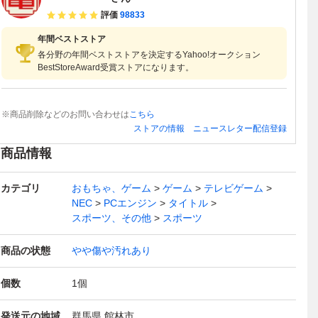
評価
98833
年間ベストストア
各分野の年間ベストストアを決定するYahoo!オークション
BestStoreAward受賞ストアになります。
※商品削除などのお問い合わせは
こちら
ストアの情報
ニュースレター配信登録
商品情報
カテゴリ
おもちゃ、ゲーム
ゲーム
テレビゲーム
NEC
PCエンジン
タイトル
スポーツ、その他
スポーツ
商品の状態
やや傷や汚れあり
個数
1
個
発送元の地域
群馬県 館林市