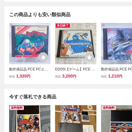
この商品よりも安い類似商品
本日終了
動作保証品 PCE PCエン
DD05t【ゲーム】PCE PC
動作保証品 PCE P
ジン Huカード スプラッ
エンジン Huカード ニン
ジン Huカード 究
1,320
3,200
1,210
円
円
円
現在
現在
現在
ターハウス SPLATTERH
ジャウォーリアーズ THE
ガー 箱説付【PP
OUSE 箱説付【PP
NINJAWARRIORS タイト
ー TAITO 箱説付
今すぐ落札できる商品
送料無料
送料無料