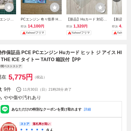
Cエンジン
PCエンジン 奇々怪界 Hu
【新品】Huカード 対応
【新品】Hu
ジー デッ
カード タイトー
スリーブ ケース 5枚セッ
スリーブ ケ
14,100
1,320
4,480
円
円
即決
即決
即決
ト PCエンジン PCE Huca
ト PCエンジ
Yahoo!フリマ
Yahoo!フリマ
Yahoo!
rd レトロゲーム まとめ 非
rd レトロ
純正品
純正品
動作保証品 PCE PCエンジン Huカード ヒット ジ アイス HI
 THE ICE タイトー TAITO 箱説付【PP
年間ベストストア
5,775
円
現在
（税込）
9
件
11月30日（日）21時28分
終了
やや傷や汚れあり
あなただけの特別なクーポンを受け取れます
詳細
ストア
落札率が高い
＊ ＊ ＊ ＊ ＊
さん