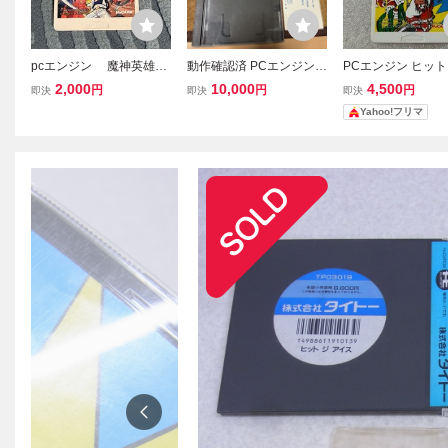
pcエンジン 魔神英雄伝
動作確認済 PCエンジン H
PCエンジン ヒッ
ワタル HuCARD Huカー
uCARD カダッシュ CAD
ス Huカード PCE
2,000
10,000
4,500
円
円
円
即決
即決
即決
ド PCE
ASH タイトー TAITO ケー
のみ HuCARD
Yahoo!フリマ
ス 説明書 はがき あり Hu
カード PCE