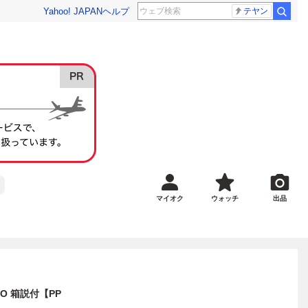
Yahoo! JAPAN
ヘルプ
テヤン
マイオク
ウォッチ
出品
TO 箱説付【PP