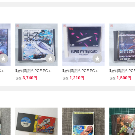
Cエン
動作保証品 PCE PCエン
動作保証品 PCE PCエン
動作保証品 PCE
極タイ
ジン Huカード ダブルリ
ジン CD-ROM2 Huカード
ジン Huカード
3,740
1,210
1,500
円
円
円
現在
現在
現在
ング 箱説付【10
スーパーシステムカード
イプ R-TYPE 
SUPER SYSTEM CARD
P
Ver.3.0 箱説付【PP