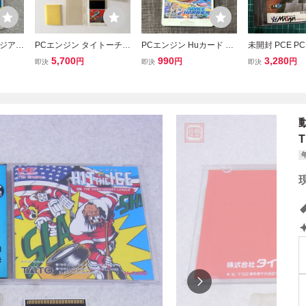
トジアイ
PCエンジン タイトーチェ
PCエンジン Huカード SE
未開封 PCE P
 ソフト
イスHQ PC Engine PC
GA SPACE HARRIER セ
Huカード エナ
5,700
990
3,280
円
円
円
即決
即決
即決
E Taito Chase H.Q.
ガ スペースハリアー HuC
ドストック品
ARD HEシステム
T