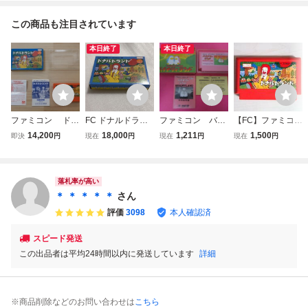
この商品も注目されています
本日終了
本日終了
ファミコン ドナ
FC ドナルドラン
ファミコン バイ
【FC】ファミコ
ルドランド 箱説
ド ファミコン
ナリィランド
ン ドナルドラン
14,200
18,000
1,211
1,500
即決
円
現在
円
現在
円
現在
円
付き 作動確
箱 説明書付属
ド
認・端子清掃済み
落札率が高い
＊ ＊ ＊ ＊ ＊
さん
評価
3098
本人確認済
スピード発送
この出品者は平均24時間以内に発送しています
詳細
※商品削除などのお問い合わせは
こちら