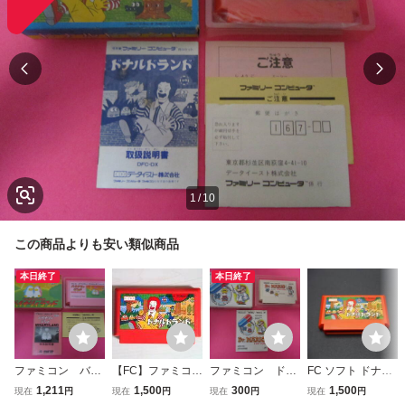
1
/
10
この商品よりも安い類似商品
本日終了
本日終了
ファミコン バイ
【FC】ファミコ
ファミコン ドク
FC ソフト ドナル
ナリィランド
ン ドナルドラン
ターマリオ 箱
ドランド
1,211
1,500
300
1,500
現在
円
現在
円
現在
円
現在
円
箱 説明書付属
ド
説明書付属