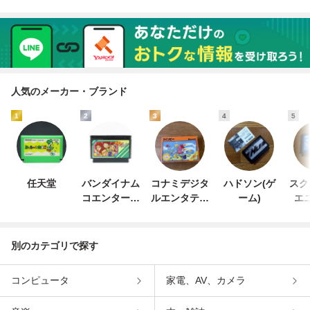
人気のメーカー・ブランド
1
2
3
4
5
任天堂
バンダイナム
コナミデジタ
ハドソン(ゲ
スク
コエンターテ
ルエンタテイ
ーム)
エ
インメント
ンメント
別のカテゴリで探す
コンピュータ
家電、AV、カメラ