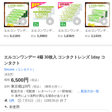
送料無料
エルコン ワンデ
エルコンワンデー
エルコンワンデー
エルコンワンデー
ー 4箱セット 40
2箱 30枚入 コンタ
4箱 5枚入 コンタ
１日使い捨てコン
6,118
3,398
1,836
3,143
即決
円
即決
円
即決
円
即決
円
ポイント付 使い捨
クトレンズ 1day
クトレンズ 1day
タクトレンズ 2箱
てコンタクト コン
コンタクト
コンタクト
セット コンタクト
タクトレンズ 1da
レンズ 1day エル
y エルコンワンデ
コンワンデー シン
エルコンワンデー 4箱 30枚入 コンタクトレンズ 1day コ
ー シンシア 1日使
シア 1日使い捨て
い捨て 30枚入
30枚入
ンタクト
Sincere（コンタクト）
ストア
6,500
円
価格
（税込）
東京都は
0円
送料
（税込）（離島を除く）
配送方法
宅配便・レターパック（一部地域） ※お取り寄せ品・送料無料
配送方法一覧
条件により送料が異なる場合があります
1
件
7月5日（日）10時35分
終了
未使用