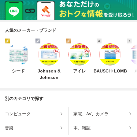
人気のメーカー・ブランド
1
2
3
4
5
シード
Johnson &
アイレ
BAUSCH+LOMB
A
Johnson
別のカテゴリで探す
コンピュータ
家電、AV、カメラ
音楽
本、雑誌