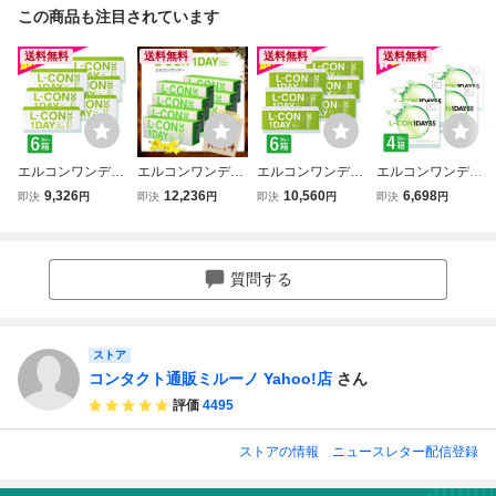
この商品も注目されています
送料無料
送料無料
送料無料
送料無料
エルコンワンデー
エルコンワンデー
エルコンワンデー
エルコンワンデー
6箱 30枚入 コンタ
L-con 8箱セット
エクシード 6箱 30
55 35枚入 4箱 コ
9,326
12,236
10,560
6,698
即決
円
即決
円
即決
円
即決
円
クトレンズ 1day
使い捨てコンタク
枚入 コンタクトレ
ンタクトレンズ 1
コンタクト
トレンズ コンタク
ンズ 1day コンタ
day 1日使い捨て
トレンズ 1day エ
クト
ワンデー 激安 即
ルコンワンデー シ
日発送 ネット 通
質問する
ンシア 1日使い捨
販
て
ストア
コンタクト通販ミルーノ Yahoo!店
さん
評価
4495
ストアの情報
ニュースレター配信登録