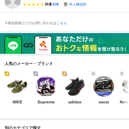
DA1911-102
評価
638
本人確認前
※商品削除などのお問い合わせは
こちら
人気のメーカー・ブランド
1
2
3
4
5
NIKE
Supreme
adidas
sacai
New 
別のカテゴリで探す