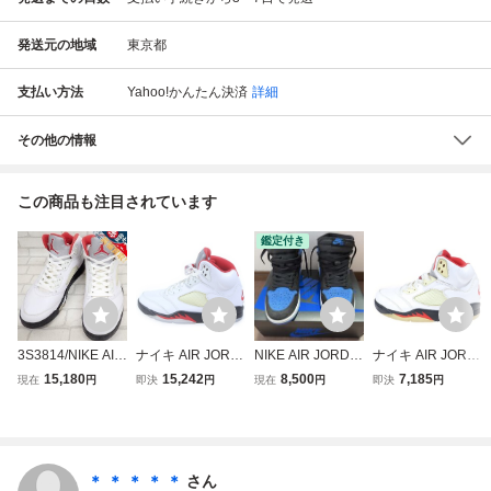
発送元の地域
東京都
支払い方法
Yahoo!かんたん決済
詳細
その他の情報
この商品も注目されています
鑑定付き
3S3814/NIKE AIR
ナイキ AIR JORD
NIKE AIR JORDA
ナイキ AIR JORD
JORDAN 5 RETR
AN 5 RETRO OG
N 1 RETRO HIGH
AN 5 RETRO OG
15,180
15,242
8,500
7,185
現在
円
即決
円
現在
円
即決
円
O OG FIRE RED
FIRE RED エアジ
OG ROYAL REIM
FIRE RED エアジ
DA1911-102 ナイ
ョーダン レトロ
AGINED ナイキ
ョーダン レトロ
キ ジョーダン5 2
ハイカットスニー
エアジョーダン
ファイアレッド ハ
8.5
カー US9.5/27.5c
27.0cm 中古品
イカットスニーカ
m DA1911-102
ー US9.5/27.5cm
＊ ＊ ＊ ＊ ＊
さん