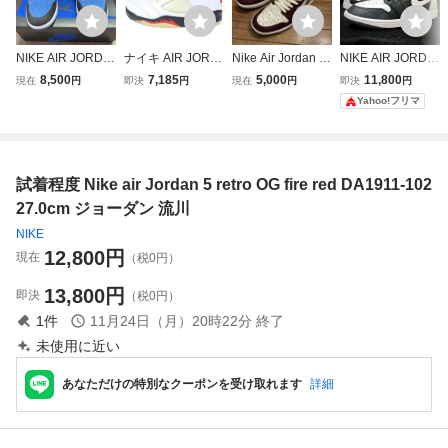
NIKE AIR JORDA
ナイキ AIR JORD
Nike Air Jordan 1
NIKE AIR JORDA
N 1 RETRO HIGH
AN 5 RETRO OG
High OG Bordeau
N 1 HIGH OG 27.0
8,500
7,185
5,000
11,800
現在
円
即決
円
現在
円
即決
円
OG ROYAL REIM
FIRE RED エアジ
x ナイキ ジョーダ
cm Black/White ジ
Yahoo!フリマ
AGINED ナイキ
ョーダン レトロ
ン ボルドー
ョーダン リバース
エアジョーダン
ファイアレッド ハ
パンダ
27.0cm 中古品
イカットスニーカ
ー US9.5/27.5cm
試着程度 Nike air Jordan 5 retro OG fire red DA1911-102
DA1911-102
27.0cm ジョーダン 流川
NIKE
12,800
円
現在
（税0円）
13,800
円
即決
（税0円）
1
件
11月24日（月）20時22分
終了
未使用に近い
あなただけの特別なクーポンを受け取れます
詳細