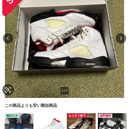
1
/
7
この商品よりも安い類似商品
鑑定付き
もうすぐ終了
送料無料