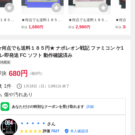
１８５円
★何点でも送料１８５円
★何点でも送料１８５円
★何点でも
士2 カプ
★ 新・里見八犬伝 光と闇
★ 超惑星戦記 メタファイ
★ ① ガチ
1,680
2,980
380
円
円
円
即決
即決
即決
コン ツ28
の戦い ファミコン ケ12レ
ト METAFIGHT ファミコ
プセル戦記 
ソフト 動作
即発送 FC ソフト 動作確
ン チ21レ即発送 FC ソフ
8レ即発送 
認済み
ト 動作確認済み
確認済み
★何点でも送料１８５円★ ナポレオン戦記 ファミコン ケ1
2レ即発送 FC ソフト 動作確認済み
匿名配送
680
円
即決
（税0円）
1
件
1月18日（日）11時1分
終了
傷や汚れあり
あなただけの特別なクーポンを受け取れます
詳細
＊ ＊ ＊ ＊ ＊
さん
評価
7027
本人確認済