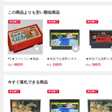
この商品よりも安い類似商品
本日終了
本日終了
本日終了
FC★ファミコン★熱血硬
★何点でも送料１８５円
★何点でも送料１
派くにおくん★テクノス
★ 12 スターラスター フ
★ ガチャポン戦士2
480
240
380
円
円
円
現在
即決
即決
ジャパン★クリックポス
ァミコン ツ16レ即発送 F
セル戦記 ファミコン
ト185円
C ソフト 動作確認済み
レ即発送 FC ソフト
確認済み
今すぐ落札できる商品
本日終了
本日終了
本日終了