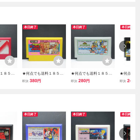
本日終了
本日終了
本日終了
１８５円
★何点でも送料１８５円
★何点でも送料１８５円
★何点でも
コング3 フ
★ マイティボンジャック
★ ガチャポン戦士3 英雄
★ 12 ス
380
280
240
円
円
円
即決
即決
即決
レ即発送 F
ファミコン ツ6レ即発送 F
戦記 ファミコン ツ20レ即
ァミコン ツ
確認済み
C ソフト 動作確認済み
発送 FC ソフト 動作確認
C ソフト 
済み
本日終了
本日終了
本日終了