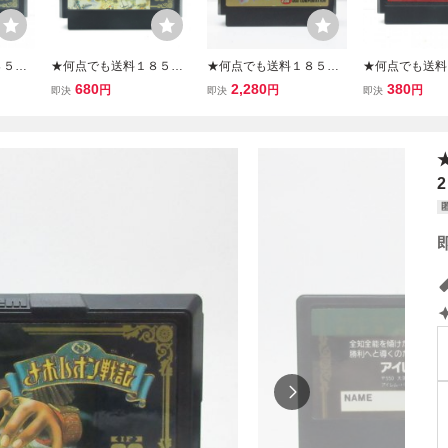
８５円
★何点でも送料１８５円
★何点でも送料１８５円
★何点でも送料
 ファミ
★ ナポレオン戦記 ファミ
★ 百鬼夜行 ファミコン
★ ガチャポン戦
680
2,280
380
円
円
円
即決
即決
即決
C ソフ
コン セ26レ即発送 FC ソ
ケ11レ即発送 FC ソフト
セル戦記 ファミ
フト 動作確認済み
動作確認済み
レ即発送 FC 
確認済み