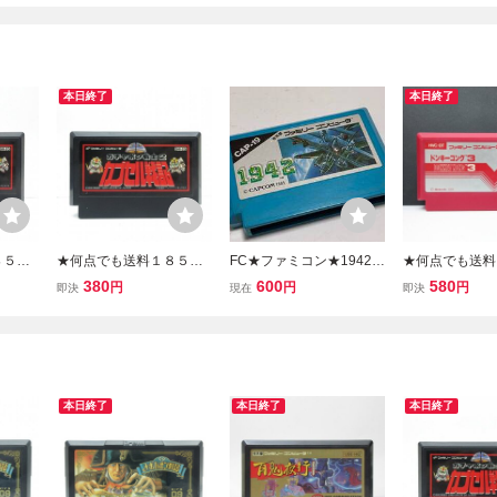
本日終了
本日終了
８５円
★何点でも送料１８５円
FC★ファミコン★1942★
★何点でも送料
 カプ
★ ① ガチャポン戦士2 カ
カプコン★クリックポス
★ ⑫ ドンキー
380
600
580
円
円
円
即決
現在
即決
 ツ28
プセル戦記 ファミコン ツ
ト185円
ァミコン ツ29
 動作
8レ即発送 FC ソフト 動作
C ソフト 動作
確認済み
本日終了
本日終了
本日終了