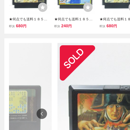
★何点でも送料１８５円
★何点でも送料１８５円
★何点でも送料１
★ ナポレオン戦記 ファミ
★ 12 スターラスター フ
★ ナポレオン戦記
680
240
680
円
円
円
即決
即決
即決
コン ツ5レ即発送 FC ソフ
ァミコン ツ16レ即発送 F
コン タ6レ即発送 F
ト 動作確認済み
C ソフト 動作確認済み
ト 動作確認済み