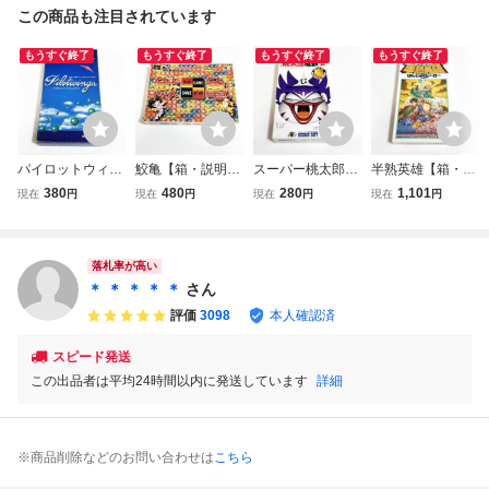
この商品も注目されています
もうすぐ終了
もうすぐ終了
もうすぐ終了
もうすぐ終了
パイロットウィン
鮫亀【箱・説明書
スーパー桃太郎電
半熟英雄【箱・説
グス【箱・説明書
付き】♪動作確認
鉄Ⅲ【箱・説明書
明書付き】♪動作
380
480
280
1,101
現在
円
現在
円
現在
円
現在
円
付き】♪動作確認
済♪２本まで同梱
付き】♪動作確認
確認済♪３本まで
済♪３本まで同梱
可♪ SFC スー
済♪３本まで同梱
同梱可♪ SFC
可♪ SFC スー
パーファミコン
可♪ SFC スー
スーパーファミコ
パーファミコン
パーファミコン
ン
落札率が高い
＊ ＊ ＊ ＊ ＊
さん
評価
3098
本人確認済
スピード発送
この出品者は平均24時間以内に発送しています
詳細
※商品削除などのお問い合わせは
こちら