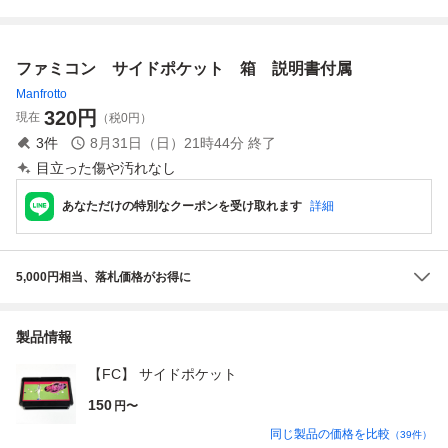
済♪３本まで同梱
で同梱可♪ SFC
済♪３本まで同梱
同梱可♪ SFC
可♪ SFC スー
スーパーファミ
可♪ SFC スー
スーパーファミコ
パーファミコン
コン
パーファミコン
ン
ファミコン サイドポケット 箱 説明書付属
Manfrotto
320
円
現在
（税0円）
3
件
8月31日（日）21時44分
終了
目立った傷や汚れなし
あなただけの特別なクーポンを受け取れます
詳細
5,000円相当、落札価格がお得に
製品情報
【FC】 サイドポケット
150
円〜
同じ製品の価格を比較
（
39
件）