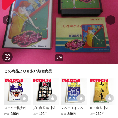
1
/
6
この商品よりも安い類似商品
もうすぐ終了
もうすぐ終了
もうすぐ終了
もうすぐ終了
スーパー桃太郎電
プロ麻雀 極【箱・
スペースインベー
真・麻雀【箱・説
鉄Ⅲ【箱・説明書
説明書付き】♪動
ダー【箱・説明書
明書付き】♪動作
280
198
280
280
現在
円
現在
円
現在
円
現在
円
付き】♪動作確認
作確認済♪３本ま
付き】♪動作確認
確認済♪３本まで