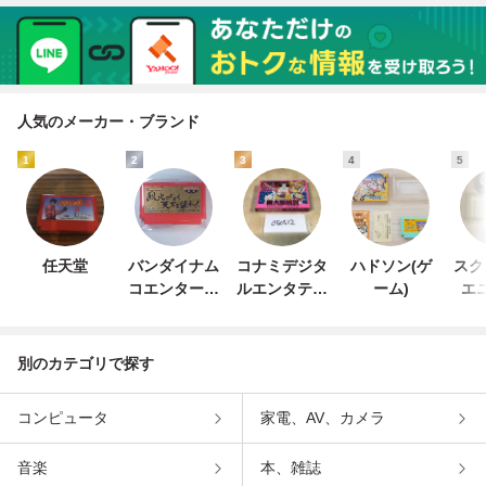
人気のメーカー・ブランド
1
2
3
4
5
任天堂
バンダイナム
コナミデジタ
ハドソン(ゲ
スク
コエンターテ
ルエンタテイ
ーム)
エ
インメント
ンメント
別のカテゴリで探す
コンピュータ
家電、AV、カメラ
音楽
本、雑誌