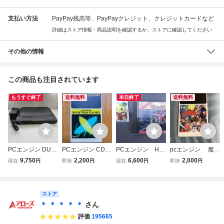
支払い方法
PayPay残高等、PayPayクレジット、クレジットカードなど
詳細はストア情報・商品説明を確認するか、ストアに確認してください
その他の情報
この商品も注目されています
もうすぐ終了
送料無料
本日終了
送料無料
PCエンジン DUO
PCエンジン CD-R
PCエンジン Hu
pcエンジン 魔神
レトロゲーム
OM2用 システム
カード ドラゴン
英雄伝 ワタル Hu
9,750
2,200
6,600
2,000
現在
円
即決
円
現在
円
即決
円
Huカード CD-R
カード Ver1.0
セイバー ナムコ
CARD Huカード
OM一体型モデ
動作確認済み 説
PCE
ル デュオ Engin
明書あり 190
e PCE 通電無
ストア
し ジャンク 現
＊ ＊ ＊ ＊ ＊
さん
状品 中古保管品
評価
195665