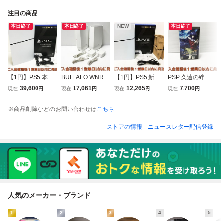
注目の商品
本日終了
本日終了
NEW
本日終了
【1円】PS5 本体/
BUFFALO WNR-5
【1円】PS5 新型
PSP 久遠の絆 再
箱 セット デジタ
400XE6P 無線ル
デジタルエディシ
臨詔 -Portable- ゲ
39,600
17,061
12,265
7,700
現在
円
現在
円
現在
円
現在
円
ルエディション S
ーター 2個セット
ョン SONY PlaySt
ームソフト J06-0
ONY PlayStation5
高速ルーター バッ
ation5 CFI-2200B
77fk/F3
※商品削除などのお問い合わせは
こちら
CFI-2200B プレス
ファロー 動作確認
初期化/動作確認済
テ5 初期化/動作確
済 K03-091ek/F3
プレステ5 D02-00
ストアの情報
ニュースレター配信登録
認済 D03-050tt/G4
7tm/G4
人気のメーカー・ブランド
1
2
3
4
5