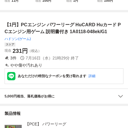
11
100
1
100
現在
円
現在
円
現在
円
現在
円
Huカード サイド
ジン HuCARD 箱
カード 3点 Huカ
ート 日本テレネッ
アーム サイバーナ
説明書つき
ード モトローダー
ト ケース汚れ 説
イト ネクロスの要
II ワールドジョッ
明書日焼け ディス
塞 パラノイア 琉
キー ダンジョン
ク読み込み未確認
【1円】PCエンジン パワーリーグ HuCARD Huカード P
球 ちびまる子ちゃ
エクスポロー
CD-ROM2 コンバ
ん 0815-051
ットゲーム
Cエンジン用ゲーム 説明書付き 1A0118-048ek/G1
ハドソン(ゲーム)
ストア
231
円
現在
（税込）
3
件
7月16日（水）21時29分
終了
やや傷や汚れあり
あなただけの特別なクーポンを受け取れます
詳細
5,000円相当、落札価格がお得に
製品情報
【PCE】 パワーリーグ