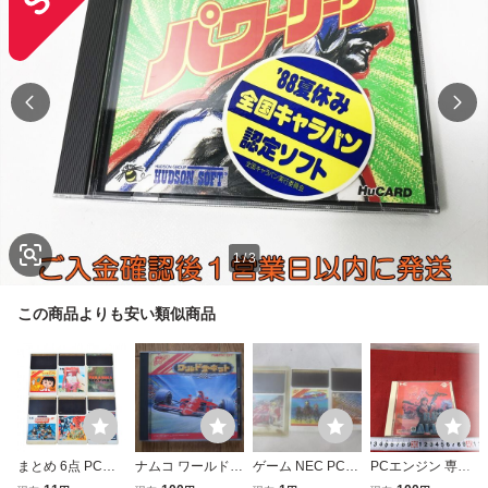
1
/
3
この商品よりも安い類似商品
まとめ 6点 PCエ
ナムコ ワールドサ
ゲーム NEC PCエ
PCエンジン 専用
ンジン HuCARD
ーキット PCエン
ンジン ソフト Hu
ソフト レッドアラ