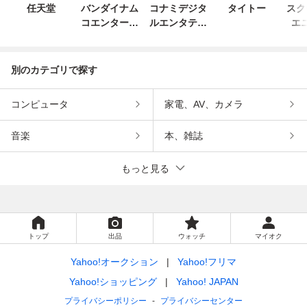
任天堂
バンダイナム
コナミデジタ
タイトー
スク
コエンターテ
ルエンタテイ
エ
インメント
ンメント
別のカテゴリで探す
コンピュータ
家電、AV、カメラ
音楽
本、雑誌
もっと見る
トップ
出品
ウォッチ
マイオク
Yahoo!オークション
Yahoo!フリマ
Yahoo!ショッピング
Yahoo! JAPAN
プライバシーポリシー
プライバシーセンター