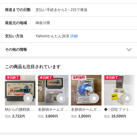
発送までの日数
支払い手続きから1～2日で発送
発送元の地域
神奈川県
支払い方法
Yahoo!かんたん決済
詳細
その他の情報
この商品も注目されています
本日終了
本日終了
送料無料
本日終了
Mからの挑戦状
名探偵ホームズ M
名探偵ホームズ M
◆◇[20] ファミリ
名探偵ホームズ
からの挑戦状 ファ
からの挑戦状 ファ
ーコンピュータ デ
2,722
3,800
1,000
16,500
現在
円
現在
円
現在
円
現在
円
ファミリーコンピ
ミコン ソフト カ
ミコンソフト トー
ィスクシステム ボ
ュータ
セット 中古 箱、
ワチキ
ディコンクエストI
説明書付属 動作確
動作未確認 08/0
認済み トーワチキ
61920m◇◆