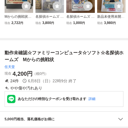
Mからの挑戦状
名探偵ホームズ M
名探偵ホームズ M
新品未使用未開封
名探偵ホームズ
からの挑戦状 ファ
からの挑戦状 ファ
シャーロックホー
2,722
3,800
1,000
3,980
現在
円
現在
円
現在
円
現在
円
ファミリーコンピ
ミコン ソフト カ
ミコンソフト トー
ムズ 伯爵令嬢誘拐
ュータ
セット 中古 箱、
ワチキ
事件 トーワチキ
説明書付属 動作確
レトロゲームソフ
認済み トーワチキ
ト ファミコン フ
ファミリーコンピ
ァミリーコンピュ
動作未確認☆ファミリーコンピュータ☆ソフト☆名探偵ホ
ュータ
ータ クソゲー
ームズ Mからの挑戦状
任天堂
4,200
円
現在
（税0円）
24
件
6月8日（日）22時9分
終了
やや傷や汚れあり
あなただけの特別なクーポンを受け取れます
詳細
5,000円相当、落札価格がお得に