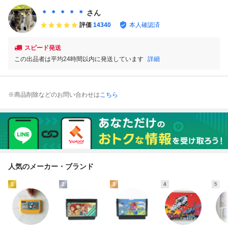
ファミリーコンピ
＊ ＊ ＊ ＊ ＊
さん
ュータ
評価
14340
本人確認済
スピード発送
この出品者は平均24時間以内に発送しています
詳細
※商品削除などのお問い合わせは
こちら
人気のメーカー・ブランド
1
2
3
4
5