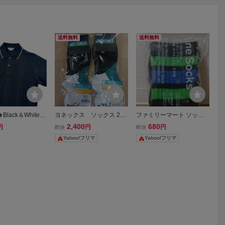
送料無料
送料無料
lack＆White
ヨネックス ソックス 25-
ファミリーマート ソック
ンドホワイト /
28cm 19244Y ホワイト×2
ス ラインソックス 靴下 フ
2,400
680
円
円
円
即決
即決
ロゴマークデザイン
ァミマ Family Mart 25-28
Yahoo!フリマ
Yahoo!フリマ
ツ ストライプエ
㎝
Y / サイズＬ