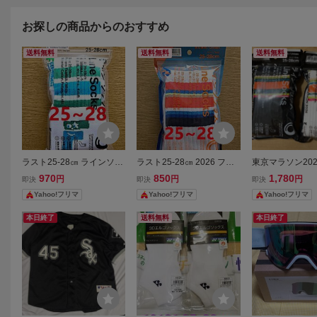
お探しの商品からのおすすめ
送料無料
送料無料
送料無料
ラスト25-28㎝ ラインソッ
ラスト25-28㎝ 2026 フジ
東京マラソン2026 
クス ホワイト ファミマ Fa
ロック ホワイト ラインソ
cks ラインソッ
970
850
1,780
円
円
円
即決
即決
即決
mily Mart ファミリーマー
ックス ファミマ Family Ma
ット 25-28cm
Yahoo!フリマ
Yahoo!フリマ
Yahoo!フリマ
ト 1
rt ファミリーマート 1
本日終了
送料無料
本日終了