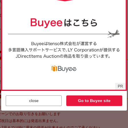
close
Go to Buyee site