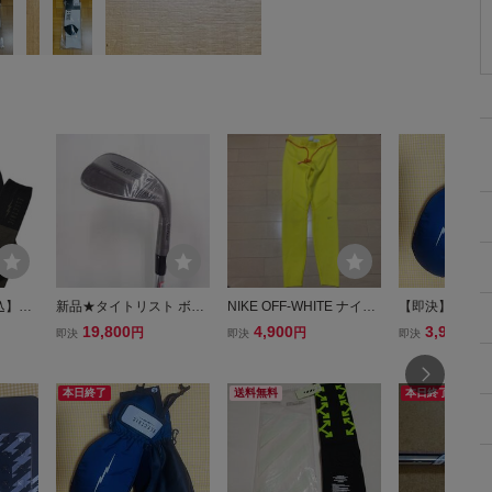
込】新
新品★タイトリスト ボー
NIKE OFF-WHITE ナイキ
【即決】新品・未
RIC
ケイデザイン SM10ウェ
オフホワイト ロングタ
ECTRIC MITT
19,800
4,900
3,980
円
円
円
即決
即決
即決
CKS ソ
ッジ ニッケル 50‐12F AM
イツ レディースS
GLOVE NAVY
28cm
T TOUR WHITE S200 ☆
ット ミトン ネ
リック
日本仕様品【ツアーホワ
レクトリック V
本日終了
送料無料
本日終了
6%OF
イト】
イン58%OFF