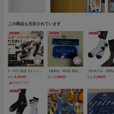
この商品も注目されています
送料無料
送料無料
送料無料
2～3日で返送【タイムセ
【送料込・即決】新品・
【24モデル・送料
ール往復送料込】リール
未使用 ELECTRICゴーグ
品・未使用品ELECT
3,400
1,590
2,280
円
円
円
即決
即決
即決
オーバーホール 承りま
ルカバー ゴーグルソック
UNDER VOLT SO
Yahoo!フリマ
す。OH メンテナンス
UNDER VOLT NAVY KLE
ックス WHITE 25-
VELAND アンダーボルト
ホワイト エレクト
送料無料
送料無料
ネイビービッグゴーグル
イナズマデザイン2
OK
F