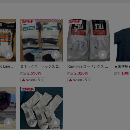
送料無料
送料無料
Line So
ヨネックス ソックス 25-
Rawlings ローリングス ソ
★未使用★B
クス 2足セ
28cm 19263Y ホワイト/ネ
ックス 25-28cm 2足セット
ブラックア
2,550
2,326
100
円
円
即決
即決
現在
イビー×2
野球 ハイソックス 靴下 白
B＆W 
Yahoo!フリマ
Yahoo!フリマ
ホワイト アンダーストッ
ポロシャ
キング
ンボス DR
送料無料