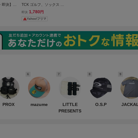
・即決】未
TCK ゴルフ、ソックス ホ
/VIEW W
ワイト 3足セット25-28cm
1,780
円
即決
シグマエメラ
Yahoo!フリマ
モンゴー
ズ ホワイ
6
7
8
9
PROX
mazume
LITTLE
O.S.P
JACKA
PRESENTS