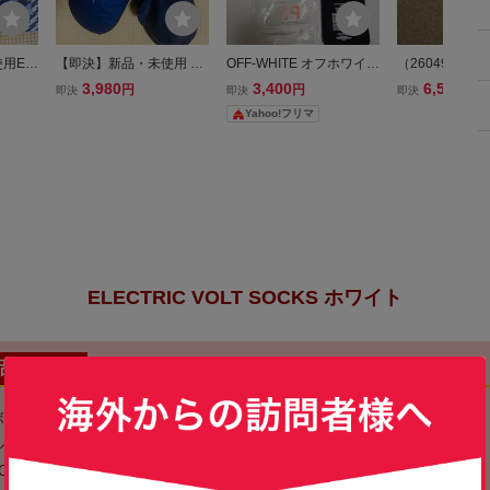
用EL
【即決】新品・未使用 EL
OFF-WHITE オフホワイト
（260497）
D SQU
ECTRIC MITTEN SNOW
ソックス 靴下 ブラック
品★ UT用 AMT
3,980
3,400
6,500
円
円
円
即決
即決
即決
キパッド
GLOVE NAVY Sサイズ ミ
グリーン アローロゴ
HITE S200 
Yahoo!フリマ
クエア
ット ミトン ネイビー エ
スリーブ付 シ
リップ抜
レクトリック VOLTデザ
（TRUE TEM
イン58%OFF②
ホワイト）