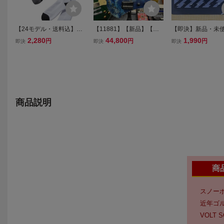
【24モデル・送料込】新
【11881】【新品】【通
【即決】新品・未使
品・未使用品ELECTRIC
常弦張れます】 ヘッドレ
ECTRIC DECK PA
2,280
44,800
1,990
円
円
円
即決
即決
即決
VOLT SOCKS ソックス B
スギターブルー
ARE VOLT デッ
LACK 25-28cm ブラック
エレクトリック ス
エレクトリック イナズマ
ボルト 大人気 グ
ボルトデザイン 26%OFF
群 28%OFF
商品説明