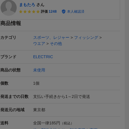
まもたろ
さん
評価
1248
本人確認済
商品情報
カテゴリ
スポーツ、レジャー
フィッシング
送料無料
ウエア
その他
ブランド
ELECTRIC
商品の状態
未使用
使用 EL
送料込み メガバス MEG
ELECTRIC KLEVELAND
【即決】新品
個数
1
個
EN SNOW
ABASS 巻きジグ VOLT ボ
II☆エレクトリック クリ
ECTRIC K
2,640
15,000
2,480
円
円
即決
現在
即決
 Sサイズ ミ
ルト インチク ジギング
ーブランド2☆ マットホ
MER WHI
イビー エ
ジグ 3個セット 120g
ワイト 新品・未使用
クウォーマー
発送までの日数
支払い手続きから1～2日で発送
OLTデザ
150g
レクトリッ
送料無料
送料無料
ン38%OFF
発送元の地域
東京都
送料
全国一律
185円
（税込）