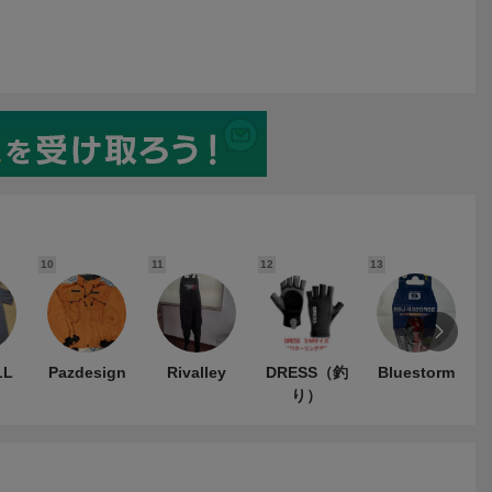
10
11
12
13
1
LL
Pazdesign
Rivalley
DRESS（釣
Bluestorm
り）