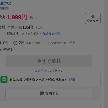
LECTRIC
匿名配送
1,999
円
即決
（税0円）
送料
全国一律
185円
10
（税込）
配送方法
クリックポスト
配送方法一覧
0
件
2日
詳細
8月9日（日）22時58分
終了予定
未使用
今すぐ落札
ログイン
してください
あなただけの特別なクーポンを受け取れます
詳細
質問する