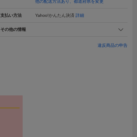
他の配送方法あり、都道府県を変更
支払い方法
Yahoo!かんたん決済
詳細
★シャフト単
OFF-WHITE オフホワイト
ファミマ ラインソックス
新品 YON
 TOUR W
ソックス 靴下 チェック柄
靴下 夏の色 ホワイト フ
スポーツソッ
3,200
720
980
円
円
円
即決
即決
現在
タイトリスト
ネオンイエロー
ァミリーマート ソックス
ケットスポ
その他の情報
Yahoo!フリマ
Yahoo!フリマ
ャフト単品
25-28cm
トン テニス
PER ツアー
ラック 25-2
違反商品の申告