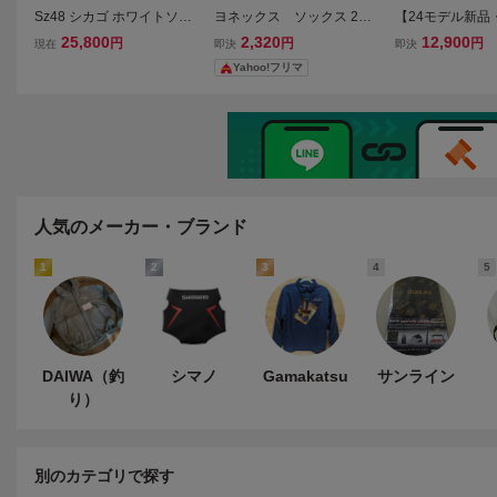
Sz48 シカゴ ホワイトソッ
ヨネックス ソックス 25-
【24モデル新品
クス マイケル ジョーダン
28cm 19121 ホワイト×2
使用SALOMON S
25,800
2,320
12,900
円
円
円
現在
即決
即決
Majestic MLB Chicago whi
HITE MOSS 
Yahoo!フリマ
te Sox Micheal Jordan オ
ルドレンズ サロ
ーセンティック ユニフォ
グル 全天候レン
ーム bulls
トモス27%OFF
人気のメーカー・ブランド
1
2
3
4
5
DAIWA（釣
シマノ
Gamakatsu
サンライン
り）
別のカテゴリで探す