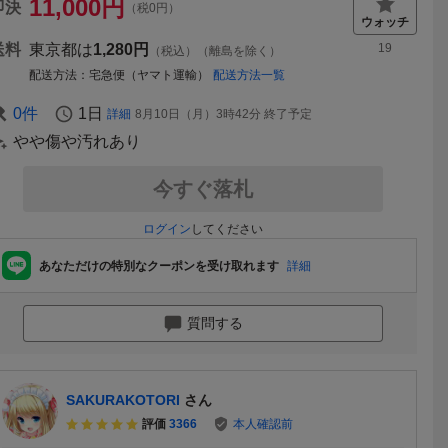
11,000
円
即決
（税0円）
送料
東京都は
1,280円
19
（税込）（離島を除く）
配送方法
宅急便（ヤマト運輸）
配送方法一覧
0
件
1日
詳細
8月10日（月）3時42分
終了予定
やや傷や汚れあり
今すぐ落札
ログイン
してください
あなただけの特別なクーポンを受け取れます
詳細
質問する
SAKURAKOTORI
さん
評価
3366
本人確認前