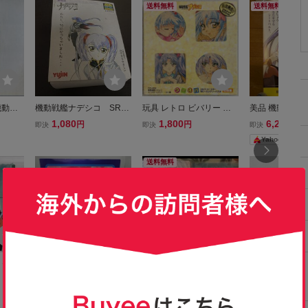
送料無料
送料無料
機動戦
機動戦艦ナデシコ SRフ
玩具 レトロ ビバリー セ
美品 機動戦艦ナ
02
ィギュア ホシノルリ
ガ 機動戦艦ナデシコ コー
シノ・ルリ 交
1,080
1,800
6,280
円
円
円
即決
即決
即決
クリア 即決
スパ コルク コースター
ポスター B3ポ
Yahoo!フリマ
ジグソーパズル ルリ編 新
古品 未開封 ホシノルリ
送料無料
ルリルリ 廃盤
 セル
【ジャンク】ホシノ・ル
機動戦艦ナデシコ ホシ
ホシノ・ルリ 
画 動
リ16才(スペシャル2) ’06V
ノ･ルリ 下敷き 2枚セ
デシコ アクリ
7,980
2,700
1,000
円
円
円
現在
即決
現在
イラス
er.「機動戦艦ナデシコ」
ット
ダー
Yahoo!フリマ
ンティ
1/5 コールドキャスト塗装