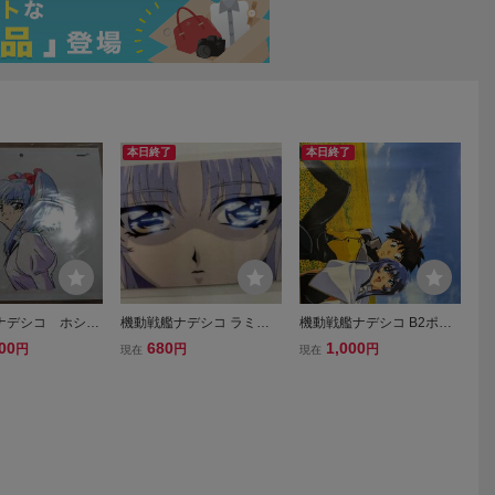
本日終了
本日終了
ナデシコ ホシノ
機動戦艦ナデシコ ラミネ
機動戦艦ナデシコ B2ポス
ル画 当時物 希
ートカード ホシノルリ
ター ホシノ・ルリ テンカ
00
680
1,000
円
円
円
現在
現在
ワ・アキト ひまわり畑