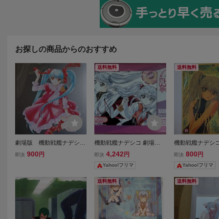
お探しの商品からのおすすめ
送料無料
送料無料
劇場版 機動戦艦ナデシコ
機動戦艦ナデシコ 劇場版
機動戦艦ナデシコ
ホシノ・ルリ クリアシー
テレホンカード テレカ
ノ・ルリ 下敷き
900
4,242
800
円
円
円
即決
即決
即決
ト 月刊AX特製トレーディ
ルリルリ ホシノルリ 当
Yahoo!フリマ
Yahoo!フリマ
ングカードバインダー ト
時物 レア
レカ コレクションファイ
送料無料
送料無料
ル用リフィル