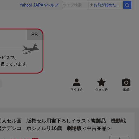
Yahoo! JAPAN
ヘルプ
お前が始めた物語だろ
マイオク
ウォッチ
出品
同人セル画 版権セル用書下ろしイラスト複製品 機動戦
艦ナデシコ ホシノルリ16歳 劇場版＜中古並品＞