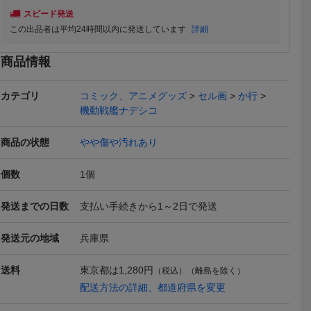
本日終了
スピード発送
この出品者は平均24時間以内に発送しています
詳細
商品情報
カテゴリ
コミック、アニメグッズ
セル画
か行
デシコ ホ
SEGA 機動戦艦ナデシ
機動戦艦ナデシコ ホシ
機動戦艦ナ
機動戦艦ナデシコ
通安全啓発
コ 1/8 ホシノルリ16
ノルリ セル画 希少
ホシノ・ルリ
17,800
75,000
600
円
円
円
即決
現在
現在
スター
歳 ホシノ ルリ 2000
商品の状態
やや傷や汚れあり
原型：山田屋 レジン
製 ガレージキット＜未
送料無料
送料無料
組立新品＞
個数
1
個
発送までの日数
支払い手続きから1～2日で発送
発送元の地域
兵庫県
機動戦艦ナ
機動戦艦ナデシコ ホシ
093 B2ポスター 機動戦艦
機動戦艦ナ
送料
東京都は
1,280円
（税込）（離島を除く）
ルキーホル
ノ・ルリ トレーディング
ナデシコ ホシノルリ
ルリ キー
1,600
2,000
3,000
円
円
即決
現在
即決
配送方法の詳細、都道府県を変更
カード まとめ売り
Yahoo!フリマ
Yahoo!