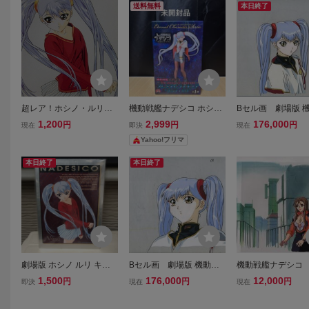
送料無料
本日終了
超レア！ホシノ・ルリ
機動戦艦ナデシコ ホシノ
Bセル画 劇場版 
機動戦艦ナデシコ、星野
ルリ プレミアムフィギュ
艦ナデシコ 其の3
1,200
2,999
176,000
円
円
円
現在
即決
現在
ルリ 後藤圭二 イラス
ア
Yahoo!フリマ
ト1枚 大きめサイズ 入
札後即決ＯＫ！切り抜き
本日終了
本日終了
品、私服
劇場版 ホシノ ルリ キャ
Bセル画 劇場版 機動戦
機動戦艦ナデシコ
ラメタル パネル ポスタ
艦ナデシコ 其の301
画 11 ♯ 原
1,500
176,000
12,000
円
円
円
即決
現在
現在
ー！！機動戦艦ナデシコ
画 レイアウト 
ジーベック アニメ90年代
ト 設定資料 ア