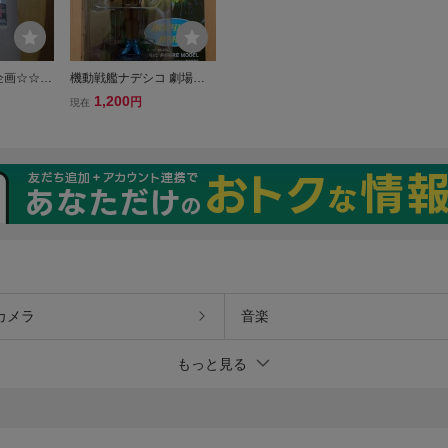
企画☆☆機
機動戦艦ナデシコ 劇場版
ホシノ・
窓口限定フィギュア ホシ
1,200
円
現在
服のルリ
ノルリ
ンス品
カメラ
音楽
もっと見る