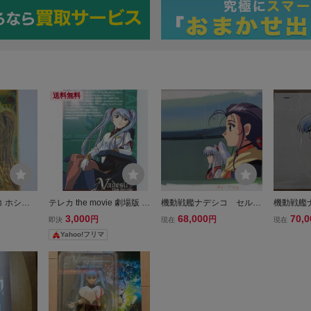
送料無料
 ホシ
テレカ the movie 劇場版 機
機動戦艦ナデシコ セル
機動戦艦
動戦艦ナデシコ ホシノ ル
画 2 ♯ 原画 アン
ルリ セ
3,000
68,000
70,0
円
円
即決
現在
現在
リ1349778
ティーク 絵画 イラスト
少
Yahoo!フリマ