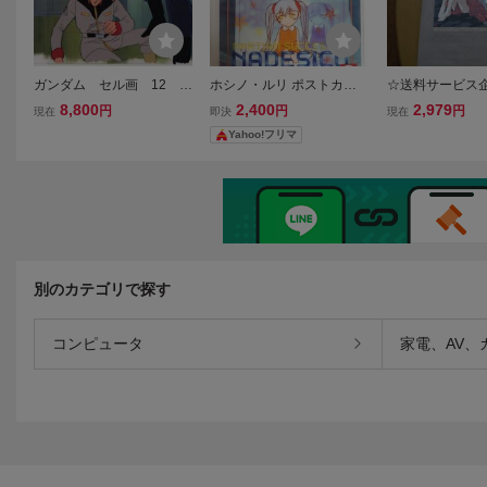
ガンダム セル画 12
ホシノ・ルリ ポストカー
☆送料サービス
♯ 原画 動画 レイア
ド 機動戦艦ナデシコ ルリ
動戦艦ナデシコ 
8,800
2,400
2,979
円
円
円
現在
即決
現在
ウト イラスト 設定資
ルリ
ルリ 掛軸☆赤い
Yahoo!フリマ
料 アンティーク
☆未使用ライセ
別のカテゴリで探す
コンピュータ
家電、AV、