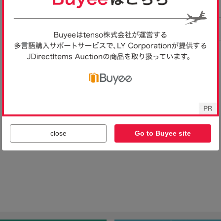
済み完成品
close
Go to Buyee site