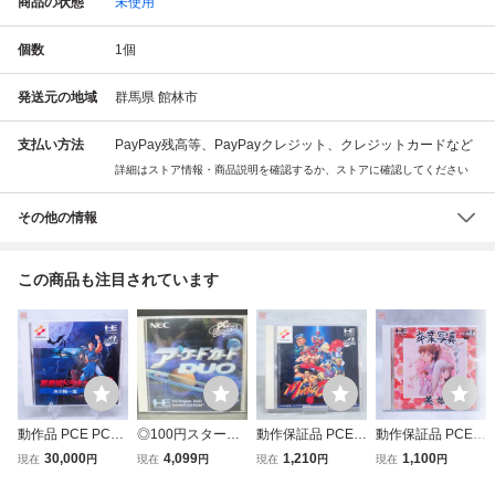
商品の状態
未使用
個数
1
個
発送元の地域
群馬県 館林市
支払い方法
PayPay残高等、PayPayクレジット、クレジットカードなど
詳細はストア情報・商品説明を確認するか、ストアに確認してください
その他の情報
この商品も注目されています
動作品 PCE PCエ
◎100円スター
動作保証品 PCE P
動作保証品 PCE P
ンジン SUPER C
ト！新品未開封品
Cエンジン SUPE
Cエンジン SUPE
30,000
4,099
1,210
1,100
現在
円
現在
円
現在
円
現在
円
D-ROM2 悪魔城ド
PCE PCエンジン
R CD-ROM2 マー
R CD-ROM2 卒業
ラキュラX 血の輪
SUPER CD-ROM
シャル チャンピオ
写真/美姫 箱説帯