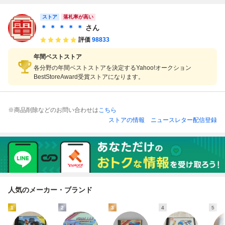
廻 ロンド 箱説帯
2 アーケードカー
ン 箱説付【PP
付【PP
ハガキ付【10
ストア
ドDUO
落札率が高い
＊ ＊ ＊ ＊ ＊
さん
評価
98833
年間ベストストア
各分野の年間ベストストアを決定するYahoo!オークション
BestStoreAward受賞ストアになります。
※商品削除などのお問い合わせは
こちら
ストアの情報
ニュースレター配信登録
人気のメーカー・ブランド
1
2
3
4
5