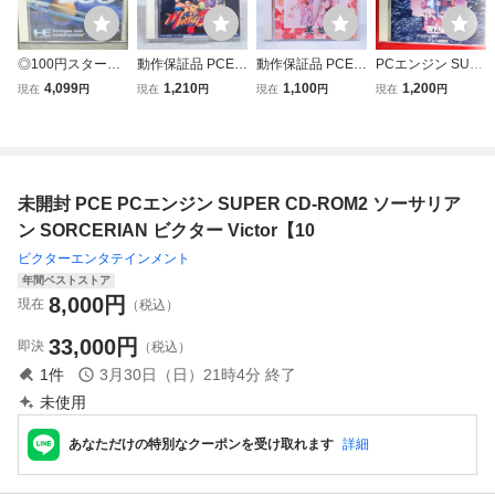
◎100円スター
動作保証品 PCE P
動作保証品 PCE P
PCエンジン SUP
ト！新品未開封品
Cエンジン SUPE
Cエンジン SUPE
ER CD-ROM2 15
4,099
1,210
1,100
1,200
現在
円
現在
円
現在
円
現在
円
PCE PCエンジン
R CD-ROM2 マー
R CD-ROM2 卒業
52 天下大乱
SUPER CD-ROM
シャル チャンピオ
写真/美姫 箱説帯
2 アーケードカー
ン 箱説付【PP
付【PP
ドDUO
未開封 PCE PCエンジン SUPER CD-ROM2 ソーサリア
ン SORCERIAN ビクター Victor【10
ビクターエンタテインメント
年間ベストストア
8,000
円
現在
（税込）
33,000
円
即決
（税込）
1
件
3月30日（日）21時4分
終了
未使用
あなただけの特別なクーポンを受け取れます
詳細