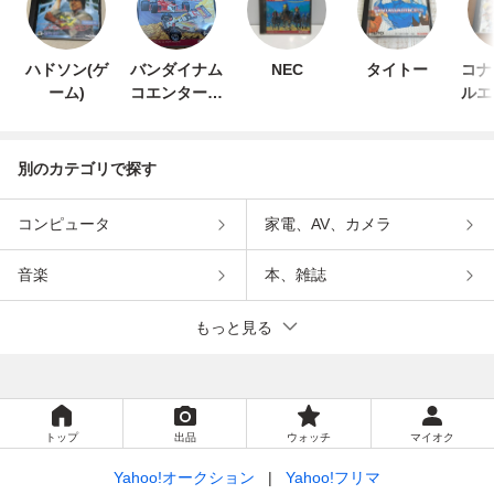
ハドソン(ゲ
バンダイナム
NEC
タイトー
コナ
ーム)
コエンターテ
ルエ
インメント
ン
別のカテゴリで探す
コンピュータ
家電、AV、カメラ
音楽
本、雑誌
もっと見る
トップ
出品
ウォッチ
マイオク
Yahoo!オークション
Yahoo!フリマ