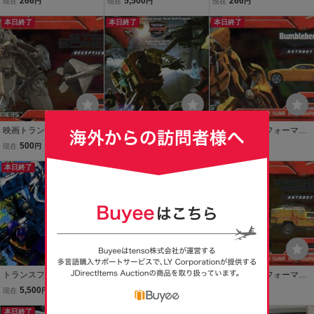
266
5,500
266
現在
円
現在
円
現在
円
ド9
ormers Timelines #2 Gam
ド6
本日終了
es of Deception BotCon2
本日終了
本日終了
009 コレクターズクラブ
ボットコン
映画トランスフォーマー
トランスフォーマー ア
映画 トランスフォーマー
米国版トレカ ホイルカー
メコミ TFCC TCC Timeli
米国版トレカ ホイルカー
500
5,500
266
現在
円
現在
円
現在
円
ド10 スタースクリーム S
nes 00 Descent Into Evil
ド1
TARSCREAM TRANSFO
本日終了
BotCon コレクターズクラ
本日終了
RMERS MOVIE CARDS F
ブ ボットコン
OIL CARDS TOPPS
トランスフォーマー ア
トランスフォーマー メッ
映画 トランスフォーマー
メコミ TFCC TCC timelin
クテックウォーズ メック
米国版トレカ ホイルカー
5,500
2,200
266
現在
円
現在
円
現在
円
es#2 Games of Deception
テックカード 5種 オプテ
ド3
BotCon2007 コレクター
本日終了
ィマスプライム サイドス
送料無料