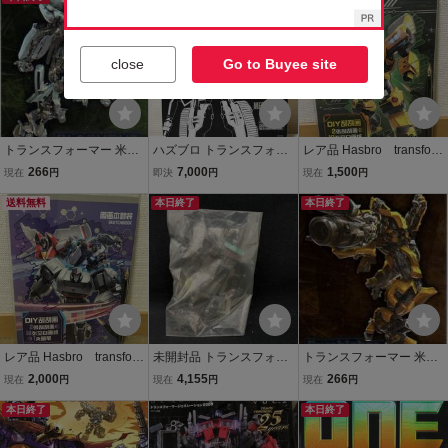
ズクラブ
ワイプ ボルテックス ジョ
ルト 道楽札幌
close
Go to Buyee site
トランスフォーマー 米国
ハズブロ トランスフォー
レア品 Hasbro transfor
版トレカ エンボスホイル
マー コレクターズクラブ
mers SKETCHBOOK
266
7,000
1,500
現在
円
即決
円
現在
円
カード1
限定 トランスフォーマ
ハスブロ トランスフォ
送料無料
ー ユニバース メガトロ
本日終了
ーマー スケッチブッ
本日終了
ン
ク A4サイズ 管理No3
レア品 Hasbro transfor
未開封品 トランスフォー
トランスフォーマー 米国
mers SKETCHBOOK
マー EZコレクション
版トレカ エンボスホイル
2,000
4,155
266
現在
円
現在
円
現在
円
ハスブロ トランスフォ
ダークサイドオプティマ
カード2 OF 10 バンブル
ーマー スケッチブッ
本日終了
スプライム 非売品
ビー TRANSFORMERS M
本日終了
ク A4サイズ
OVIE CARDS EMBOSSE
D FOIL CARDS Bumbleb