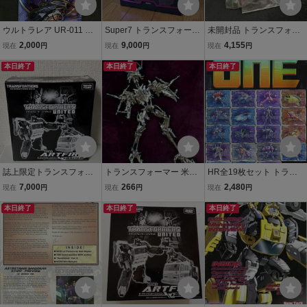
ウルトラレア UR-011 ア
Super7 トランスフォーマ
未開封品 トランスフォー
ラクニッド トランスフォ
ー アルティメッツ ターン
マー EZコレクション
2,000
9,000
4,155
現在
円
現在
円
現在
円
ーマー ONE オフィシャル
/ Transformers Ultimates T
ダークサイドオプティマ
トレーディングカード
本日終了
ARN ディセプティコン 開
本日終了
スプライム 非売品
本日終了
封品 付属品完備
誌上限定トランスフォー
トランスフォーマー 米国
HR全19枚セット トラン
マー アートファイアー ナ
版トレカ エンボスホイル
スフォーマー ONE オフィ
7,000
266
2,480
現在
円
現在
円
現在
円
イトスティック スパーク
カード4
シャル トレーディングカ
ス 未開封 UNITED ターゲ
本日終了
本日終了
ード オプティマス メガト
本日終了
ットマスター/スナイパー
ロン バンブルビー