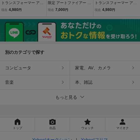
トランスフォーマー アメ
限定 アートファイアー &
トランスフォーマー アメ
コミ TFCC TCC Collector
ナイトスティック & スパ
コミ TFCC TCC Collector
4,980
7,000
4,980
現在
円
現在
円
現在
円
s' Club Magazine issue 1
ークス トランスフォーマ
s' Club Magazine No. 14
1 BotCon コレクターズク
ー ユナイテッド ターゲッ
BotCon コレクターズクラ
ラブ ボットコン リーフ
トマスター スナイパー
ブ ボットコン リーフ
newsletter
別のカテゴリで探す
コンピュータ
家電、AV、カメラ
音楽
本、雑誌
もっと見る
トップ
出品
ウォッチ
マイオク
Yahoo!オークション
Yahoo!フリマ