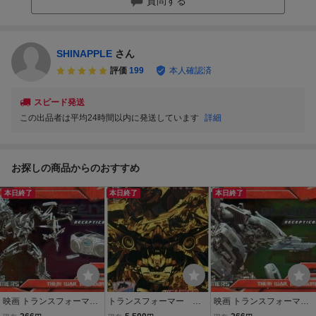
質問する
SHINAPPLE
さん
評価
199
本人確認済
スピード発送
この出品者は平均24時間以内に発送しています
詳細
お探しの商品からのおすすめ
本日終了
本日終了
本日終了
映画 トランスフォーマー
トランスフォーマー ア
映画 トランスフォーマー
米国版トレカ ホイルカー
メコミ TFCC TCC Transf
米国版トレカ ホイルカー