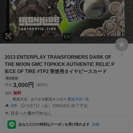
1
/
2
1
2013 ENTERPLAY TRANSFORMERS DARK OF
THE MOON GMC TOPKICK AUTHENTIC RELIC P
IECE OF TIRE #TP2 実使用タイヤピースカード
匿名配送
3,000
円
現在
（税0円）
無料
送料
配送方法
おてがる配送ネコポス
配送方法一覧
0
件
8月7日（金）20時58分
終了予定
目立った傷や汚れなし
あなただけの特別なクーポンを受け取れます
詳細