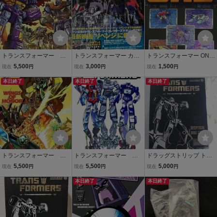
ee
トランスフォーマー ア
トランスフォーマー カタ
トランスフォーマー ONE
メコミ TFCC TCC timelin
ログ ステッカー等
オフィシャル トレーディ
5,500
3,000
1,500
現在
円
現在
円
現在
円
es#8 Termination BotCon
ングカード トランスフォ
2013 コレクターズクラブ
本日終了
本日終了
ーミングカード 5枚セッ
本日終了
ト
トランスフォーマー ア
トランスフォーマー ア
ドラッグストリップ トラ
メコミ TFCC TCC timelin
メコミ TFCC TCC TRAN
ンスフォーマー ユニバー
5,500
5,500
5,000
現在
円
現在
円
現在
円
es#4 Wings of Honor Bot
SFORMERS TIMELINES
ス SE-03 コレクターズク
Con2009 コレクターズク
#8 TERMINATION BotCo
本日終了
ラブ限定 検 ドラッグスト
本日終了
ラブ
n2013 コレクターズクラ
ライプ
ブ ボットコン