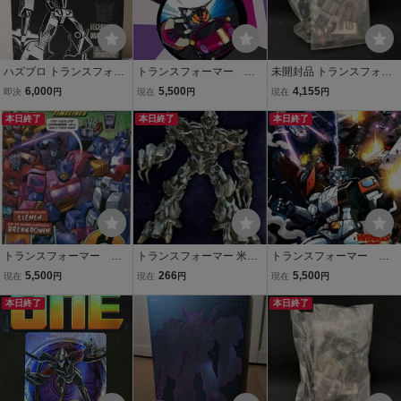
ハズブロ トランスフォー
トランスフォーマー ア
未開封品 トランスフォー
マー コレクターズクラブ
メコミ TFCC TCC timelin
マー EZコレクション
6,000
5,500
4,155
即決
円
現在
円
現在
円
限定 トランスフォーマ
es#6 The Stunti-Con Job
ダークサイドオプティマ
ー ユニバース ドラッグス
本日終了
BotCon2011 コレクター
本日終了
スプライム 非売品
本日終了
トリップ ドラッグスト
ズクラブ アニメイテッド t
ライプ
ransformers A
トランスフォーマー ア
トランスフォーマー 米国
トランスフォーマー ア
メコミ TFCC TCC Transf
版トレカ エンボスホイル
メコミ TFCC TCC timelin
5,500
266
5,500
現在
円
現在
円
現在
円
ormers Timelines #5 Gen
カード7
es#4 Wings of Honor Bot
eration 2 Redux BotCon2
本日終了
Con2009 コレクターズク
本日終了
010 コレクターズクラブ
ラブ b