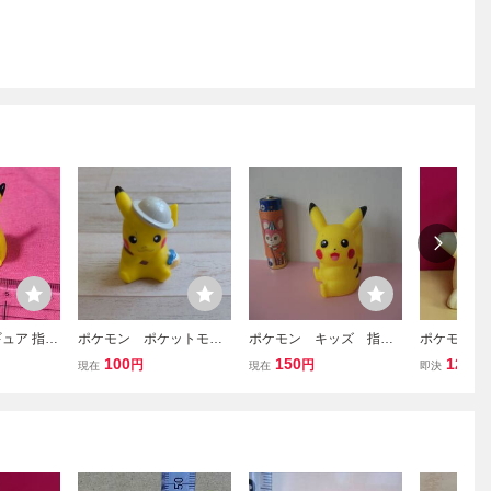
ュア 指人
ポケモン ポケットモン
ポケモン キッズ 指人
ポケモンキッ
スター ポケモンキッ
形 ピカチュウ 2010
カチュウ 
100
150
127
円
円
円
現在
現在
即決
ズ 指人形 ピカチュウ
コレクション 任天堂
ポケットモンスター フ
ィギュア 人形 ディス
プレイ マスコット