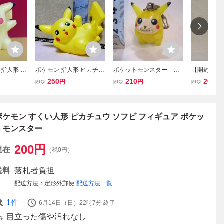
指人形 ピ
ポケモン 指人形 ピカチュ
ポケットモンスター ポ
【開封品】
モン
ウ 同梱可 (送200～
ケモン ピカチュウ 人
スター ポケ
250
210
200
円
円
円
即決
即決
即決
形 指人形
ア マスコット
すくい人形
ポケモン すくい人形 ピカチュウ ソフビ フィギュア ポケッ
トモンスター
200
円
現在
（税0円）
送料
落札者負担
配送方法
定形外郵便
配送方法一覧
1
件
6月14日（日）22時7分
終了
目立った傷や汚れなし