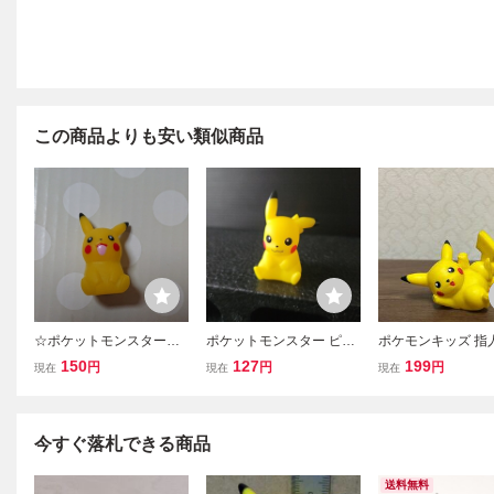
この商品よりも安い類似商品
☆ポケットモンスター☆
ポケットモンスター ピカ
ポケモンキッズ 指
ソフビ人形 ピカチュウ
チュウ フィギュア 指人形
カチュウ 当時物
150
127
199
円
円
円
現在
現在
現在
マスコット画像が全てで
ビ ポケットモン
す。ご入札前は必ず自己
紹介商品説明をご覧くだ
さい美品
今すぐ落札できる商品
送料無料