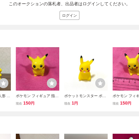
このオークションの落札者、出品者はログインしてください。
ログイン
人形 ピ
ポケモン フィギュア 指人
ポケットモンスター ポケ
ポケモン フィギ
 ソフ
形 ピカチュウ
モン pokemon ポケモン
形 ピカチュウ
150
1
150
円
円
円
現在
現在
現在
スター
キッズ ピカチュウ ソフビ
フィギュア 人形