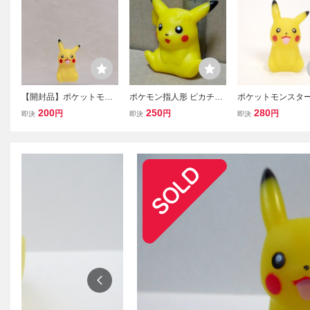
【開封品】ポケットモン
ポケモン指人形 ピカチュ
ポケットモンスター
スター ポケモン フィギュ
ウ 同梱可 (送140～
モン ピカチュウ 
200
250
280
円
円
円
即決
即決
即決
ア マスコット すくい人形
ア ShoPro
ピカチュウ