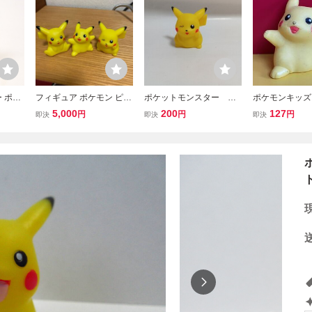
 ポケ
フィギュア ポケモン ピカ
ポケットモンスター ポ
ポケモンキッズ 
フィギュ
チュウ 指人形 ポケモンキ
ケモンキッズ ピカチュ
カチュウ ポケ
5,000
200
127
円
円
円
即決
即決
即決
ッズ ソフビ レトロ 古
ウ 指人形 同梱可能
い