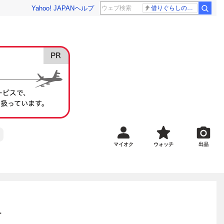
Yahoo! JAPAN
ヘルプ
借りぐらしのアリエッティ 耳をすませば
マイオク
ウォッチ
出品
ー