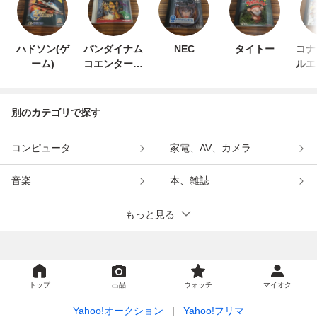
ハドソン(ゲ
バンダイナム
NEC
タイトー
コナ
ーム)
コエンターテ
ルエ
インメント
ン
別のカテゴリで探す
コンピュータ
家電、AV、カメラ
音楽
本、雑誌
もっと見る
トップ
出品
ウォッチ
マイオク
Yahoo!オークション
Yahoo!フリマ