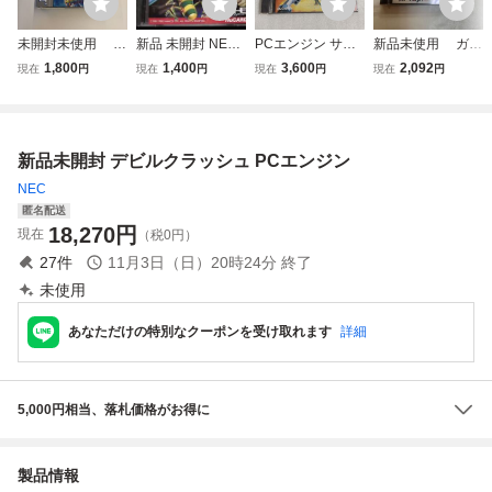
未開封未使用 P
新品 未開封 NEC
PCエンジン サイ
新品未使用 ガイ
Cエンジン HuCA
PCエンジン HuC
バーナイト 未開封
フレーム PCエン
1,800
1,400
3,600
2,092
現在
円
現在
円
現在
円
現在
円
RD ストリートフ
ARD namCOT ナ
品
ジン HuCARD
ァイターII ダッシ
ムコ Galaga ’88
ュ
ギャラガ ’88 PC E
ngine
新品未開封 デビルクラッシュ PCエンジン
NEC
匿名配送
18,270
円
現在
（税0円）
27
件
11月3日（日）20時24分
終了
未使用
あなただけの特別なクーポンを受け取れます
詳細
5,000円相当、落札価格がお得に
製品情報