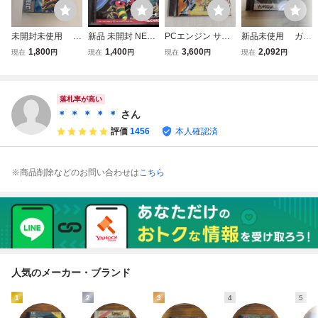
未開封未使用 P
新品 未開封 NEC
PCエンジン サイ
新品未使用 ガイ
Cエンジン HuCA
PCエンジン HuC
バーナイト 未開封
フレーム PCエン
1,800
1,400
3,600
2,092
現在
円
現在
円
現在
円
現在
円
RD ストリートフ
ARD namCOT ナ
品
ジン HuCARD
ァイターII ダッシ
ムコ Galaga ’88
ュ
ギャラガ ’88 PC E
ngine
落札率が高い
＊ ＊ ＊ ＊ ＊
さん
評価
1456
本人確認済
※商品削除などのお問い合わせは
こちら
人気のメーカー・ブランド
1
2
3
4
5