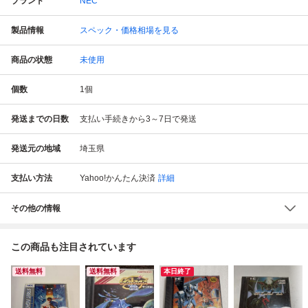
ブランド
NEC
製品情報
スペック・価格相場を見る
商品の状態
未使用
個数
1
個
発送までの日数
支払い手続きから3～7日で発送
発送元の地域
埼玉県
支払い方法
Yahoo!かんたん決済
詳細
その他の情報
この商品も注目されています
送料無料
送料無料
本日終了