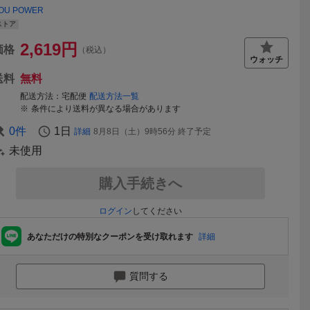
OU POWER
ストア
2,619
円
価格
（税込）
送料
無料
配送方法
宅配便
配送方法一覧
条件により送料が異なる場合があります
0
件
1日
詳細
8月8日（土）9時56分
終了予定
未使用
購入手続きへ
ログイン
してください
あなただけの特別なクーポンを受け取れます
詳細
質問する