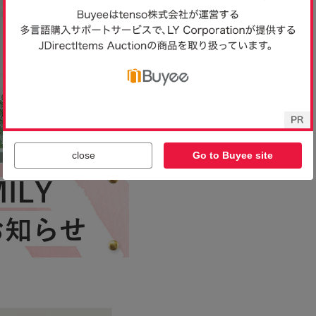
close
Go to Buyee site