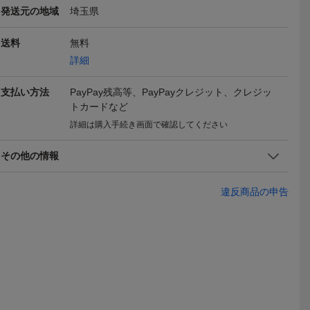
発送元の地域
埼玉県
送料
無料
詳細
 写真立て
フォトフレーム 写真立て
☆ バラ ☆ FGデザイン フ
フォトフレ
支払い方法
PayPay残高等、PayPayクレジット、クレジッ
しゃれ フ
おしゃれ ガラス 花 フラ
ォトフレーム フォトフレ
おしゃれ 花
2,780
2,283
3,190
円
円
現在
即決
現在
トカードなど
ンプル レ
ワー かわいい 自然 ガラ
ーム おしゃれ 写真立て
わいい ガ
ク 卓上
スのフォトフレーム アザ
フォトスタンド 写真たて
レームフラ
詳細は購入手続き画面で確認してください
ガラスのフ
レア 送料無料(一部地域除
ガラスフレーム スタンド
B】 送料無
送料無料
送料無料
く) uwr1131
16×19.5 L判
く) uwr697
その他の情報
違反商品の申告
卓上 写真
フォトフレーム 写真立て
フォトフレーム フラワー
フォトフレ
フォトスタ
おしゃれ ガラス 花 フラ
オーバル プチフォトフレ
おしゃれ 花
2,780
1,600
2,780
円
円
現在
即決
現在
ス シース
ワー かわいい 自然 ガラ
ーム シルバー 写真立 ス
わいい ガ
トフレーム
スのフォトフレーム ダリ
タンド式 飾り インテリア
レームフラ
部地域除く)
ア 送料無料(一部地域除
雑貨 オブジェ かわいい
A】 送料無
く) uwr1118
おしゃれ
く) uwr697