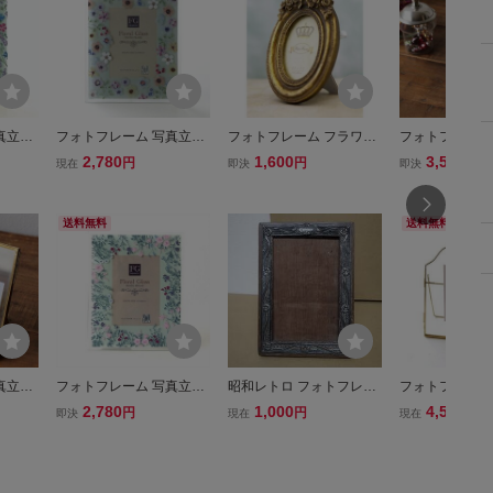
真立て
フォトフレーム 写真立て
フォトフレーム フラワー
フォトフレーム
 フラ
おしゃれ ガラス 花 フラ
オーバル プチフォトフレ
ガラス 真鍮 お
2,780
1,600
3,520
円
円
円
現在
即決
即決
トフレ
ワー かわいい ガラスのフ
ーム ゴールド 写真立 ス
ォトスタンド シ
ラワー
ォトフレーム マルチフラ
タンド式 飾り インテリア
トロ アンティー
く) u
ワー 送料無料(一部地域除
雑貨 オブジェ かわいい
置き型 真鍮と
送料無料
送料無料
く) uwr2321
おしゃれ
ォトフレーム
真立て
フォトフレーム 写真立て
昭和レトロ フォトフレー
フォトフレーム 
れ フ
ガラス おしゃれ 花 フラ
ム 写真立て
立て おしゃれ 
2,780
1,000
4,510
円
円
円
即決
現在
現在
プル 真
ワー かわいい 水彩画 グ
ンド 真鍮 ガラ
トフレ
リーン ナチュラル ガラス
ルー 真鍮フォ
部地域除
のフォトフレーム ワイル
A 送料無料(一
ドフラワー
plk8877