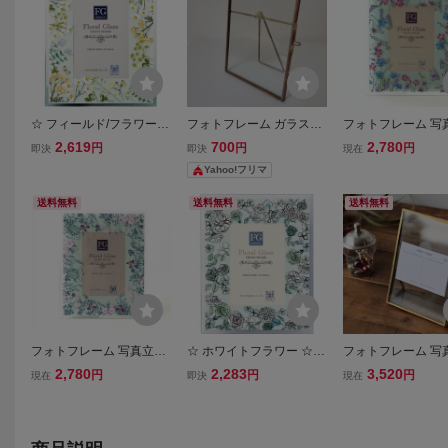
☆ フィールド/フラワーイ
フォトフレーム ガラスス
フォトフレーム 写
エロー ☆ FGデザイン フ
タンド 写真立て 写真ホル
おしゃれ ガラス 花
2,619
700
2,780
円
円
円
即決
即決
現在
ォトフレーム フォトフレ
ダー
ワー ガラスのフォ
Yahoo!フリマ
ーム おしゃれ 写真立て
ーム フィールドフ
フォトスタンド 写真たて
送料無料(一部地域除
送料無料
送料無料
送料無料
wr5330
フォトフレーム 写真立て
☆ ホワイトフラワー ☆ F
フォトフレーム 写
おしゃれ 花 フラワー か
Gデザイン フォトフレー
ガラス 真鍮 おしゃ
2,780
2,283
3,520
円
円
円
現在
即決
現在
わいい ガラスのフォトフ
ム フォトフレーム おしゃ
ォトスタンド シン
レーム ワイルドフラワー
れ 写真立て フォトスタン
鍮とガラスのフォ
送料無料(一部地域除く) u
ド 写真たて ガラスフレー
ーム 送料無料(一
wr3792
ム スタンド
く) ras8018