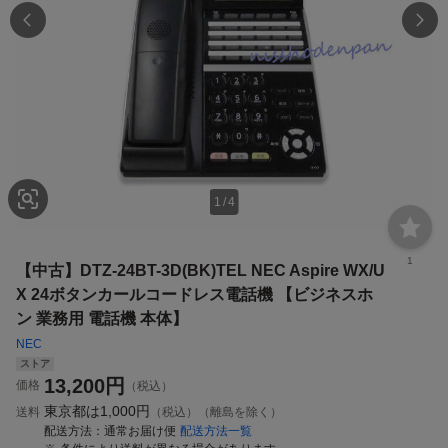
1
/
4
1
【中古】DTZ-24BT-3D(BK)TEL NEC Aspire WX/U
X 24ボタンカールコードレス電話機 【ビジネスホ
ン 業務用 電話機 本体】
NEC
ストア
13,200
円
価格
（税込）
東京都は
1,000円
送料
（税込）（離島を除く）
配送方法
通常お届け便
配送方法一覧