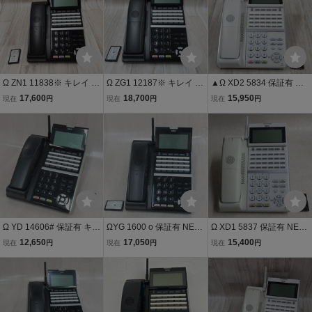
Ω ZN1 11838※ キレイ N
Ω ZG1 12187※ キレイ N
▲Ω XD2 5834 保証有 NE
EC Aspire UX DTZ-24BT-
EC Aspire UX DTZ-24BT-
C Aspire UX カールコー
17,600
18,700
15,950
現在
円
現在
円
現在
円
3D(BK) カールコードレス
3D(BK) カールコードレス
ドレス電話機 DTZ-24BT-3
電話機 電池付 返品可 超特
電話機 電池付 返品可 超特
D(WH)TEL 電池付 ・祝10
価品
価品
000！取引突破！
Ω YD 14606# 保証有 キレ
ΩYG 1600 o 保証有 NEC
Ω XD1 5837 保証有 NEC
イめ NEC【 DTZ-24BT-3
DTZ-24BT-3D(BK)TEL As
Aspire UX カールコード
12,650
17,050
15,400
現在
円
現在
円
現在
円
D(BK)TEL 】 Aspire UX 2
pire UX 24ボタンカール
レス電話機 DTZ-24BT-3D
4ボタンカールコードレス
コードレス 電池付 綺麗
(WH)TEL 電池付 ・祝100
電池付 領収書発行可能
目・祝10000!取引突破!!
00！取引突破！