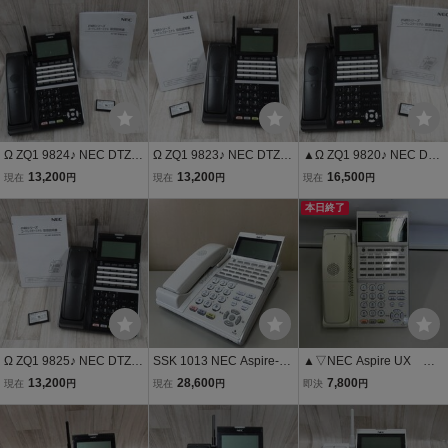
4ボタンカールコードレス
(BK)TEL】 (7)■
話機 領収書発行可能 ・祝
電池付 領収書発行可能
10000取引!! 同梱可 【ボ
タン英語表記】
Ω ZQ1 9824♪ NEC DTZ-2
Ω ZQ1 9823♪ NEC DTZ-2
▲Ω ZQ1 9820♪ NEC DTZ
4BT-3D(BK)TEL Aspire U
4BT-3D(BK)TEL Aspire U
-24BT-3D(BK)TEL Aspire
13,200
13,200
16,500
現在
円
現在
円
現在
円
X 24ボタンカールコード
X 24ボタンカールコード
UX 24ボタンカールコー
レス 電池/取説付 動作OK
レス 電池/取説付 動作OK
ドレス 電池/取説付 動作O
本日終了
返品可 超特価品
返品可 超特価品
K キレイめ 返品可 超特価
品
Ω ZQ1 9825♪ NEC DTZ-2
SSK 1013 NEC Aspire-U
▲▽NEC Aspire UX カ
4BT-3D(BK)TEL Aspire U
X DTZ-24BT-3D(WH) 24
ールコードレス DTZ-24B
13,200
28,600
7,800
現在
円
現在
円
即決
円
X 24ボタンカールコード
ボタンカールコードレス
T-3D(WH)TEL領収書可16
レス 電池/取説付 動作OK
電話機 美品
△▼
キレイめ 返品可 超特価品