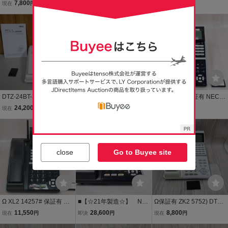
ールコードレス DTZ-24B
ールコードレス DTZ-24B
Aspire UX/WX カールコー
7,800
7,800
24,200
現在
円
現在
円
現在
円
T-3D(WH)TEL領収書可1
T-3D(WH)TEL領収書可2
ドレス電話機 取扱説明書
△▼
△▼
送料無料
付 保証有 ZK2 10768)
DTZ-24BT-3D(WH) NEC
NEC DT400 Series DTZ-2
Ω YH 6024 保証有 NEC A
Aspire UX/WX カールコー
4BT-3D(WH) 24ボタンカ
spire UX 24ボタンカール
24,200
6,800
14,850
現在
円
即決
円
現在
円
ドレス電話機 取扱説明書
ールコードレス電話機(白)
コードレス DTZ-24BT-3D
付 保証有 ZK2 10767)
リユース中古ビジネスフ
(BK)TEL 電池付 ・祝1000
ォン★保証付き・本州送
0！取引突破！
料無料★B04559
close
Go to Buyee site
Ω XL2 14257# 保証有 キ
■【☆21年製造☆】 NE
Ω保証有 ZK2 5752) DTZ-
レイ NEC【 DTZ-24BT-3
C Aspire WX カールコー
24BT-3D(WH) NEC Aspir
11,550
28,600
8,800
現在
円
即決
円
現在
円
D(BK)TEL 】 Aspire UX 2
ドレス 【DTZ-24BT-3D
e UX カールコードレス電