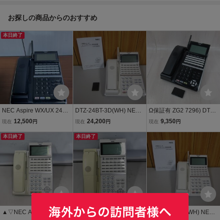
お探しの商品からのおすすめ
本日終了
NEC Aspire WX/UX 24ボ
DTZ-24BT-3D(WH) NEC
Ω保証有 ZG2 7296) DTZ-
タン DTZ-24BT-3D(BK) カ
Aspire UX/WX カールコー
24BT-3D(BK)TEL NEC As
12,500
24,200
9,350
現在
円
現在
円
現在
円
ールコードレス電話機 ビ
ドレス電話機 取扱説明書
pire UX 24ボタンカール
ジネスホン
本日終了
付 保証有 ZK2 10766)
本日終了
コードレス 中古ビジネス
ホン 領収書発行可能 同梱
可
▲▽NEC Aspire UX カ
▲▽NEC Aspire UX カ
DTZ-24BT-3D(WH) NEC