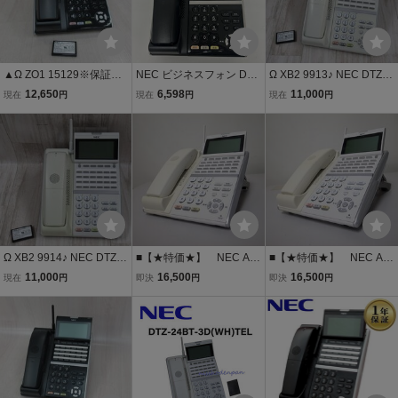
▲Ω ZO1 15129※保証有
NEC ビジネスフォン DTZ
Ω XB2 9913♪ NEC DTZ-2
キレイ NEC Aspire UX D
-24BT-3D(BK) 電話機
4BT-3D(WH) Aspire UX
12,650
6,598
11,000
現在
円
現在
円
現在
円
TZ-24BT-3D(BK) カールコ
カールコードレス電話機
ードレス電話機 電池付 ・
電池付 返品可 超特価品
祝10000！取引突破！
Ω XB2 9914♪ NEC DTZ-2
■【★特価★】 NEC Asp
■【★特価★】 NEC Asp
4BT-3D(WH) Aspire UX
ire WX カールコードレ
ire WX カールコードレ
11,000
16,500
16,500
現在
円
即決
円
即決
円
カールコードレス電話機
ス 【DTZ-24BT-3D(WH)
ス 【DTZ-24BT-3D(WH)
電池付 返品可 超特価品
TEL】 (1)■
TEL】 (2)■