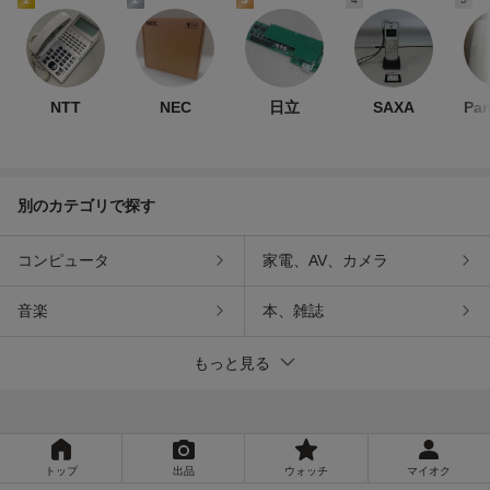
NTT
NEC
日立
SAXA
Pan
別のカテゴリで探す
コンピュータ
家電、AV、カメラ
音楽
本、雑誌
もっと見る
トップ
出品
ウォッチ
マイオク