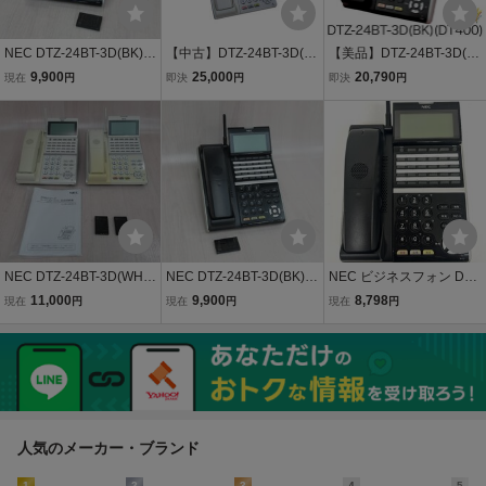
NEC DTZ-24BT-3D(BK)T
【中古】DTZ-24BT-3D(W
【美品】DTZ-24BT-3D(B
EL Aspire UX 電池付 保証
H)TEL NEC Aspire UX 24
K)(DT400) NEC AspireUX
9,900
25,000
20,790
現在
円
即決
円
即決
円
有 ZS1 17200 ◆
ボタンコードレス電話機
ビジネスフォン ビジネス
【ビジネスホン 業務用 電
ホン 24ボタンカールコー
話機 本体】
ドレス電話機(黒)
NEC DTZ-24BT-3D(WH)T
NEC DTZ-24BT-3D(BK)T
NEC ビジネスフォン DTZ
EL Aspire UX 取説付 2台
EL Aspire UX 電池付 保証
-24BT-3D(BK) 電話機
11,000
9,900
8,798
現在
円
現在
円
現在
円
保証有 YG 3353 o
有 ZS1 17205 ◆
人気のメーカー・ブランド
1
2
3
4
5