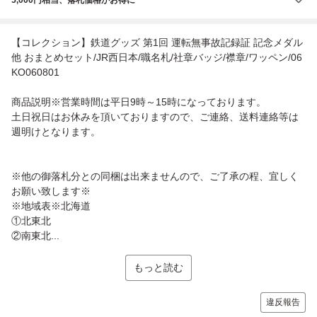
【コレクション】鉄道グッズ 第1回 運転無事故記録証 記念メダル
他 おまとめセット/JR西日本/職名札/社章バッジ/襟章/ワッペン/06
KO060801
商品説明※営業時間は平日9時～15時になっております。
土日祝日はお休みを頂いておりますので、ご連絡、送料連絡等は
週明けとなります。
※他の御落札分との同梱は出来ませんので、ご了承の程、宜しく
お願い致します※
※地域表※北海道
①北東北
②南東北...
もっと読む
違反報告