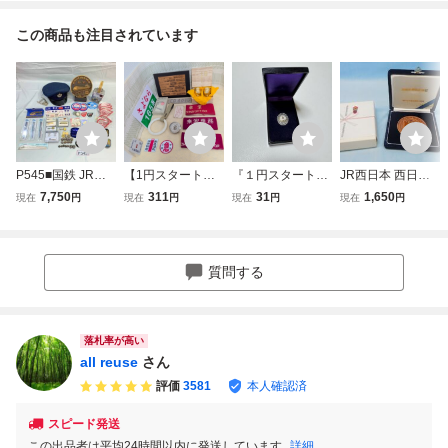
この商品も注目されています
P545■国鉄 JR西
【1円スタート】
『１円スタート』
JR西日本 西日本
日本 JR東日本 鉄
鉄道 まとめ売り
日本国有鉄道 功績
旅客鉄道株式会社
7,750
311
31
1,650
現在
円
現在
円
現在
円
現在
円
道グッズ まとめ■
国鉄 温度計 金杯2
章 純銀製 ピンバ
運転無事故記録証
帽子 ワッペン ボ
4K GP 腕章 吊革
ッジ 共箱付き 鉄
金色メダル
タン カフス タイ
ラジオ 愛称板 プ
道グッズ
ピン 小形合図灯
レート 他 大量 当
質問する
検札鋏■当時物 昭
時物 希少 グッズ
和レトロ まとめて
部品
落札率が高い
all reuse
さん
評価
3581
本人確認済
スピード発送
この出品者は平均24時間以内に発送しています
詳細