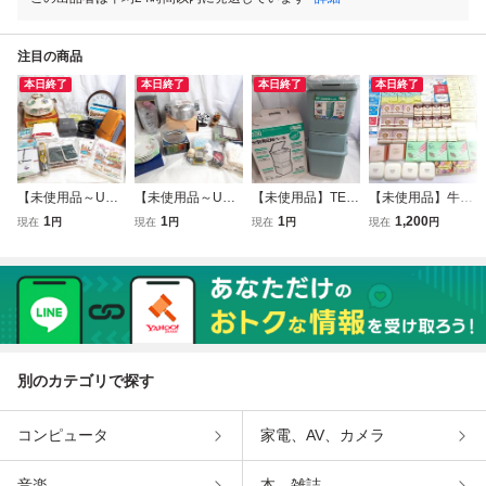
注目の商品
本日終了
本日終了
本日終了
本日終了
【未使用品～USE
【未使用品～USE
【未使用品】TEN
【未使用品】牛乳
D品】土鍋 掛時計
D品】HOYA CRY
MA 天馬 DUSTIO
石鹸 青箱 赤箱含
1
1
1
1,200
現在
円
現在
円
現在
円
現在
円
タオル他 生活雑貨
STAL ホヤ クリス
ダスティオ 分別用
む 固形石けん お
おまとめセット/ア
タル ガラス製大鉢
2段ペール ゴミ箱/
まとめ65点セッ
イマッサージャー
他 生活雑貨おまと
21L+21L/ワンタッ
ト/COW/花王/資生
EYE RELAX/フラ
めセット/フラワー
チ開閉/プッシュ
堂/カネボウ/ソー
ワーベース/布団圧
ベース/両手鍋/丸
式/コンパクト/イ
プ/せっけん/ボデ
縮袋/RST7-12
皿/RST8-12
ンテリア/RST5-12
ィケア/RHG44-8
別のカテゴリで探す
コンピュータ
家電、AV、カメラ
音楽
本、雑誌