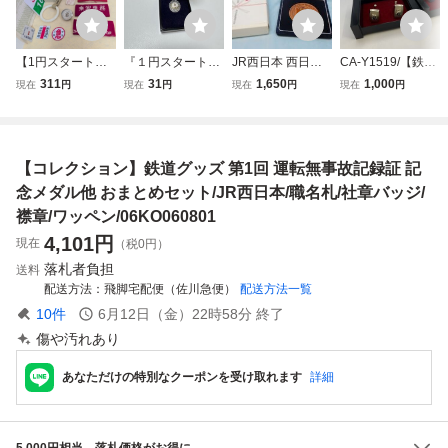
【1円スタート】
『１円スタート』
JR西日本 西日本
CA-Y1519/【鉄道
鉄道 まとめ売り
日本国有鉄道 功績
旅客鉄道株式会社
記念セット】1972
311
31
1,650
1,000
現在
円
現在
円
現在
円
現在
円
国鉄 温度計 金杯2
章 純銀製 ピンバ
運転無事故記録証
STREAMLINER
4K GP 腕章 吊革
ッジ 共箱付き 鉄
金色メダル
メダル（1枚）＋
ラジオ 愛称板 プ
道グッズ
鉄道100周年カフ
レート 他 大量 当
ス3種 まとめてそ
【コレクション】鉄道グッズ 第1回 運転無事故記録証 記
時物 希少 グッズ
の他 希少 鉄道グ
部品
ッズ
念メダル他 おまとめセット/JR西日本/職名札/社章バッジ/
襟章/ワッペン/06KO060801
4,101
円
現在
（税0円）
落札者負担
送料
配送方法
飛脚宅配便（佐川急便）
配送方法一覧
10
件
6月12日（金）22時58分
終了
傷や汚れあり
あなただけの特別なクーポンを受け取れます
詳細
5,000円相当、落札価格がお得に