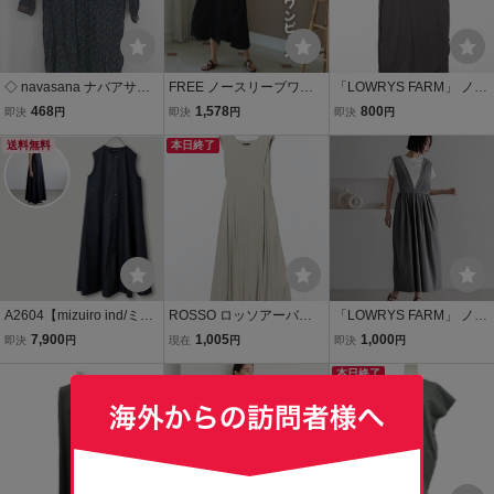
◇ navasana ナバアサナ
FREE ノースリーブワン
「LOWRYS FARM」 ノー
涼しげ 総柄 長袖 ミニ ワ
ピース ブラック ワンピー
スリーブワンピース FRE
468
1,578
800
即決
円
即決
円
即決
円
ンピース サイズF ブルー
ス 体型カバー マキシ丈 黒
E グレー レディース
ブラウン系 マルチ レディ
送料無料
424 ノースリーブ 綿麻 フ
本日終了
ース E
リーサイズ
A2604【mizuiro ind/ミズ
ROSSO ロッソアーバン
「LOWRYS FARM」 ノー
イロインド】 Aライン ノ
リサーチ ノースリーブ リ
スリーブワンピース FRE
7,900
1,005
1,000
即決
円
現在
円
即決
円
ースリーブワンピース 日
ボン フレアー マキシ ワン
E チャコールグレー レデ
本製 ダークグレー ネイビ
ピース FREE リネン レー
ィース
本日終了
ー マキシ ロング丈 ナチュ
ヨン グレー系 レディース
ラル FREE
婦人 ドレス