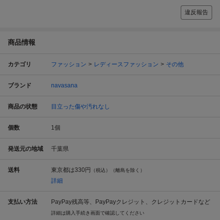
違反報告
商品情報
カテゴリ
ファッション
レディースファッション
その他
ブランド
navasana
商品の状態
目立った傷や汚れなし
個数
1
個
発送元の地域
千葉県
送料
東京都は
330円
（税込）（離島を除く）
詳細
支払い方法
PayPay残高等、PayPayクレジット、クレジットカードなど
詳細は購入手続き画面で確認してください