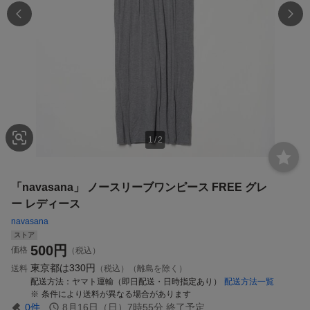
1
/
2
「navasana」 ノースリーブワンピース FREE グレ
ー レディース
navasana
ストア
500
円
価格
（税込）
東京都は
330円
送料
（税込）（離島を除く）
配送方法
ヤマト運輸（即日配送・日時指定あり）
配送方法一覧
条件により送料が異なる場合があります
0
件
8月16日（日）7時55分
終了予定