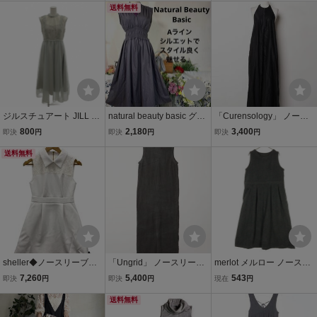
ース
送料無料
ジルスチュアート JILL ST
natural beauty basic グレ
「Curensology」 ノース
UART ワンピース S グレ
ー ノースリーブ ロングワ
リーブワンピース FREE
800
2,180
3,400
即決
円
即決
円
即決
円
ー ノースリーブ レース マ
ンピース ウエストシャー
ブラック レディース
キシロング /YF ■ECF005
送料無料
リング Ｍ
レディース
sheller◆ノースリーブワ
「Ungrid」 ノースリーブ
merlot メルロー ノースリ
ンピース/FREE/ポリエス
ワンピース FREE チャコ
ーブ ロングワンピース F
7,260
5,400
543
即決
円
即決
円
現在
円
テル/WHT/無地/SL172020
ールグレー レディース
REE グレー レディース
326//
送料無料