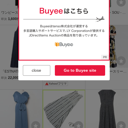
ワンピース Free チャコー
「select MOCA」 ノース
ソウソウ SOU・SOU - グ
ルグレー 無地 ノースリー
リーブワンピース FREE
レー レディース Vネック/
1,600
1,700
3,027
即決
円
即決
円
現在
円
ブ ラウンドネック /KK ■G
ライトグレー レディース
ノースリーブ/ひざ丈 美品
Y08
送料無料
ワンピース
close
Go to Buyee site
「ESTNATION」 ノース
FREE ノースリーブワン
「antiqua」 ノースリーブ
リーブワンピース FREE
ピース ブラック ワンピー
ワンピース FREE ブラッ
22,000
1,578
3,600
即決
円
即決
円
即決
円
ネイビー レディース
ス 体型カバー マキシ丈 黒
ク レディース
Yahoo!フリマ
424 ノースリーブ 綿麻 フ
リーサイズ