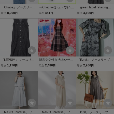
「Chaos」 ノースリーブ
○♪Chez toi(シェトワ)☆ス
「green label relaxing」
ワンピース FREE グレー
トライプ柄ノースリーブ
ノースリーブワンピース
8,200
451
4,100
即決
円
現在
円
即決
円
レディース
ワンピース☆サイズFREE
FREE グレー レディース
☆ホワイト×グレー×ベー
送料無料
ジュ☆ロング丈
「LEPSIM」 ノースリー
新品タグ付き 大きいサイ
「Ezick」 ノースリーブワ
ブワンピース FREE グレ
ズ4L シワ加工タイプ チェ
ンピース FREE シルバー
1,170
2,486
2,200
即決
円
現在
円
即決
円
ー レディース
ック柄 ノースリーブワン
グレー レディース
ピース グレー 涼しげ リボ
ンベルト付き フレア 記号
66①
「NANO universe」 ノー
「NANO universe」 ノー
「kutir」 ノースリーブワ