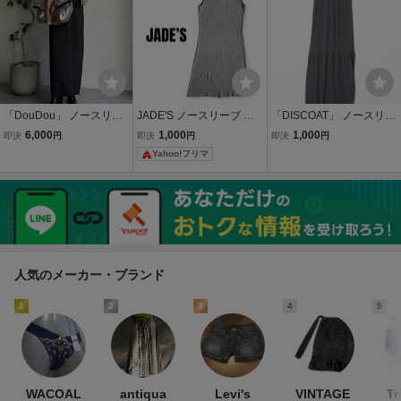
「DouDou」 ノースリー
JADE'S ノースリーブ タ
「DISCOAT」 ノースリー
ブワンピース FREE チャ
ートルネック ニットワン
ブワンピース FREE グレ
6,000
1,000
1,000
即決
円
即決
円
即決
円
コールグレー レディース
ピース グレー size Free
ー レディース
Yahoo!フリマ
人気のメーカー・ブランド
1
2
3
4
5
WACOAL
antiqua
Levi's
VINTAGE
Tr