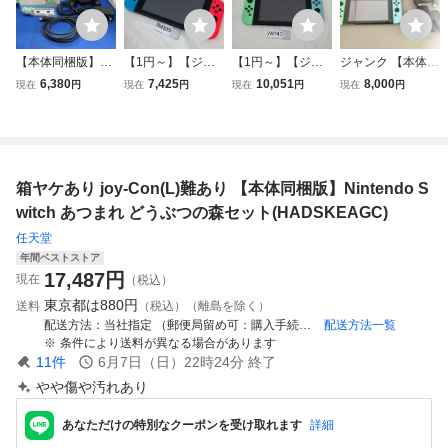
【本体同梱版】Ni
【1円～】【ジャ
【1円～】【ジャ
ジャンク 【本体同
ntendo Switch あ
ンク品/通電・動作
ンク品/読み込み確
梱版】Nintendo S
6,380
7,425
10,051
8,000
現在
円
現在
円
現在
円
現在
円
つまれ どうぶつの
未確認】 Nintend
認済み】初期化済
witch あつまれ ど
森セット(HADSK
o Switch 本体 （X
み Nintendo Switc
うぶつの森セット
EAGC)
KJ) どうぶつの森
h 本体 （XKJ) ど
(HADSKEAGC)
モデル スイッチ 5
うぶつの森モデル
2-N4835
スイッチ 37-N474
箱ヤケあり joy-Con(L)難あり 【本体同梱版】Nintendo S
1
witch あつまれ どうぶつの森セット(HADSKEAGC)
任天堂
年間ベストストア
17,487
円
現在
（税込）
東京都は
880円
送料
（税込）（離島を除く）
配送方法
当社指定 （郵便局留め可：購入手続き時にお客様にて受取郵便局の設定が必要です）
配送方法一覧
条件により送料が異なる場合があります
11
件
6月7日（日）22時24分
終了
やや傷や汚れあり
あなただけの特別なクーポンを受け取れます
詳細