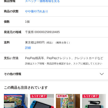
製品情報
スペック・価格相場を見る
商品の状態
やや傷や汚れあり
個数
1
個
発送元の地域
千葉県 000000258918485
送料
東京都は
880円
（税込）（離島を除く）
詳細
支払い方法
PayPay残高等、PayPayクレジット、クレジットカードなど
詳細はストア情報・商品説明を確認するか、ストアに確認してください
その他の情報
この商品も注目されています
もうすぐ終了
送料無料
もうすぐ終了