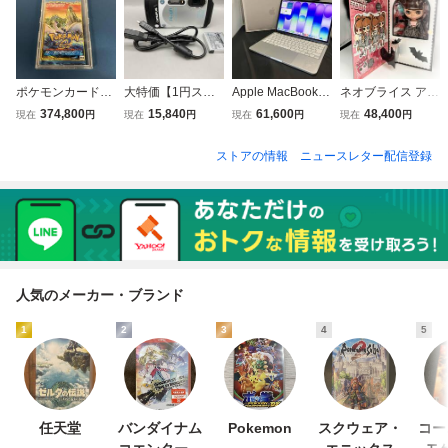
ポケモンカードe
大特価【1円スタ
Apple MacBook N
ネオブライス アル
拡張パック 第3
ート】STYLUS T
eo (13-inch) MHF
ティメットツアー
374,800
15,840
61,600
48,400
現在
円
現在
円
現在
円
現在
円
弾 海からの風
G-870 (ホワイト)
A4J/A ノートPC
CWC限定
未開封
OLYMPUS デジカ
(▼ゆ06-11-03)
ストアの情報
ニュースレター配信登録
メ デジタルカメラ
現状品
人気のメーカー・ブランド
1
2
3
4
5
任天堂
バンダイナム
Pokemon
スクウェア・
コー