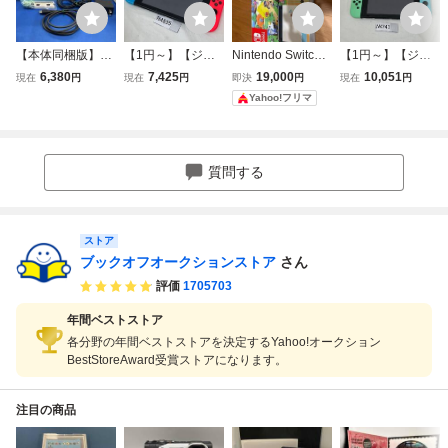
【本体同梱版】Ni
【1円～】【ジャ
Nintendo Switch
【1円～】【ジャ
ntendo Switch あ
ンク品/通電・動作
あつまれ どうぶつ
ンク品/読み込み確
6,380
7,425
19,000
10,051
現在
円
現在
円
即決
円
現在
円
つまれ どうぶつの
未確認】 Nintend
の森セット 本体
認済み】初期化済
Yahoo!フリマ
森セット(HADSK
o Switch 本体 （X
同梱版
み Nintendo Switc
EAGC)
KJ) どうぶつの森
h 本体 （XKJ) ど
モデル スイッチ 5
うぶつの森モデル
2-N4835
スイッチ 37-N474
質問する
1
ストア
ブックオフオークションストア
さん
評価
1705703
年間ベストストア
各分野の年間ベストストアを決定するYahoo!オークション
BestStoreAward受賞ストアになります。
注目の商品