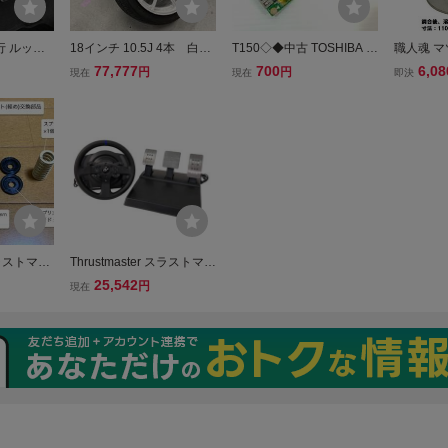
行 ルック
18インチ 10.5J 4本 白2
T150◇◆中古 TOSHIBA d
職人魂 マ
W G29 Z
本 黒2本 オフセット15
ynabook T451/34ERJ用 U
ム 塗料 鈑
77,777
700
6,08
円
円
現在
現在
即決
ポーツ Z4シ
バリノ ヴァリノ 武将
SBポート、基盤
C
ドリフト ドリケツ シル
ビア 114.3 5穴 180sx s
13 s14 s15
 スラストマス
Thrustmaster スラストマス
GT ブレーキ
ター T300RS GT ハンコン
25,542
円
現在
)交換部品
ハンドル コントローラー
ゲーム レース 中古 Z11454
862