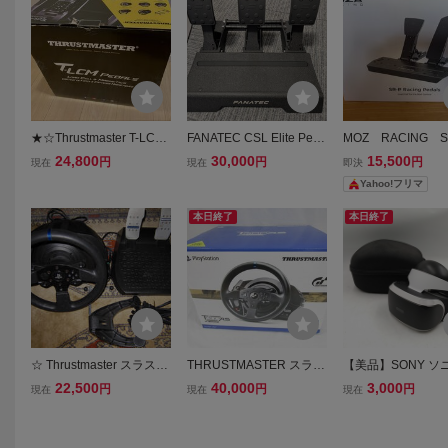
★☆Thrustmaster T-LCM
FANATEC CSL Elite Peda
MOZ RACING S
PEDALS ロードセル＆磁
ls V2 ファナテック エリ
ードセル
24,800
30,000
15,500
円
円
円
現在
現在
即決
気センサー搭載 レーシン
ートペダル ロードセルブ
Yahoo!フリマ
グペダル★☆ スラストマ
レーキ
スター
本日終了
本日終了
☆ Thrustmaster スラスト
THRUSTMASTER スラス
【美品】SONY ソニ
マスター T300RS 中古 ☆
トマスター T300RS GT E
ayStation VR ヘ
22,500
40,000
3,000
円
円
円
現在
現在
現在
dition レーシングホイー
ト PSVR PS4 V
ル ハンコン PS5／PS4／
ル 3D ヘッドマウ
PC対応 箱付き 動作確認
ィスプレイ 収納ケ