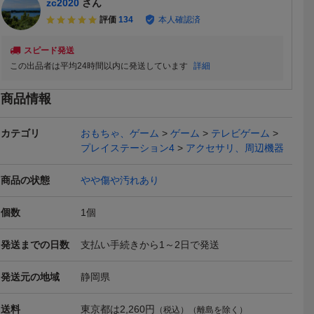
zc2020
さん
評価
134
本人確認済
スピード発送
この出品者は平均24時間以内に発送しています
詳細
商品情報
 Max US配
Thrustmaster FORMULA
【返品保証】 タムロン Ta
T300RS Fer
バックライト
WHEEL ADD-ON FERRA
mron AF ASPHERICAL X
ラストマスター 
64,000
4,250
45,00
円
円
即決
即決
即決
ボード ワ
RI SF1000 EDITION Wi-Fi
R Di LD 28-300mm F3.5-
ンドルコン
Yahoo!フリマ
Yahoo!
カテゴリ
おもちゃ、ゲーム
ゲーム
テレビゲーム
モデル
6.3 MACRO ミノルタマウ
テアリング
プレイステーション4
アクセサリ、周辺機器
ント レンズ e5200
送料無料
商品の状態
やや傷や汚れあり
個数
1
個
発送までの日数
支払い手続きから1～2日で発送
tec ハンド
③X-ADV ホンダ 純正オ
Coda bow コーダ・ボ
[自作部品] 
 G27 ハ
プション コンフォート
ウ diamond GX ビオラ
PRO 専用
65,000
158,000
7,480
円
円
現在
即決
現在
発送元の地域
静岡県
 セット
シート 仮付け後、取り
弓 ほぼ未使用
グアダプタ 
外し品 美品？
タン可 Momo
ストマスター G
送料
東京都は
2,260円
（税込）（離島を除く）