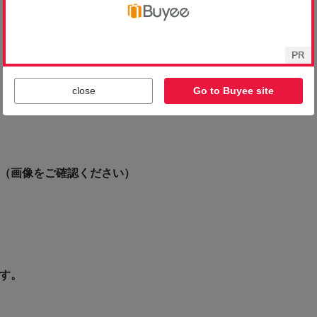
close
Go to Buyee site