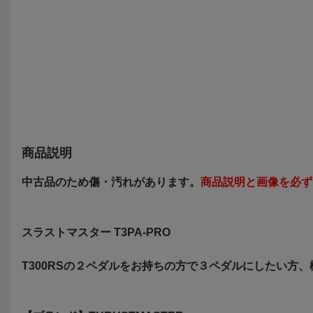
済み 中古品 ◆7273
据置型ゲーム機
商品説明