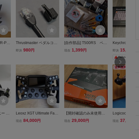
R-Pロ
Thrustmaster ペダルコネ
[自作部品] T500RS ペダ
Keychron K17
クター用修理部品（1セッ
ル T3PA PRO修理キット
列 赤軸 RGB
980
1,399
15,000
円
円
円
即決
現在
即決
ト2個入り）T3PA T3PM T
穴あけ不要！ スラスト
メカニカルキー
Yahoo!フリマ
-LCM T3PA PROなど、ス
マスター 全開不可 引
イヤレス
ラストマスターのペダル
きずり 感度ピクピク対
送料無料
修理に
策に
ー Pl
Leoxz XGT Ultimate Fana
【開封確認のみ未使用】T
Logicool Logi
ッドセッ
tec QR2付属 3パドル(左
hrustmaster スラストマス
ルコントローラー
84,000
29,000
37,000
円
円
円
現在
現在
現在
Rゴーグ
右計6枚) ワイヤレス Sim
ター Raceline III 3ペダル
ンコンスタンド
ントデ
Hub対応 美品
(マニュアルシフターに)
ース付