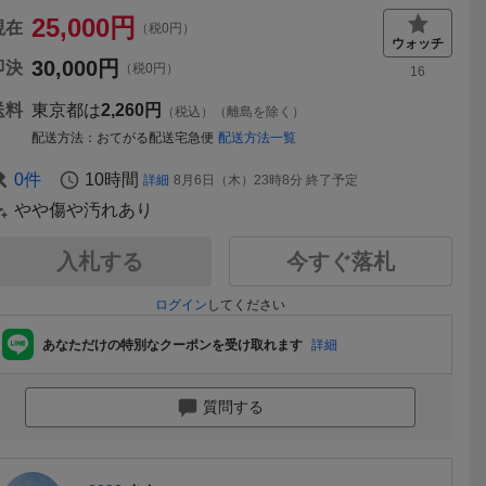
25,000
円
現在
（税0円）
30,000
円
即決
（税0円）
16
送料
東京都は
2,260円
（税込）（離島を除く）
配送方法
おてがる配送宅急便
配送方法一覧
0
件
10時間
詳細
8月6日（木）23時8分
終了予定
やや傷や汚れあり
入札する
今すぐ落札
ログイン
してください
あなただけの特別なクーポンを受け取れます
詳細
質問する
送料無料
送料無料