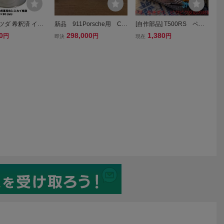
ツダ 希釈済 イサ
新品 911Porsche用 Co
[自作部品] T500RS ペダ
金 塗装 500g 27
mpBrake 3ペダルボック
ル T3PA PRO修理キット
0
298,000
1,380
円
円
円
即決
現在
ス フルセット コンプブ
穴あけ不要！ スラストマ
レーキ マスターシリンダ
スター 全開不可 引きず
ー タンク パーツ付属
り 感度ピクピク対策に
No398