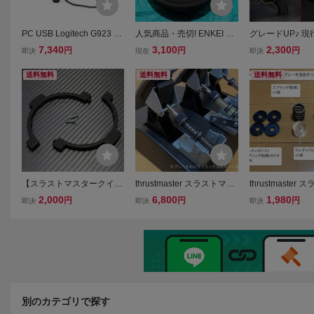
PC USB Logitech G923 G
人気商品・売切! ENKEI エ
グレードUP♪ 現
29 G27 G25に適用 ゲーム
ンケイ RPF1 17インチ 9J
ペダル セット BM
7,340
3,100
2,300
円
円
円
即決
現在
即決
シフトノブ シミュレータ
+35 5H-114.3 ネオバ 235/
4 sDrive20i ス
シフトノブ ギア変更でき
45R17 1本 スープラ Z33 Z
リーズ
送料無料
送料無料
送料無料
ｎ
34 RX-7（FD3S・FC3S）
軽量ホイール
【スラストマスタークイッ
thrustmaster スラストマス
thrustmaster
クリリースアダプター】Th
ター T300RS-GT アクセル
ター T300RS-
2,000
6,800
1,980
円
円
円
即決
即決
即決
rustmaster T300RS・T300
改良キット(交換スプリン
改良キット(軽め
RS GT・T500RS・T-GT・
グ付)
TX・TS-PC
別のカテゴリで探す