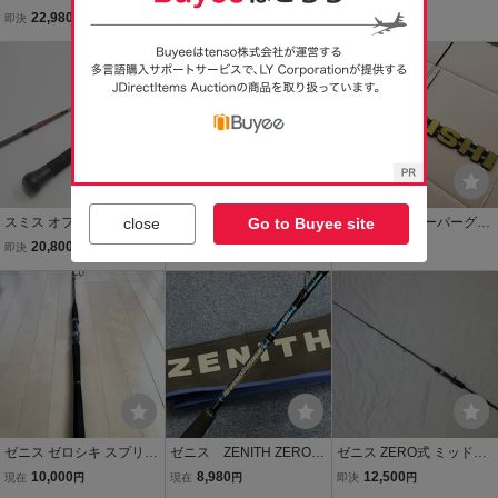
シーバス、ライトショア
アジガー コンセプトS S6
＋ 専用エキストラバッテ
22,980
24,470
52,000
即決
円
現在
円
即決
円
ジギングロッド SCH-S-
2-4 ベイトロッド ジギン
リー ポータブル電源
802MH 使用1回美品
グ オフショア 青物
送料無料
close
Go to Buyee site
スミス オフショアスティ
SHIMANO シマノ OCEA J
三菱 ふそう スーパーグレ
ックGTK-66SJ プロショ
IGGER オシアジガー イン
ート NEWスーパーグレー
20,800
34,430
8,500
即決
円
即決
円
即決
円
ップカサハラ別注 オール
フィニティ モーティブ B6
ト 17スーパーグレート グ
チタンガイド ／管理AW
10-2＋ ロッド 釣り竿 ▼S
リル エンブレム 金メッキ/
2976／36
P12625
黒 新品 デコトラ
ゼニス ゼロシキ スプリン
ゼニス ZENITH ZEROS
ゼニス ZERO式 ミッドス
トカスタム ZSC62S-6
HIKI MIDSPEC ZKM63BM
ペック ZM-63BM4
10,000
8,980
12,500
現在
円
現在
円
即決
円