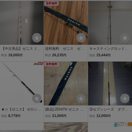
送料無料
【中古美品】ゼニス ミッ
送料無料 ゼニス ゼロ
キャスティングロッド
ドスペック 64BL プロシ
シキ ライトスペック S
ゼニス [ZENITH零ZERO
18,000
26,235
15,444
即決
円
即決
円
現在
円
ョップ perfection White E
TKエボルブ ZLE-631SL
式SHIKI] Limited Edition 6
dition 検) ジギング ベイト
送料無料
8ML
カスタムロッド ライトジ
ギング
★☆【ゼニス】 ゼロシキ
[新品] ZENITH ゼニス ゼ
③セブンシーズ ダブル
零式 改 Z改63S-4 ZENITH
ロシキ スプリント ZS60S
ヘッダー58ヘビークラス
8,778
21,000
12,000
現在
円
現在
円
現在
円
ZERO SHIKI KAI ヒラマサ
-4 #オフショア #ジギング
[美品]☆
ブリ カンパチ K_235★☆
#ブリ #青物 #スピニング
v49246
(検索 オシア グラップラ