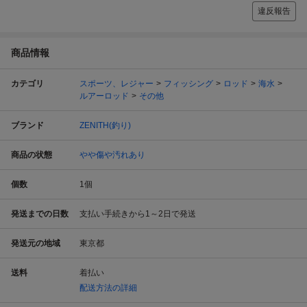
違反報告
商品情報
カテゴリ
スポーツ、レジャー
フィッシング
ロッド
海水
ルアーロッド
その他
ブランド
ZENITH(釣り)
商品の状態
やや傷や汚れあり
個数
1
個
発送までの日数
支払い手続きから1～2日で発送
発送元の地域
東京都
送料
着払い
配送方法の詳細