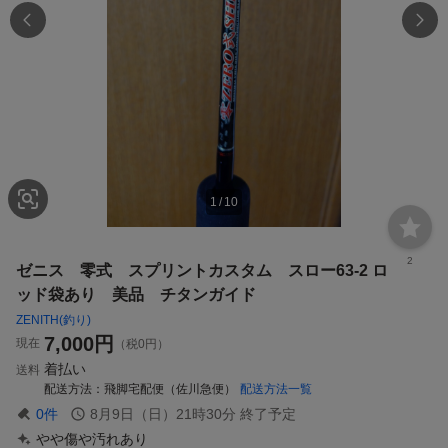
1
/
10
2
ゼニス 零式 スプリントカスタム スロー63-2 ロ
ッド袋あり 美品 チタンガイド
ZENITH(釣り)
7,000
円
現在
（税0円）
着払い
送料
配送方法
飛脚宅配便（佐川急便）
配送方法一覧
0
件
8月9日（日）21時30分
終了予定
やや傷や汚れあり