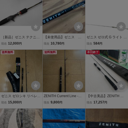
ー)
［新品］ゼニス テクニカ
【未使用品】ゼニス ロ
ゼニス ゼロ式 G ライト 6
ルライト TL-67BL
ッド シュレム SCH-C-6
3MH
12,000
10,780
584
現在
円
現在
円
現在
円
82ML /ITCZY8RX8Z7G
送料無料
送料無料
本日終了
ゼニス ゼロシキ リベレー
ZENITH Current Line -Ca
【中古美品】ZENITH ゼ
ターZENITH ZEROSHIKI
stism ゼニス カレントラ
ニス ゼロシキ スーパーラ
15,000
9,800
17,257
現在
円
現在
円
現在
円
Liberator ZL-S68M 送料込
インキャスティズム CC
イトスペック ZSL-S611U
み
-74ML 中古美品 関東送
L ZENITH ZEROSHIKI SU
料込み（その他は着払
PER LIGHT SPEC
い）