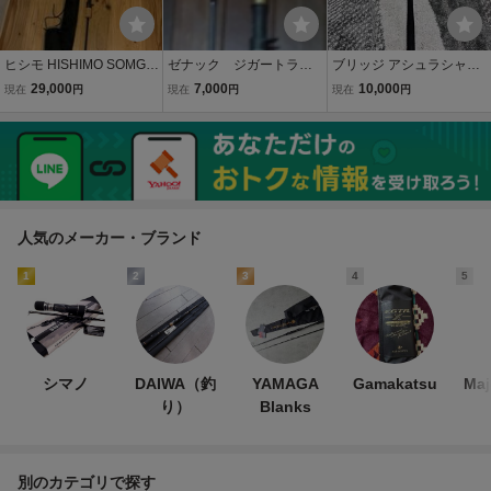
ヒシモ HISHIMO SOMG6
ゼナック ジガートラス
ブリッジ アシュラシャフ
03 Soldum Ghost 603 ベ
ト B59-7 日本製
ト 宮本武蔵シリーズ 60
29,000
7,000
10,000
現在
円
現在
円
現在
円
イトモデル フルカーボン
中古美品
ソリッド made in japan
ジギングに
人気のメーカー・ブランド
1
2
3
4
5
シマノ
DAIWA（釣
YAMAGA
Gamakatsu
Maj
り）
Blanks
別のカテゴリで探す