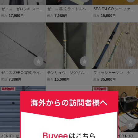
ゼニス ゼロシキ スーパ
ゼニス 零式 ライトスペッ
SEA FALCO シー ファル
ーライトスペック ZSL-S6
ク STK ZLK-641BUL
コン Z SLOW SHAFT スロ
17,980
7,980
15,000
現在
円
現在
円
現在
円
11L スピニングロッド
ー シャフト FZ65B-M JIG
竿 SLJ ジギング 新
120g-200g PE1-2 MADE I
品 未使用
N JAPAN 日本製 スロージ
ャーカー 3oz相当?
ゼニス ZERO 零式 ライト
テンリュウ ジグザム
フィッシャーマン ナポ
スペック ZEL-631MB
ディープライダー JDR5
レオンGT510 廃盤ロッド
7,380
15,000
35,000
即決
円
現在
円
現在
円
81S-3K 天龍
送料無料
送料無料
ZENITH ゼニス 珍竿
(管30713)シマノ 19 オシ
ECOFLOW RIVER PRO