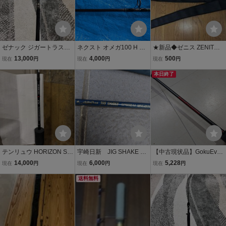
ゼナック ジガートラスト
ネクスト オメガ100 H ジ
★新品◆ゼニス ZENITH
ミューズ MS56-5 中古品
ギングロッド
グランシャリオS67H 竿
13,000
4,000
500
現在
円
現在
円
現在
円
袋 オモリグ◆
本日終了
テンリュウ HORIZON SL
宇崎日新 JIG SHAKE SP
【中古現状品】GokuEvol
HSL66B-M 中古美品 ス
602―M ジギング専用ロ
ution SlowTech スロー
14,000
6,000
5,228
現在
円
現在
円
現在
円
ロージギング
ッド(中古）
テック GSL63-300 ワ
送料無料
ンピースジギングロッド